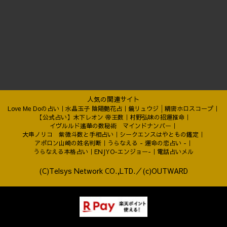
人気の関連サイト
Love Me Doの占い
水晶玉子 陰陽艶花占
鏡リュウジ│精密ホロスコープ
【公式占い】木下レオン 帝王数
村野弘味の招運推命
イヴルルド遙華の数秘術 マインドナンバー
大串ノリコ 紫微斗数と手相占い
シークエンスはやともの鑑定
アポロン山崎の姓名判断
うらなえる - 運命の恋占い -
うらなえる本格占い
ENJYO-エンジョー-
電話占いメル
(C)Telsys Network CO.,LTD.／(c)OUTWARD