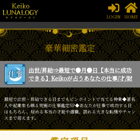
LOGIN
HOME
豪華細密鑑定
出世/昇給⇒最短で●月●日【本当に成功
できる】Keikoが占うあなたの仕事/才/財
最短で出世・昇給できる日までもピンポイントで当てる神業◆著名
人や起業家も頼る究極の仕事鑑定SP◆あなたが仕事で成功する日
はもちろん、秘める本当の才能や適職、訪れる大きな転機やチャン
スまで捉えます。