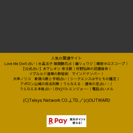
人気の関連サイト
Love Me Doの占い
水晶玉子 陰陽艶花占
鏡リュウジ│精密ホロスコープ
【公式占い】木下レオン 帝王数
村野弘味の招運推命
イヴルルド遙華の数秘術 マインドナンバー
大串ノリコ 紫微斗数と手相占い
シークエンスはやともの鑑定
アポロン山崎の姓名判断
うらなえる - 運命の恋占い -
うらなえる本格占い
ENJYO-エンジョー-
電話占いメル
(C)Telsys Network CO.,LTD.／(c)OUTWARD