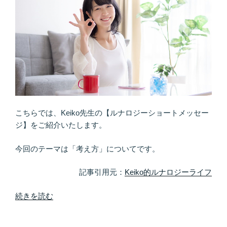
そ
う
♪
波
動
の
良
い
場
こちらでは、Keiko先生の【ルナロジーショートメッセー
所
ジ】をご紹介いたします。
に
出
今回のテーマは「考え方」についてです。
入
り
記事引用元：
Keiko的ルナロジーライフ
す
る”
“そ
続きを読む
の
の
考