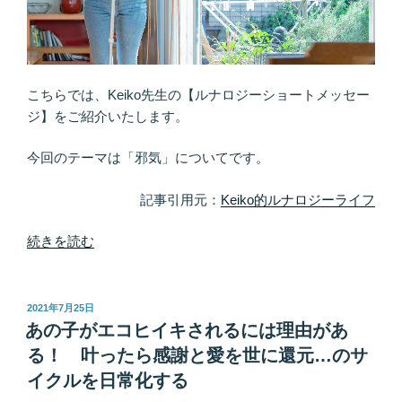
い
ま
す
か？
ま
こちらでは、Keiko先生の【ルナロジーショートメッセー
ず
ジ】をご紹介いたします。
は
カ
今回のテーマは「邪気」についてです。
ラ
ダ
記事引用元：
Keiko的ルナロジーライフ
を
大
“ま
続きを読む
切
ず
に
は
す
黙
投
2021年7月25日
稿
る”
っ
あの子がエコヒイキされるには理由があ
日:
の
て
る！ 叶ったら感謝と愛を世に還元…のサ
お
イクルを日常化する
掃