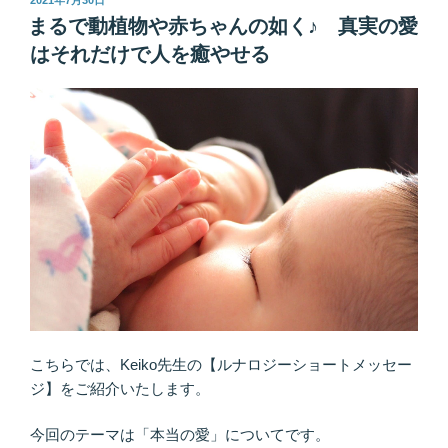
2021年7月30日
稿
っ
まるで動植物や赤ちゃんの如く♪ 真実の愛
日:
て、
はそれだけで人を癒やせる
み
ん
な
で
ハ
ッ
ピ
ー
♪
真
実
の
愛
こちらでは、Keiko先生の【ルナロジーショートメッセー
に
ジ】をご紹介いたします。
は
無
今回のテーマは「本当の愛」についてです。