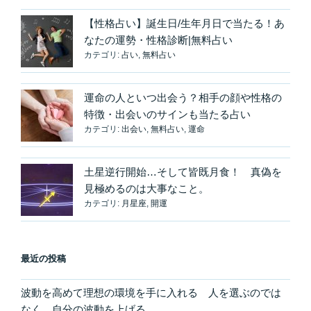
ば、
【性格占い】誕生日/生年月日で当たる！あ
宇
なたの運勢・性格診断|無料占い
宙
カテゴリ:
占い
,
無料占い
の
意
運命の人といつ出会う？相手の顔や性格の
図
特徴・出会いのサインも当たる占い
が
カテゴリ:
出会い
,
無料占い
,
運命
わ
か
る”
土星逆行開始…そして皆既月食！ 真偽を
の
見極めるのは大事なこと。
カテゴリ:
月星座
,
開運
最近の投稿
波動を高めて理想の環境を手に入れる 人を選ぶのでは
なく、自分の波動を上げる