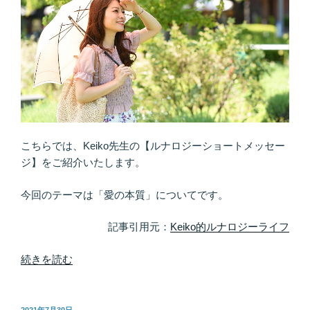
こちらでは、Keiko先生の【ルナロジーショートメッセー
ジ】をご紹介いたします。
今回のテーマは「愛の本質」についてです。
記事引用元：
Keiko的ルナロジーライフ
“み
続きを読む
ん
な
笑
投