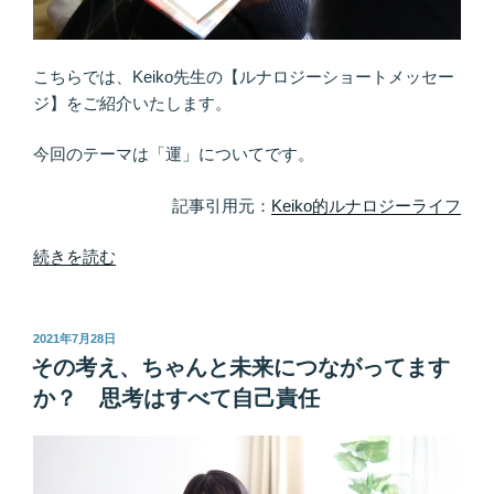
実
の
愛
こちらでは、Keiko先生の【ルナロジーショートメッセー
は
ジ】をご紹介いたします。
そ
れ
今回のテーマは「運」についてです。
だ
け
記事引用元：
Keiko的ルナロジーライフ
で
人
“ス
続きを読む
を
ッ
癒
キ
や
リ
投
2021年7月28日
稿
せ
と
その考え、ちゃんと未来につながってます
日:
る”
清々
か？ 思考はすべて自己責任
の
し
く
暮
ら