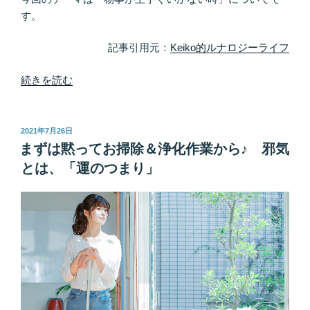
す
す。
べ
て
記事引用元：
Keiko的ルナロジーライフ
自
己
“心
続きを読む
責
と
任”
カ
の
ラ
投
2021年7月26日
稿
ダ、
まずは黙ってお掃除＆浄化作業から♪ 邪気
日:
ど
とは、「運のつまり」
ち
ら
の
声
も
聴
け
て