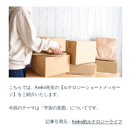
ン
切
ト”
ろ
の
う
♪
ソ
ウ
ル
メ
イ
ト
に
は
補
こちらでは、Keiko先生の【ルナロジーショートメッセー
欠
ジ】をご紹介いたします。
が
い
今回のテーマは「宇宙の意図」についてです。
る”
の
記事引用元：
Keiko的ルナロジーライフ