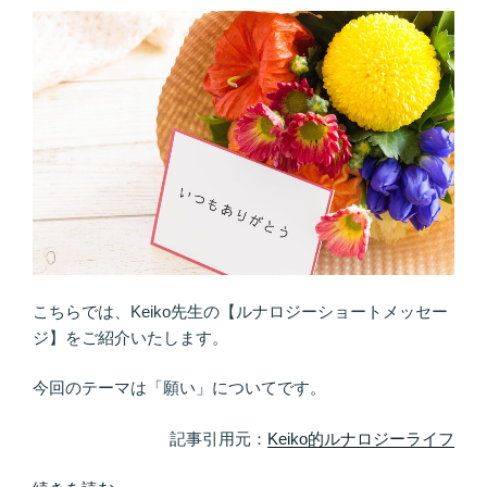
除
＆
浄
化
作
業
か
ら
♪
邪
気
と
こちらでは、Keiko先生の【ルナロジーショートメッセー
は、
ジ】をご紹介いたします。
「運
の
今回のテーマは「願い」についてです。
つ
ま
記事引用元：
Keiko的ルナロジーライフ
り」”
の