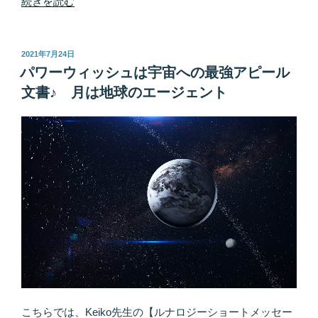
“あ
続きを読む
の
子
が
投
2021年7月24日
稿
エ
パワーウィッシュは宇宙への最強アピール
日:
コ
文書♪ 月は地球のエージェント
ヒ
イ
キ
さ
れ
る
に
は
理
由
が
あ
る！
こちらでは、Keiko先生の【ルナロジーショートメッセー