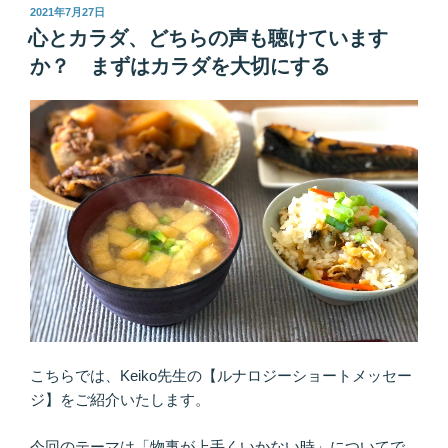
え、
投
2021年7月27日
稿
ち
心とカラダ、どちらの声も聴けています
日:
ゃ
か？ まずはカラダを大切にする
ん
と
未
来
に
つ
な
が
っ
て
ま
す
か？
こちらでは、Keiko先生の【ルナロジーショートメッセー
思
ジ】をご紹介いたします。
考
は
今回のテーマは「物事が上手くいかない時」についてで