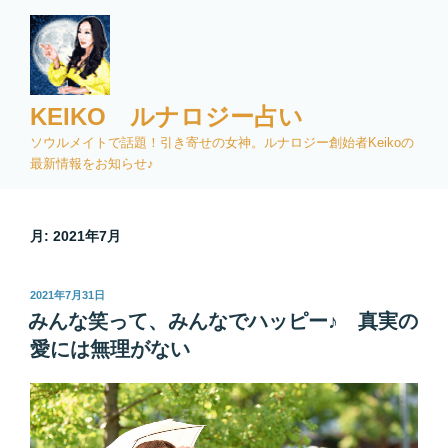
コ
ン
テ
ン
ツ
KEIKO ルナロジー占い
へ
ソウルメイトで話題！引き寄せの女神。ルナロジー創始者Keikoの
ス
最新情報をお知らせ♪
キ
ッ
プ
月:
2021年7月
投
2021年7月31日
稿
みんな笑って、みんなでハッピー♪ 真実の
日:
愛には無理がない