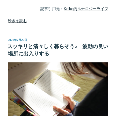
理
が
記事引用元：
Keiko的ルナロジーライフ
な
い”
“ま
続きを読む
の
る
で
動
投
2021年7月29日
稿
植
スッキリと清々しく暮らそう♪ 波動の良い
日:
物
場所に出入りする
や
赤
ち
ゃ
ん
の
如
く
♪
真