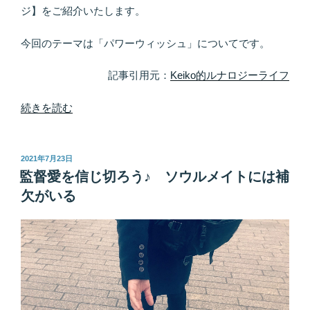
叶
ジ】をご紹介いたします。
っ
た
今回のテーマは「パワーウィッシュ」についてです。
ら
感
記事引用元：
Keiko的ルナロジーライフ
謝
と
“パ
続きを読む
愛
ワ
を
ー
世
ウ
投
2021年7月23日
稿
に
ィ
監督愛を信じ切ろう♪ ソウルメイトには補
日:
還
ッ
欠がいる
元…
シ
の
ュ
サ
は
イ
宇
ク
宙
ル
へ
を
の