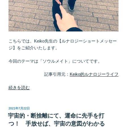
日
最
常
強
化
ア
す
ピ
る”
ー
の
ル
こちらでは、Keiko先生の【ルナロジーショートメッセー
文
ジ】をご紹介いたします。
書
♪
今回のテーマは「ソウルメイト」についてです。
月
は
記事引用元：
Keiko的ルナロジーライフ
地
球
“監
続きを読む
の
督
エ
愛
ー
を
投
2021年7月22日
稿
ジ
信
宇宙的・断捨離にて、運命に先手を打
日:
ェ
じ
つ！ 手放せば、宇宙の意図がわかる