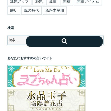
運気アップ
邪気
金運
開運
開運アイテム
願い
風の時代
魚座木星期
検索
検
検
索:
索
あなたにおすすめの占いサイト