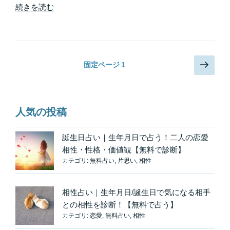
“宇
続きを読む
宙
的・
断
捨
投
次
固定ページ
1
離
の
稿
に
ペ
の
て、
ー
ペ
運
ジ
人気の投稿
命
ー
に
ジ
誕生日占い｜生年月日で占う！二人の恋愛
先
送
相性・性格・価値観【無料で診断】
手
り
カテゴリ:
無料占い
,
片思い
,
相性
を
打
つ！
相性占い｜生年月日/誕生日で気になる相手
手
との相性を診断！【無料で占う】
放
カテゴリ:
恋愛
,
無料占い
,
相性
せ