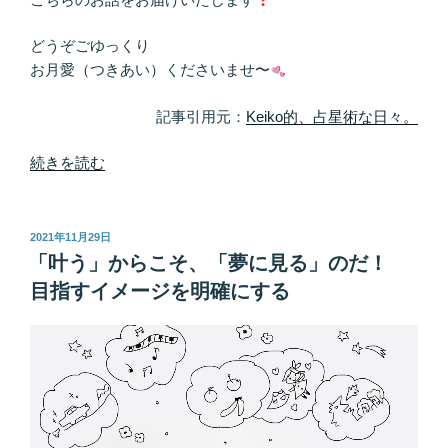
どうぞごゆっくり
お月愛（つきあい）くださいませ〜
記事引用元：
Keiko的、占星術な日々。
“ジ
続きを読む
ュ
ピ
タ
投
2021年11月29日
稿
ー
「叶う」からこそ、「夢に見る」のだ！
日:
パ
目指すイメージを明確にする
ル
フ
ァ
ン
は
宇