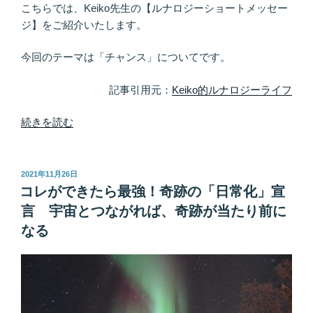
ら
こちらでは、Keiko先生の【ルナロジーショートメッセー
な
ジ】をご紹介いたします。
い
も
今回のテーマは「チャンス」についてです。
の
は、
記事引用元：
Keiko的ルナロジーライフ
「NO」
サ
“意
続きを読む
イ
味
ン”
の
の
な
投
2021年11月26日
稿
い
コレができたら最強！奇跡の「日常化」宣
日:
偶
言 宇宙とつながれば、奇跡が当たり前に
然
なる
は
起
こ
り
ま