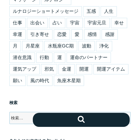
ルナロジーショートメッセージ
五感
人生
仕事
出会い
占い
宇宙
宇宙元旦
幸せ
幸運
引き寄せ
恋愛
愛
感情
感謝
月
月星座
水瓶座GC期
波動
浄化
潜在意識
行動
運
運命のパートナー
運気アップ
邪気
金運
開運
開運アイテム
願い
風の時代
魚座木星期
検索
検
検
索:
索