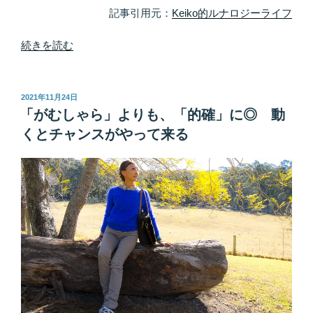
ば、
記事引用元：
Keiko的ルナロジーライフ
奇
跡
“月
続きを読む
が
サ
当
イ
た
ク
投
2021年11月24日
り
稿
ル
「がむしゃら」よりも、「的確」に◎ 動
日:
前
の
くとチャンスがやって来る
に
把
な
握
る”
で
の
即
刻、
運
を
コ
ン
ト
ロ