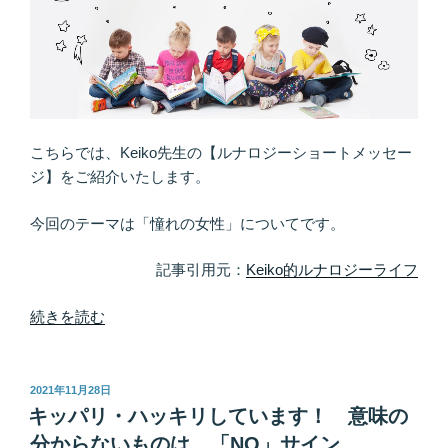
宙
の
雫！
開
発
秘
話
こちらでは、Keiko先生の【ルナロジーショートメッセー
か
ジ】をご紹介いたします。
ら
み
今回のテーマは「憧れの女性」についてです。
る
香
記事引用元：
Keiko的ルナロジーライフ
り
へ
“「叶
続きを読む
の
う」
こ
か
だ
ら
投
2021年11月28日
稿
わ
こ
キッパリ・ハッキリしています！ 意味の
日:
り
そ、
分からないものは、「NO」サイン