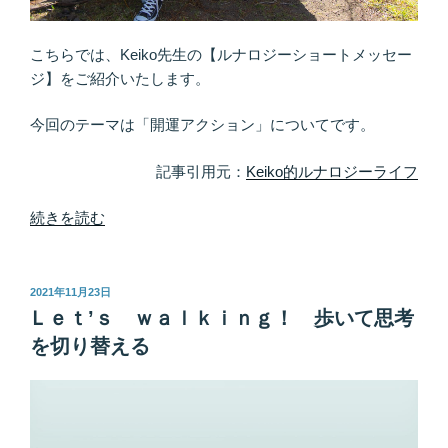
ー
ル！
こちらでは、Keiko先生の【ルナロジーショートメッセー
「月」
ジ】をご紹介いたします。
の
サ
今回のテーマは「開運アクション」についてです。
イ
ク
記事引用元：
Keiko的ルナロジーライフ
ル
＝
“「が
続きを読む
「ツ
む
キ」
し
の
ゃ
投
2021年11月23日
稿
サ
ら」
Ｌｅｔ’ｓ ｗａｌｋｉｎｇ！ 歩いて思考
日:
イ
よ
を切り替える
ク
り
ル”
も、
の
「的
確」