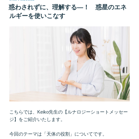
稿
ａ
惑わされずに、理解する―！ 惑星のエネ
日:
ｌ
ルギーを使いこなす
ｋ
ｉ
ｎ
ｇ！
歩
い
て
思
考
を
切
り
替
こちらでは、Keiko先生の【ルナロジーショートメッセー
え
ジ】をご紹介いたします。
る”
の
今回のテーマは「天体の役割」についてです。