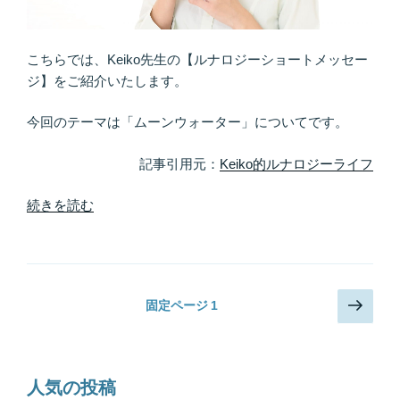
ル
ギ
ー
こちらでは、Keiko先生の【ルナロジーショートメッセー
を
ジ】をご紹介いたします。
使
い
今回のテーマは「ムーンウォーター」についてです。
こ
な
記事引用元：
Keiko的ルナロジーライフ
す”
の
“い
続きを読む
ち
ば
ん
旬
投
次
固定ページ
1
な
の
稿
水
ペ
の
を
ー
ペ
飲
ジ
人気の投稿
も