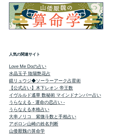
人気の関連サイト
Love Me Doの占い
水晶玉子 陰陽艶花占
鏡リュウジ◆ソーラーアーク占星術
【公式占い】木下レオン 帝王数
イヴルルド遙華 数秘術 マインドナンバー占い
うらなえる - 運命の恋占い -
うらなえる本格占い
大串ノリコ 紫微斗数と手相占い
アポロン山崎の姓名判断
山倭厭魏の算命学