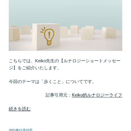
に
◎
動
く
と
チ
ャ
ン
ス
こちらでは、Keiko先生の【ルナロジーショートメッセー
が
ジ】をご紹介いたします。
や
っ
今回のテーマは「歩くこと」についてです。
て
来
記事引用元：
Keiko的ルナロジーライフ
る”
の
“Ｌ
続きを読む
ｅ
ｔ’ｓ
ｗ
投
2021年11月22日