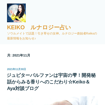
コ
ン
テ
ン
ツ
KEIKO ルナロジー占い
へ
ソウルメイトで話題！引き寄せの女神。ルナロジー創始者Keikoの
ス
最新情報をお知らせ♪
キ
ッ
プ
月:
2021年11月
投
2021年11月30日
稿
ジュピターパルファンは宇宙の雫！開発秘
日:
話からみる香りへのこだわり☆Keiko＆
Aya対談ブログ