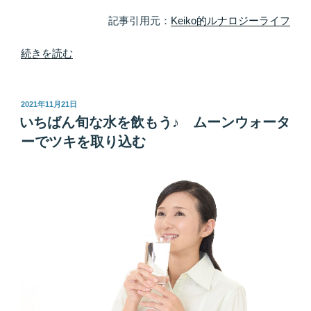
記事引用元：
Keiko的ルナロジーライフ
“惑
続きを読む
わ
さ
れ
投
2021年11月21日
稿
ず
いちばん旬な水を飲もう♪ ムーンウォータ
日:
に、
ーでツキを取り込む
理
解
す
る
―！
惑
星
の
エ
ネ