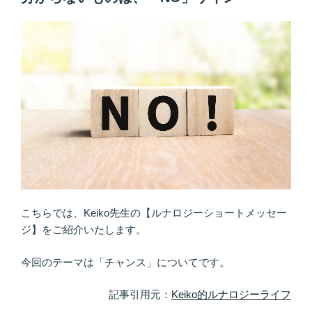
☆Keiko
「夢
＆
に
Aya
見
対
る」
談
の
ブ
だ！
ロ
目
グ”
指
の
す
イ
メ
ー
ジ
こちらでは、Keiko先生の【ルナロジーショートメッセー
を
ジ】をご紹介いたします。
明
確
今回のテーマは「チャンス」についてです。
に
す
記事引用元：
Keiko的ルナロジーライフ
る”