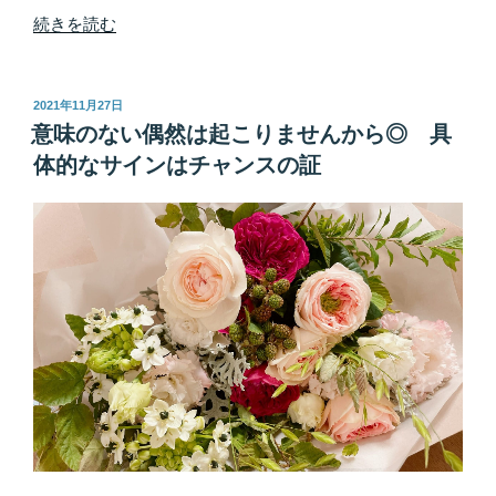
の
“キ
続きを読む
ッ
パ
リ・
投
2021年11月27日
稿
ハ
意味のない偶然は起こりませんから◎ 具
日:
ッ
体的なサインはチャンスの証
キ
リ
し
て
い
ま
す！
意
味
の
分
か