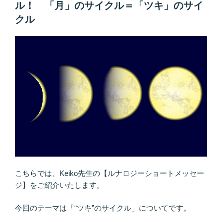
た
ル！ 「月」のサイクル＝「ツキ」のサイ
の
ら
クル
最
強！
奇
跡
の
「日
常
化」
宣
言
宇
宙
と
こちらでは、Keiko先生の【ルナロジーショートメッセー
つ
ジ】をご紹介いたします。
な
が
今回のテーマは「“ツキ”のサイクル」についてです。
れ