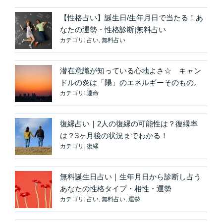
ー
う
ジ
【性格占い】誕生日/生年月日で当たる！あ
♪
送
なたの運勢・性格診断|無料占い
ム
り
カテゴリ:
占い
,
無料占い
ー
ン
ウ
潜在意識が知っている心地よさ☆ キャン
ォ
ドルの炎は「陽」のエネルギーそのもの。
ー
カテゴリ:
運命
タ
ー
復縁占い｜2人の復縁の可能性は？復縁率
で
は？3ヶ月後の状況までわかる！
ツ
カテゴリ:
復縁
キ
を
無料誕生日占い｜生年月日から診断し占う
取
あなたの性格タイプ・相性・運勢
り
カテゴリ:
占い
,
無料占い
,
運勢
込
む”