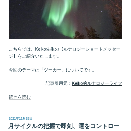
せ
ん
か
ら
◎
具
体
こちらでは、Keiko先生の【ルナロジーショートメッセー
的
ジ】をご紹介いたします。
な
サ
今回のテーマは「ツーカー」についてです。
イ
ン
記事引用元：
Keiko的ルナロジーライフ
は
チ
“コ
続きを読む
ャ
レ
ン
が
ス
で
投
2021年11月25日
の
稿
き
月サイクルの把握で即刻、運をコントロー
日:
証”