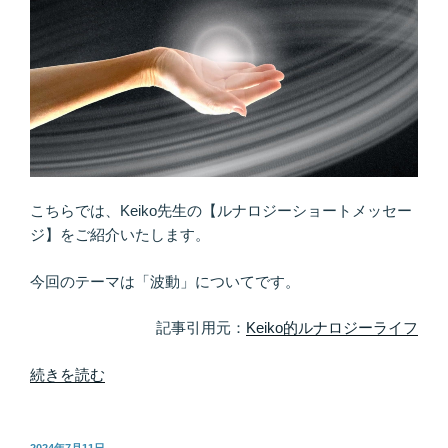
こちらでは、Keiko先生の【ルナロジーショートメッセー
ジ】をご紹介いたします。
今回のテーマは「波動」についてです。
記事引用元：
Keiko的ルナロジーライフ
“波
続きを読む
動
を
高
投