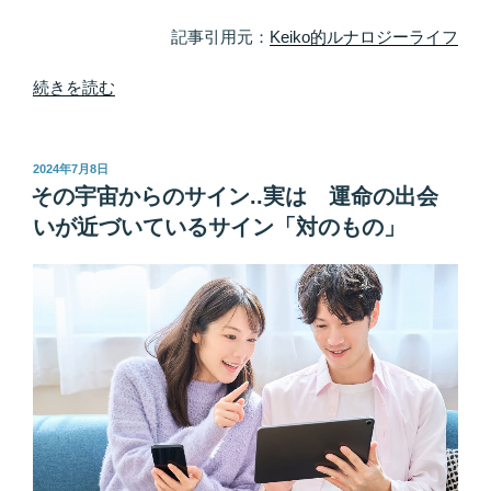
で
は
記事引用元：
Keiko的ルナロジーライフ
な
く、
“す
続きを読む
自
で
分
に
の
あ
投
2024年7月8日
稿
波
な
その宇宙からのサイン..実は 運命の出会
日:
動
た
いが近づいているサイン「対のもの」
を
を
上
知
げ
っ
る”
て
の
い
た
言
葉
が
な