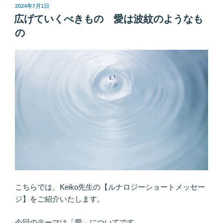
「対
エ
投
2024年7月1日
稿
の
ネ
広げていくべきもの 愛は波紋のようなも
日:
も
ル
の
の」”
ギ
の
ー
を
取
り
込
も
う
「は
じ
め
て」
を
こちらでは、Keiko先生の【ルナロジーショートメッセー
意
ジ】をご紹介いたします。
識
し
今回のテーマは「愛」についてです。