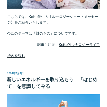
く
て
も
こちらでは、Keiko先生の【ルナロジーショートメッセー
通
ジ】をご紹介いたします。
じ
合
今回のテーマは「対のもの」についてです。
う”
の
記事引用元：
Keiko的ルナロジーライフ
“そ
続きを読む
の
宇
宙
投
2024年7月4日
稿
か
新しいエネルギーを取り込もう 「はじめ
日:
ら
て」を意識してみる
の
サ
イ
ン..