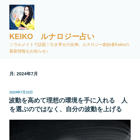
コ
ン
テ
ン
ツ
KEIKO ルナロジー占い
へ
ソウルメイトで話題！引き寄せの女神。ルナロジー創始者Keikoの
ス
最新情報をお知らせ♪
キ
ッ
プ
月:
2024年7月
投
2024年7月15日
稿
波動を高めて理想の環境を手に入れる 人
日:
を選ぶのではなく、自分の波動を上げる