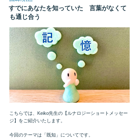
2024年7月11日
稿
め
すでにあなたを知っていた 言葉がなくて
日:
て
も通じ合う
理
想
の
環
境
を
手
に
入
れ
る
人
を
こちらでは、Keiko先生の【ルナロジーショートメッセー
選
ジ】をご紹介いたします。
ぶ
の
今回のテーマは「既知」についてです。