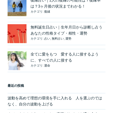
復縁占い｜2人の復縁の可能性は？復縁率
う
は？3ヶ月後の状況までわかる！
な
カテゴリ:
復縁
も
の”
の
無料誕生日占い｜生年月日から診断し占う
あなたの性格タイプ・相性・運勢
カテゴリ:
占い
,
無料占い
,
運勢
全てに愛をもつ 愛する人に接するよう
に、すべての人に接する
カテゴリ:
運命
最近の投稿
波動を高めて理想の環境を手に入れる 人を選ぶのでは
なく、自分の波動を上げる