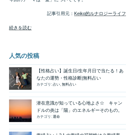
て
み
記事引用元：
Keiko的ルナロジーライフ
る”
の
“広
続きを読む
げ
て
い
人気の投稿
く
べ
き
【性格占い】誕生日/生年月日で当たる！あ
も
なたの運勢・性格診断|無料占い
カテゴリ:
占い
,
無料占い
の
愛
は
潜在意識が知っている心地よさ☆ キャン
波
ドルの炎は「陽」のエネルギーそのもの。
紋
カテゴリ:
運命
の
よ