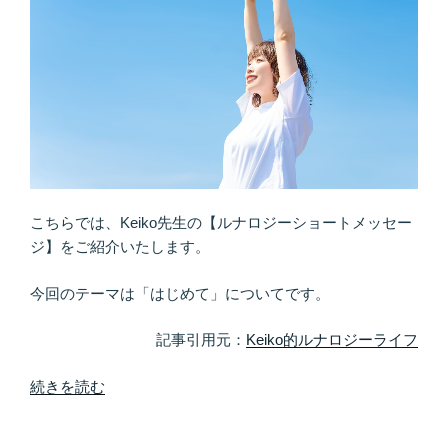
実
は
運
命
の
出
会
い
が
こちらでは、Keiko先生の【ルナロジーショートメッセー
近
ジ】をご紹介いたします。
づ
い
今回のテーマは「はじめて」についてです。
て
い
記事引用元：
Keiko的ルナロジーライフ
る
サ
“新
続きを読む
イ
し
ン
い