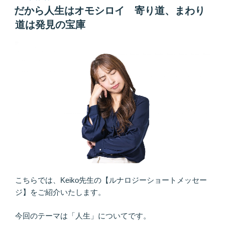
稿
や
だから人生はオモシロイ 寄り道、まわり
日:
か
道は発見の宝庫
に
ト
ラ
イ
を
精
神
的
な
自
立
で
生
こちらでは、Keiko先生の【ルナロジーショートメッセー
き
ジ】をご紹介いたします。
や
す
今回のテーマは「人生」についてです。