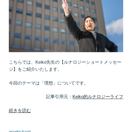
こちらでは、Keiko先生の【ルナロジーショートメッセー
ジ】をご紹介いたします。
今回のテーマは「理想」についてです。
記事引用元：
Keiko的ルナロジーライフ
“大
続きを読む
人
に
こ
投