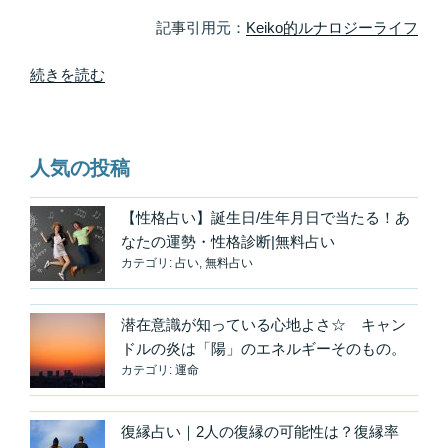
く。”
の
記事引用元：
Keiko的ルナロジーライフ
“だ
続きを読む
か
ら
人
人気の投稿
生
は
オ
【性格占い】誕生日/生年月日で当たる！あ
モ
なたの運勢・性格診断|無料占い
カテゴリ:
占い
,
無料占い
シ
ロ
イ
潜在意識が知っている心地よさ☆ キャン
寄
ドルの炎は「陽」のエネルギーそのもの。
り
カテゴリ:
運命
道、
ま
復縁占い｜2人の復縁の可能性は？復縁率
わ