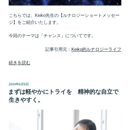
こちらでは、Keiko先生の【ルナロジーショートメッセー
ジ】をご紹介いたします。
今回のテーマは「チャンス」についてです。
記事引用元：
Keiko的ルナロジーライフ
“常
続きを読む
に
磨
き
投
2024年6月6日
稿
続
まずは軽やかにトライを 精神的な自立で
日:
け
生きやすく。
る
こ
と
の