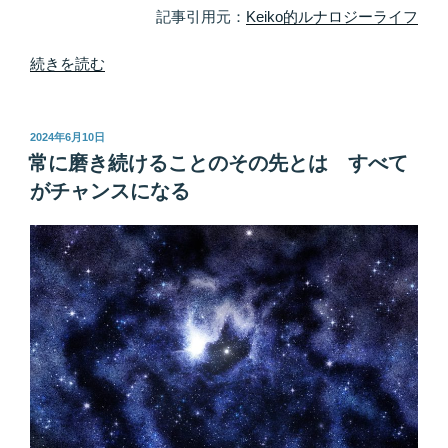
記事引用元：
Keiko的ルナロジーライフ
に
現
“早
続きを読む
れ
け
る”
れ
の
ば
投
2024年6月10日
稿
早
常に磨き続けることのその先とは すべて
日:
い
がチャンスになる
ほ
ど
見
切
り
上
手
に
な
る”
の