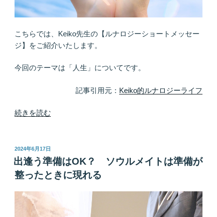
ん
で
で
こちらでは、Keiko先生の【ルナロジーショートメッセー
き
ジ】をご紹介いたします。
る
こ
今回のテーマは「人生」についてです。
と
は
記事引用元：
Keiko的ルナロジーライフ
成
長
“あ
続きを読む
力
な
も
た
青
の
投
2024年6月17日
稿
天
「Ｍ
出逢う準備はOK？ ソウルメイトは準備が
日:
井”
Ｕ
整ったときに現れる
の
Ｓ
Ｔ
Ｈ
Ａ