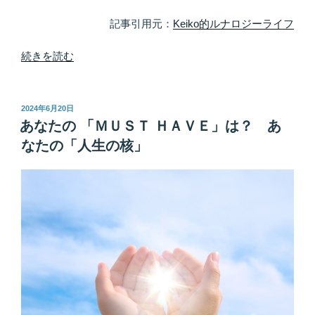
想
を
記事引用元：
Keiko的ルナロジーライフ
思
い
“風
続きを読む
描
の
く”
時
の
代
投
2024年6月20日
稿
に
あなたの 「ＭＵＳＴ ＨＡＶＥ」は？ あ
日:
相
なたの「人生の核」
応
し
い
生
き
方
っ
て？
楽
し