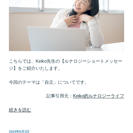
そ
の
先
と
は
す
べ
て
が
こちらでは、Keiko先生の【ルナロジーショートメッセー
チ
ジ】をご紹介いたします。
ャ
ン
今回のテーマは「自立」についてです。
ス
に
記事引用元：
Keiko的ルナロジーライフ
な
る”
“ま
続きを読む
の
ず
は
軽
投
2024年6月3日