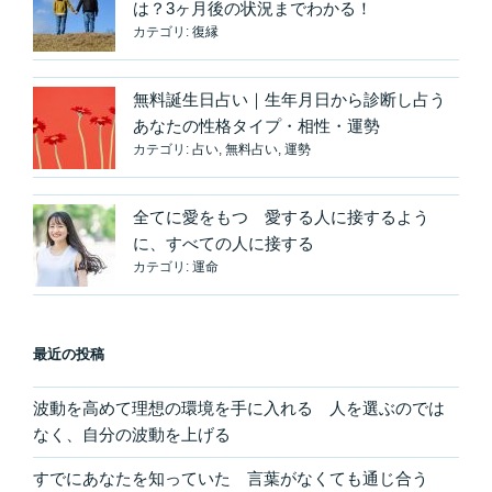
は？3ヶ月後の状況までわかる！
り
カテゴリ:
復縁
道
は
発
無料誕生日占い｜生年月日から診断し占う
見
あなたの性格タイプ・相性・運勢
の
カテゴリ:
占い
,
無料占い
,
運勢
宝
庫”
全てに愛をもつ 愛する人に接するよう
の
に、すべての人に接する
カテゴリ:
運命
最近の投稿
波動を高めて理想の環境を手に入れる 人を選ぶのでは
なく、自分の波動を上げる
すでにあなたを知っていた 言葉がなくても通じ合う