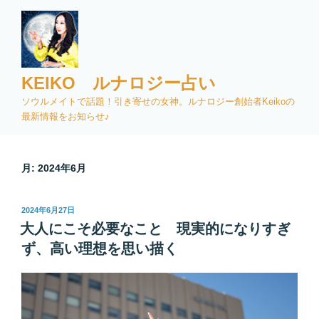
コ
ン
テ
ン
ツ
KEIKO ルナロジー占い
へ
ソウルメイトで話題！引き寄せの女神。ルナロジー創始者Keikoの
ス
最新情報をお知らせ♪
キ
ッ
プ
月:
2024年6月
投
2024年6月27日
稿
大人にこそ必要なこと 現実的になりすぎ
日:
ず、高い理想を思い描く