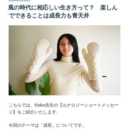
2024年6月24日
稿
そ
風の時代に相応しい生き方って？ 楽しん
日:
必
でできることは成長力も青天井
要
な
こ
と
現
実
的
に
な
り
す
ぎ
ず、
こちらでは、Keiko先生の【ルナロジーショートメッセー
高
ジ】をご紹介いたします。
い
理
今回のテーマは「成長」についてです。