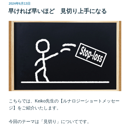
準
投
2024年6月13日
稿
備
早ければ早いほど 見切り上手になる
日:
は
OK？
ソ
ウ
ル
メ
イ
ト
は
準
備
が
整
こちらでは、Keiko先生の【ルナロジーショートメッセー
っ
ジ】をご紹介いたします。
た
と
今回のテーマは「見切り」についてです。
き