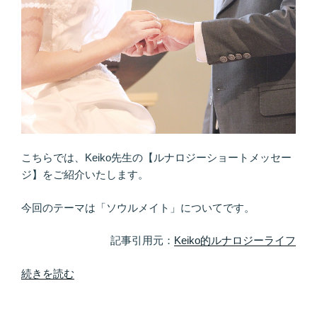
Ｖ
Ｅ」
は？
あ
な
た
の
「人
生
こちらでは、Keiko先生の【ルナロジーショートメッセー
の
ジ】をご紹介いたします。
核」”
の
今回のテーマは「ソウルメイト」についてです。
記事引用元：
Keiko的ルナロジーライフ
“出
続きを読む
逢
う