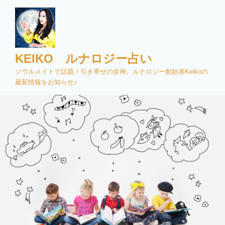
コ
ン
テ
ン
ツ
KEIKO ルナロジー占い
へ
ソウルメイトで話題！引き寄せの女神。ルナロジー創始者Keikoの
ス
最新情報をお知らせ♪
キ
ッ
プ