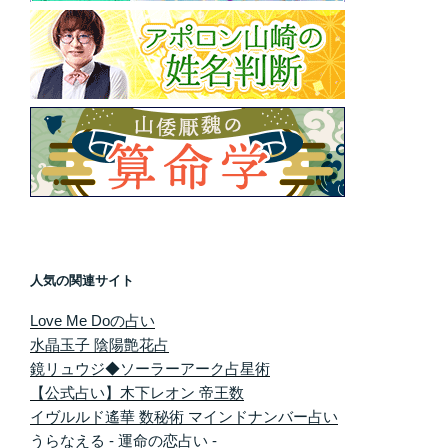
人気の関連サイト
Love Me Doの占い
水晶玉子 陰陽艶花占
鏡リュウジ◆ソーラーアーク占星術
【公式占い】木下レオン 帝王数
イヴルルド遙華 数秘術 マインドナンバー占い
うらなえる - 運命の恋占い -