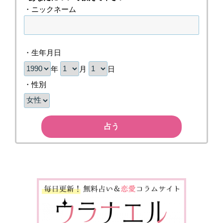
・ニックネーム
・生年月日
年
月
日
・性別
占う