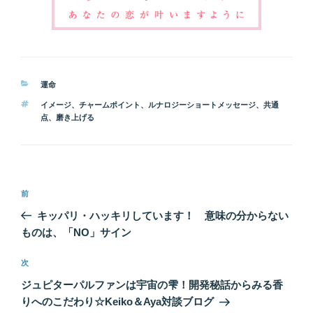
カ
運命
テ
タ
イメージ
、
チャームポイント
、
ルナロジーショートメッセージ
、
共通
ゴ
グ
点
、
磨き上げる
リ
ー
投
前
前
稿
の
キッパリ・ハッキリしています！ 意味の分からない
ナ
投
ものは、「NO」サイン
ビ
稿
ゲ
次
次
の
ー
ジュピターパルファンは宇宙の雫！開発秘話からみる香
投
シ
りへのこだわり☆Keiko＆Aya対談ブログ