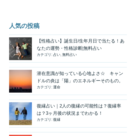
稿
ョ
ン
人気の投稿
【性格占い】誕生日/生年月日で当たる！あ
なたの運勢・性格診断|無料占い
カテゴリ:
占い
,
無料占い
潜在意識が知っている心地よさ☆ キャン
ドルの炎は「陽」のエネルギーそのもの。
カテゴリ:
運命
復縁占い｜2人の復縁の可能性は？復縁率
は？3ヶ月後の状況までわかる！
カテゴリ:
復縁