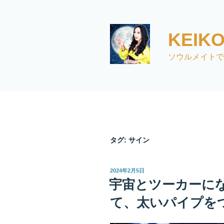
コ
ン
テ
KEI
ン
ツ
ソウルメイトで
へ
ス
キ
ッ
プ
タグ:
サイン
投
2024年2月5日
稿
宇宙とツーカーに
日:
て、太いパイプを