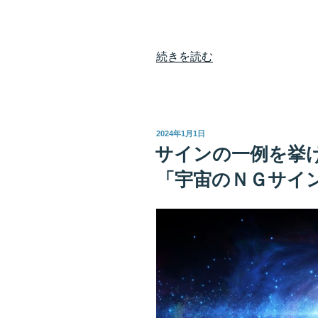
“宇
続きを読む
宙
と
ツ
ー
投
2024年1月1日
カ
稿
サインの一例を挙
日:
ー
「宇宙のＮＧサイ
に
な
る
コ
ツ
宇
宙
を
信