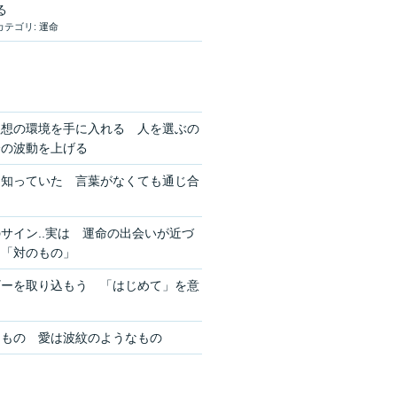
る
カテゴリ:
運命
理想の環境を手に入れる 人を選ぶの
分の波動を上げる
を知っていた 言葉がなくても通じ合
サイン..実は 運命の出会いが近づ
ン「対のもの」
ギーを取り込もう 「はじめて」を意
きもの 愛は波紋のようなもの