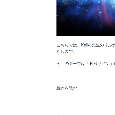
頼
し
て、
太
い
パ
イ
こちらでは、Keiko先生の【
プ
たします。
を
つ
今回のテーマは「ＮＧサイン」
く
る”
の
“サ
続きを読む
イ
ン
の
一