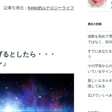
記事引用元：
Keiko的ルナロジーライフ
最近の投稿
波動を高めて
ではなく、自
すでにあなた
げるとしたら・・・
う
ン」
その宇宙からの
いているサイ
新しいエネル
識してみる
広げていくべ