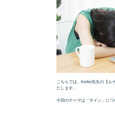
る
「宇
宙
の
サ
イ
ン」
の
読
み
取
り
方”
の
こちらでは、Keiko先生の【
たします。
今回のテーマは「サイン」につ