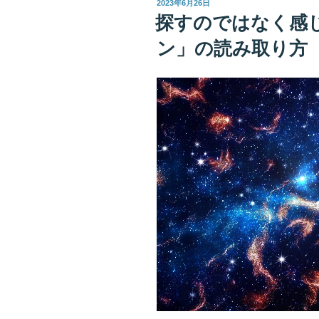
投
2023年6月26日
例
稿
探すのではなく感
日:
を
ン」の読み取り方
挙
げ
る
と
し
た
ら・・・
「宇
宙
の
Ｎ
Ｇ
サ
イ
ン」”
の