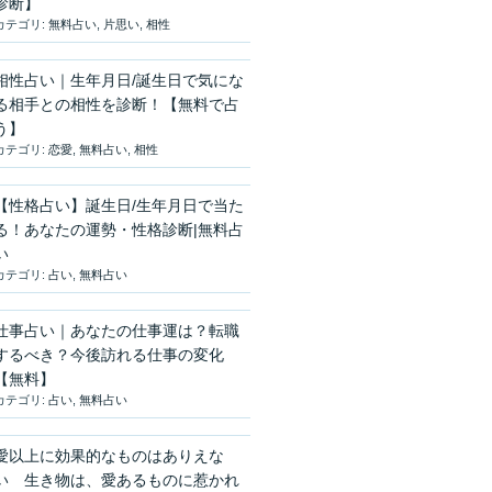
診断】
カテゴリ:
無料占い
,
片思い
,
相性
相性占い｜生年月日/誕生日で気にな
る相手との相性を診断！【無料で占
う】
カテゴリ:
恋愛
,
無料占い
,
相性
【性格占い】誕生日/生年月日で当た
る！あなたの運勢・性格診断|無料占
い
カテゴリ:
占い
,
無料占い
仕事占い｜あなたの仕事運は？転職
するべき？今後訪れる仕事の変化
【無料】
カテゴリ:
占い
,
無料占い
愛以上に効果的なものはありえな
い 生き物は、愛あるものに惹かれ