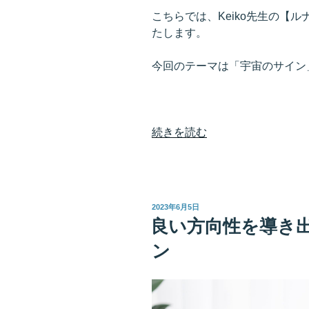
こちらでは、Keiko先生の【
たします。
今回のテーマは「宇宙のサイン
“探
続きを読む
す
の
で
は
投
2023年6月5日
な
稿
良い方向性を導き
日:
く
ン
感
じ
て
み