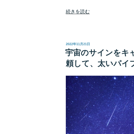
“良
続きを読む
い
方
向
性
投
2022年11月21日
を
稿
宇宙のサインをキ
日:
導
頼して、太いパイ
き
出
そ
う
ト
ラ
ブ
ル
も
サ
イ