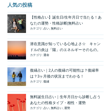
人気の投稿
グ
で
自
【性格占い】誕生日/生年月日で当たる！あ
己
なたの運勢・性格診断|無料占い
カテゴリ:
占い
,
無料占い
ヒ
ー
リ
潜在意識が知っている心地よさ☆ キャン
ン
ドルの炎は「陽」のエネルギーそのもの。
グ
カテゴリ:
運命
♪
足
復縁占い｜2人の復縁の可能性は？復縁率
裏
は？3ヶ月後の状況までわかる！
ケ
カテゴリ:
復縁
ア
で
体
無料誕生日占い｜生年月日から診断し占う
エ
あなたの性格タイプ・相性・運勢
ネ
カテゴリ:
占い
,
無料占い
,
運勢