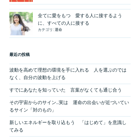
ル
ギ
全てに愛をもつ 愛する人に接するよう
ー
に、すべての人に接する
を
カテゴリ:
運命
浄
化
す
る”
最近の投稿
の
波動を高めて理想の環境を手に入れる 人を選ぶのでは
なく、自分の波動を上げる
すでにあなたを知っていた 言葉がなくても通じ合う
その宇宙からのサイン..実は 運命の出会いが近づいてい
るサイン「対のもの」
新しいエネルギーを取り込もう 「はじめて」を意識し
てみる