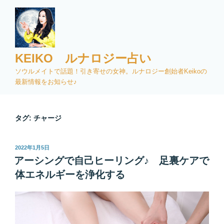
コ
ン
テ
ン
ツ
KEIKO ルナロジー占い
へ
ソウルメイトで話題！引き寄せの女神。ルナロジー創始者Keikoの
ス
最新情報をお知らせ♪
キ
ッ
プ
タグ:
チャージ
投
2022年1月5日
稿
アーシングで自己ヒーリング♪ 足裏ケアで
日:
体エネルギーを浄化する