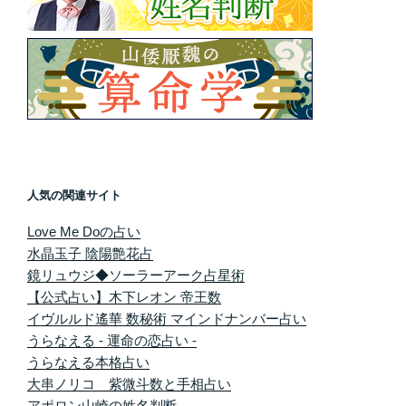
人気の関連サイト
Love Me Doの占い
水晶玉子 陰陽艶花占
鏡リュウジ◆ソーラーアーク占星術
【公式占い】木下レオン 帝王数
イヴルルド遙華 数秘術 マインドナンバー占い
うらなえる - 運命の恋占い -
うらなえる本格占い
大串ノリコ 紫微斗数と手相占い
アポロン山崎の姓名判断