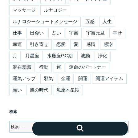
マッサージ
ルナロジー
ルナロジーショートメッセージ
五感
人生
仕事
出会い
占い
宇宙
宇宙元旦
幸せ
幸運
引き寄せ
恋愛
愛
感情
感謝
月
月星座
水瓶座GC期
波動
浄化
潜在意識
行動
運
運命のパートナー
運気アップ
邪気
金運
開運
開運アイテム
願い
風の時代
魚座木星期
検索
検
検
索:
索