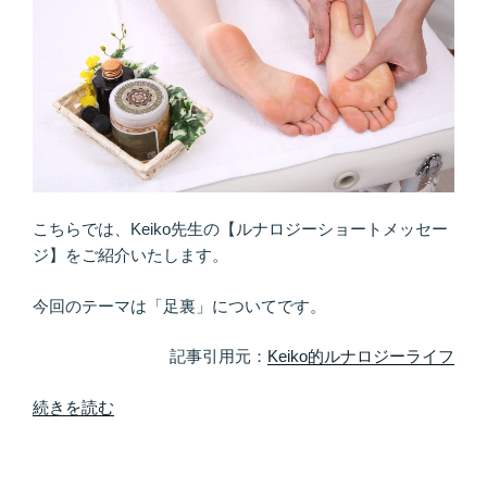
こちらでは、Keiko先生の【ルナロジーショートメッセー
ジ】をご紹介いたします。
今回のテーマは「足裏」についてです。
記事引用元：
Keiko的ルナロジーライフ
“ア
続きを読む
ー
シ
ン