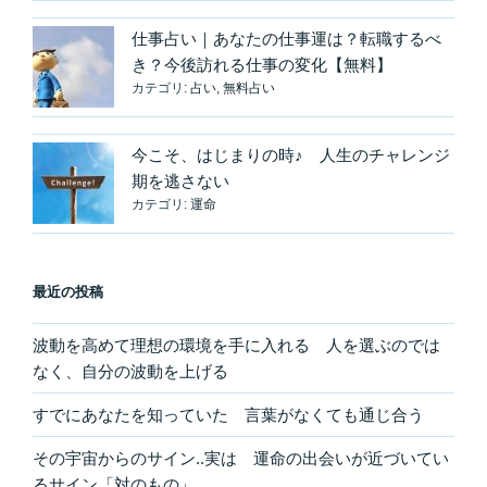
な
仕事占い｜あなたの仕事運は？転職するべ
く
き？今後訪れる仕事の変化【無料】
「ス
カテゴリ:
占い
,
無料占い
ペ
ー
ス」”
今こそ、はじまりの時♪ 人生のチャレンジ
の
期を逃さない
カテゴリ:
運命
最近の投稿
波動を高めて理想の環境を手に入れる 人を選ぶのでは
なく、自分の波動を上げる
すでにあなたを知っていた 言葉がなくても通じ合う
その宇宙からのサイン..実は 運命の出会いが近づいてい
るサイン「対のもの」