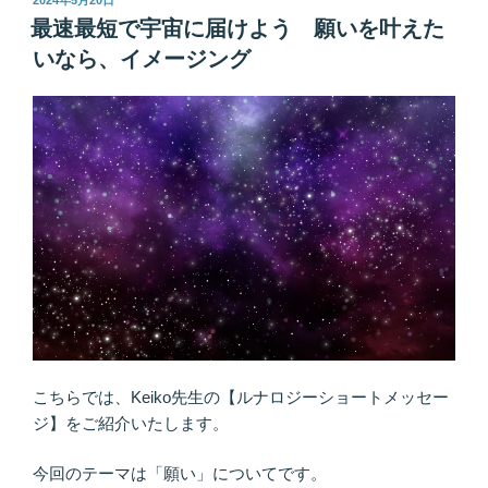
2024年5月20日
稿
生
最速最短で宇宙に届けよう 願いを叶えた
日:
は
いなら、イメージング
オ
モ
シ
ロ
イ
寄
り
道、
ま
わ
り
道
は
こちらでは、Keiko先生の【ルナロジーショートメッセー
発
ジ】をご紹介いたします。
見
の
今回のテーマは「願い」についてです。