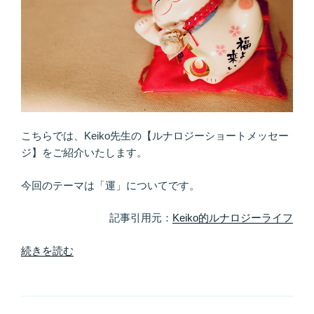
リ
と、
サ
ク
ッ
と、
楽
し
こちらでは、Keiko先生の【ルナロジーショートメッセー
み
ジ】をご紹介いたします。
な
が
今回のテーマは「運」についてです。
ら」”
の
記事引用元：
Keiko的ルナロジーライフ
“新
続きを読む
し
い
流