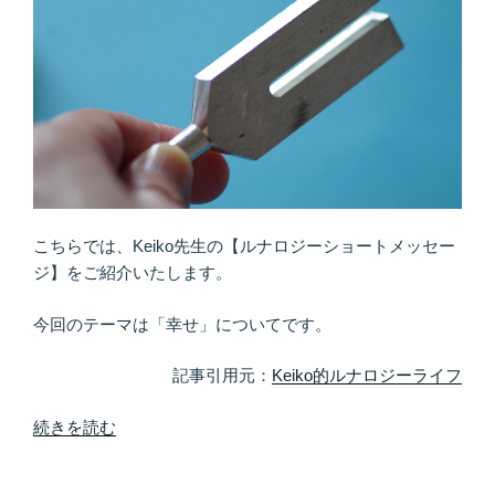
る
タ
イ
ミ
ン
グ
の
正
体
こちらでは、Keiko先生の【ルナロジーショートメッセー
は”月
ジ】をご紹介いたします。
の
リ
今回のテーマは「幸せ」についてです。
ズ
ム””
記事引用元：
Keiko的ルナロジーライフ
の
“幸
続きを読む
せ
に