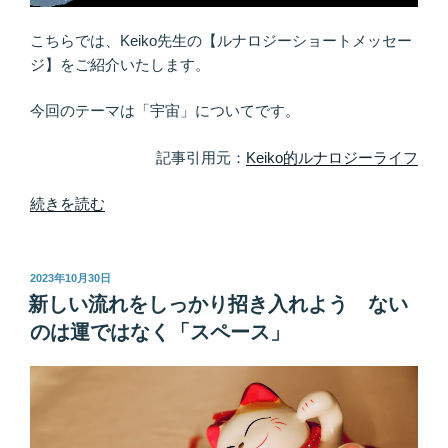
Ｎ
Ｇ
こちらでは、Keiko先生の【ルナロジーショートメッセー
サ
ジ】をご紹介いたします。
イ
ン」”
今回のテーマは「宇宙」についてです。
の
記事引用元：
Keiko的ルナロジーライフ
“宇
続きを読む
宙
と
同
投
2023年10月30日
稿
調
新しい流れをしっかり招き入れよう ない
日:
す
のは運ではなく「スペース」
る
コ
ツ
「サ
ラ