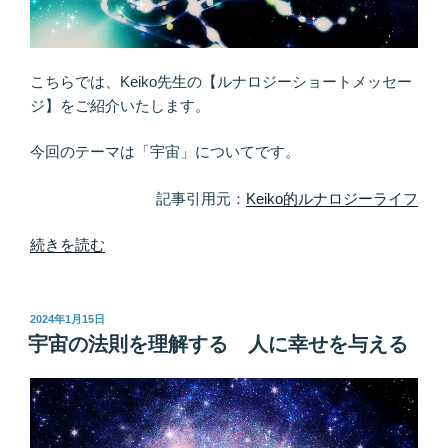
放
す
と、
持
こちらでは、Keiko先生の【ルナロジーショートメッセー
っ
ジ】をご紹介いたします。
て
い
今回のテーマは「宇宙」についてです。
た
以
記事引用元：
Keiko的ルナロジーライフ
上
の
“宇
続きを読む
も
宙
の
と
が
ツ
投
2024年1月15日
稿
与
ー
宇宙の法則を理解する 人に幸せを与える
日:
え
カ
ら
ー
れ
に
る”
な