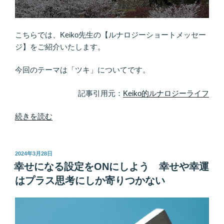
え
た
い
こちらでは、Keiko先生の【ルナロジーショートメッセー
な
ジ】をご紹介いたします。
ら、
イ
今回のテーマは「ツキ」についてです。
メ
ー
記事引用元：
Keiko的ルナロジーライフ
ジ
ン
“月
続きを読む
グ”
に
の
合
わ
投
2024年3月28日
稿
せ
幸せになる設定をONにしよう 幸せや幸運
日:
て
はプラス思考にしか寄りつかない
ツ
キ
を
得