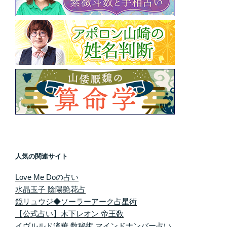
人気の関連サイト
Love Me Doの占い
水晶玉子 陰陽艶花占
鏡リュウジ◆ソーラーアーク占星術
【公式占い】木下レオン 帝王数
イヴルルド遙華 数秘術 マインドナンバー占い