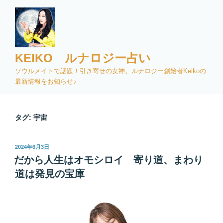
コ
ン
テ
ン
ツ
KEIKO ルナロジー占い
へ
ソウルメイトで話題！引き寄せの女神。ルナロジー創始者Keikoの
ス
最新情報をお知らせ♪
キ
ッ
プ
タグ:
宇宙
投
2024年6月3日
稿
だから人生はオモシロイ 寄り道、まわり
日:
道は発見の宝庫