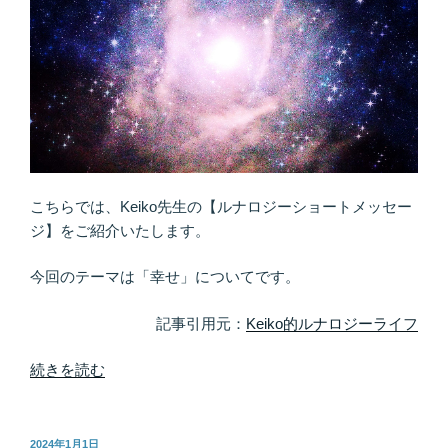
の
る
コ
ツ
宇
宙
を
信
頼
し
こちらでは、Keiko先生の【ルナロジーショートメッセー
て、
ジ】をご紹介いたします。
太
い
今回のテーマは「幸せ」についてです。
パ
記事引用元：
Keiko的ルナロジーライフ
イ
プ
“宇
続きを読む
を
宙
つ
の
く
法
る”
投
2024年1月1日