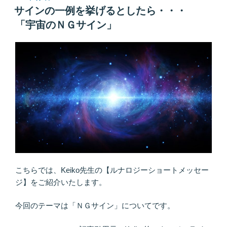
稿
則
サインの一例を挙げるとしたら・・・
の
日:
を
「宇宙のＮＧサイン」
理
解
す
る
人
に
幸
せ
を
与
え
る”
こちらでは、Keiko先生の【ルナロジーショートメッセー
の
ジ】をご紹介いたします。
今回のテーマは「ＮＧサイン」についてです。