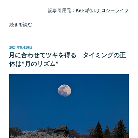
宝
庫”
記事引用元：
Keiko的ルナロジーライフ
の
“最
続きを読む
速
最
短
投
2024年5月16日
稿
で
月に合わせてツキを得る タイミングの正
日:
宇
体は”月のリズム”
宙
に
届
け
よ
う
願
い
を
叶