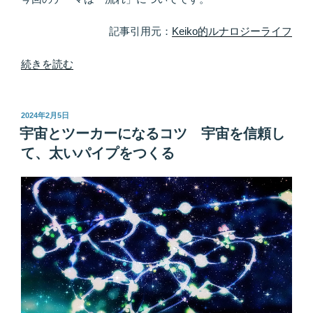
思
考
記事引用元：
Keiko的ルナロジーライフ
に
し
“流
続きを読む
か
れ
寄
を
り
変
投
2024年2月5日
稿
つ
え
宇宙とツーカーになるコツ 宇宙を信頼し
日:
か
た
て、太いパイプをつくる
な
い
い”
の
の
な
ら
す
べ
て
を
手