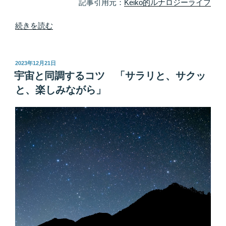
記事引用元：
Keiko的ルナロジーライフ
“サ
続きを読む
イ
ン
の
投
2023年12月21日
稿
一
宇宙と同調するコツ 「サラリと、サクッ
日:
例
と、楽しみながら」
を
挙
げ
る
と
し
た
ら・・・
「宇
宙
の