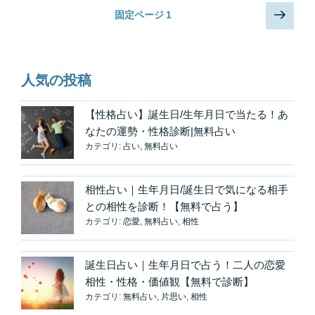
れ
投
次
固定ページ
1
を
の
稿
し
ペ
の
っ
ー
ペ
か
ジ
人気の投稿
り
ー
招
ジ
【性格占い】誕生日/生年月日で当たる！あ
き
送
なたの運勢・性格診断|無料占い
入
り
カテゴリ:
占い
,
無料占い
れ
よ
う
相性占い｜生年月日/誕生日で気になる相手
な
との相性を診断！【無料で占う】
い
カテゴリ:
恋愛
,
無料占い
,
相性
の
は
誕生日占い｜生年月日で占う！二人の恋愛
運
相性・性格・価値観【無料で診断】
で
カテゴリ:
無料占い
,
片思い
,
相性
は