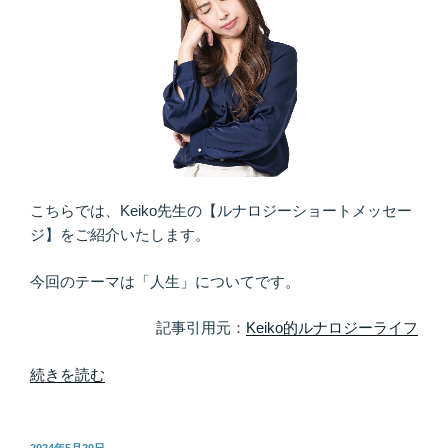
こちらでは、Keiko先生の【ルナロジーショートメッセー
ジ】をご紹介いたします。
今回のテーマは「人生」についてです。
記事引用元：
Keiko的ルナロジーライフ
“だ
続きを読む
か
ら
人
投