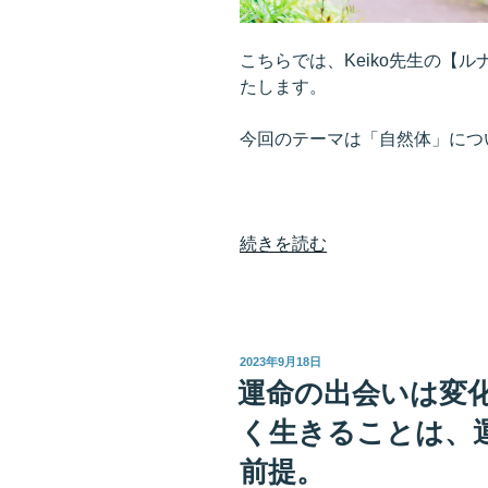
う”
の
こちらでは、Keiko先生の【
たします。
今回のテーマは「自然体」につ
“よ
続きを読む
り
強
力
に
投
2023年9月18日
引
稿
運命の出会いは変
日:
き
く生きることは、
合
え
前提。
る