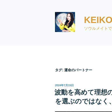
コ
ン
テ
KEI
ン
ツ
ソウルメイトで
へ
ス
キ
ッ
プ
タグ:
運命のパートナー
投
2024年7月15日
稿
波動を高めて理想
日:
を選ぶのではなく