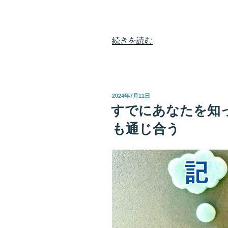
“波
続きを読む
動
を
高
め
投
2024年7月11日
て
稿
すでにあなたを知
日:
理
も通じ合う
想
の
環
境
を
手
に
入
れ