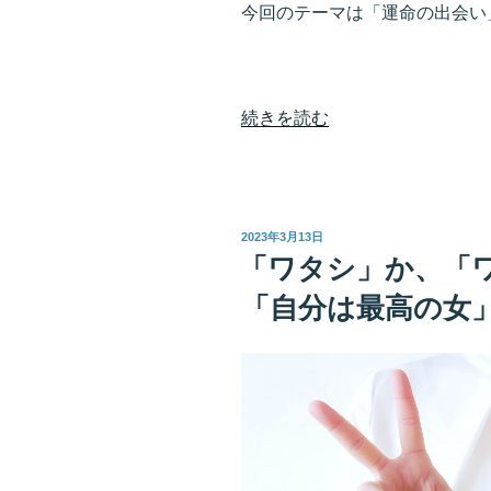
今回のテーマは「運命の出会い
“運
続きを読む
命
の
出
会
投
2023年3月13日
い
稿
「ワタシ」か、「
日:
は
「自分は最高の女
変
化
の
延
長
線
上
に…