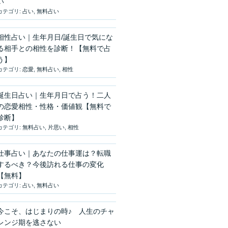
い
カテゴリ:
占い
,
無料占い
相性占い｜生年月日/誕生日で気にな
る相手との相性を診断！【無料で占
う】
カテゴリ:
恋愛
,
無料占い
,
相性
誕生日占い｜生年月日で占う！二人
の恋愛相性・性格・価値観【無料で
診断】
カテゴリ:
無料占い
,
片思い
,
相性
仕事占い｜あなたの仕事運は？転職
するべき？今後訪れる仕事の変化
【無料】
カテゴリ:
占い
,
無料占い
今こそ、はじまりの時♪ 人生のチャ
レンジ期を逃さない