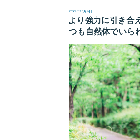
な
の
投
2023年10月5日
た
稿
より強力に引き合
日:
を
つも自然体でいら
知
っ
て
い
た
言
葉
が
な
く
て
も
通
じ
合