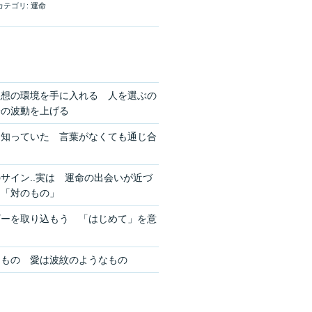
カテゴリ:
運命
理想の環境を手に入れる 人を選ぶの
分の波動を上げる
を知っていた 言葉がなくても通じ合
サイン..実は 運命の出会いが近づ
ン「対のもの」
ギーを取り込もう 「はじめて」を意
きもの 愛は波紋のようなもの