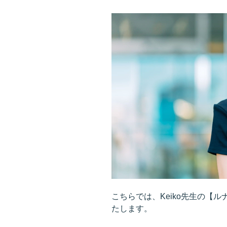
ポ
イ
ン
ト
っ
て？
い
つ
も
自
然
体
で
い
ら
れ
こちらでは、Keiko先生の【
る”
たします。
の