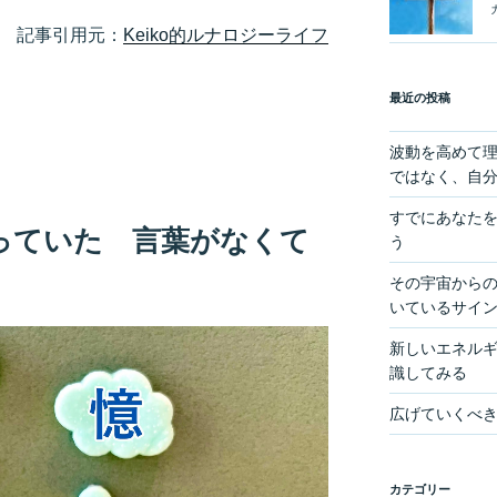
記事引用元：
Keiko的ルナロジーライフ
最近の投稿
波動を高めて
ではなく、自
すでにあなた
っていた 言葉がなくて
う
その宇宙からの
いているサイ
新しいエネル
識してみる
広げていくべ
カテゴリー