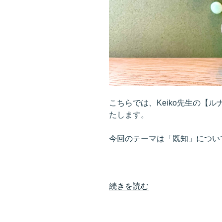
る
人
を
選
ぶ
の
で
は
な
こちらでは、Keiko先生の【
く、
たします。
自
分
今回のテーマは「既知」につい
の
波
動
“す
を
続きを読む
で
上
に
げ
あ
る”