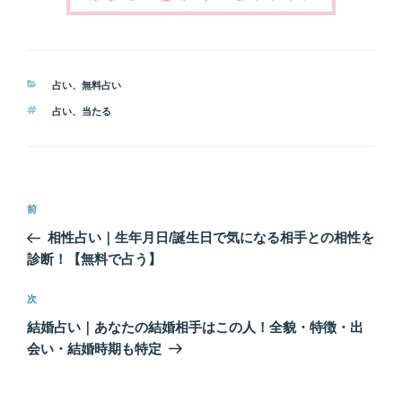
カ
占い
、
無料占い
テ
タ
占い
、
当たる
ゴ
グ
リ
ー
投
前
前
稿
の
相性占い｜生年月日/誕生日で気になる相手との相性を
ナ
投
診断！【無料で占う】
ビ
稿
ゲ
次
次
の
ー
結婚占い｜あなたの結婚相手はこの人！全貌・特徴・出
投
シ
会い・結婚時期も特定
稿
ョ
ン