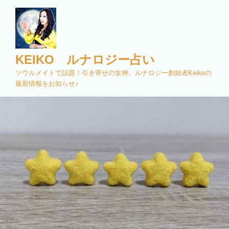
コ
ン
テ
ン
ツ
KEIKO ルナロジー占い
へ
ソウルメイトで話題！引き寄せの女神。ルナロジー創始者Keikoの
ス
最新情報をお知らせ♪
キ
ッ
プ