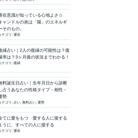
潜在意識が知っている心地よさ☆
キャンドルの炎は「陽」のエネルギ
ーそのもの。
カテゴリ:
運命
復縁占い｜2人の復縁の可能性は？復
縁率は？3ヶ月後の状況までわかる！
カテゴリ:
復縁
無料誕生日占い｜生年月日から診断
し占うあなたの性格タイプ・相性・
運勢
カテゴリ:
占い
,
無料占い
,
運勢
全てに愛をもつ 愛する人に接する
ように、すべての人に接する
カテゴリ:
運命