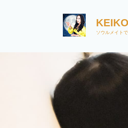
コ
ン
テ
KEI
ン
ツ
ソウルメイトで
へ
ス
キ
ッ
プ