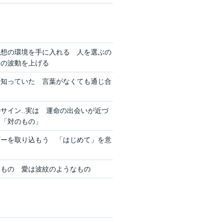
理想の環境を手に入れる 人を選ぶの
分の波動を上げる
を知っていた 言葉がなくても通じ合
サイン..実は 運命の出会いが近づ
ン「対のもの」
ギーを取り込もう 「はじめて」を意
きもの 愛は波紋のようなもの