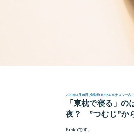
投
2021年3月19日
投稿者:
KEIKOルナロジー占
稿
「東枕で寝る」の
日:
夜？ ”つむじ”か
Keikoです。