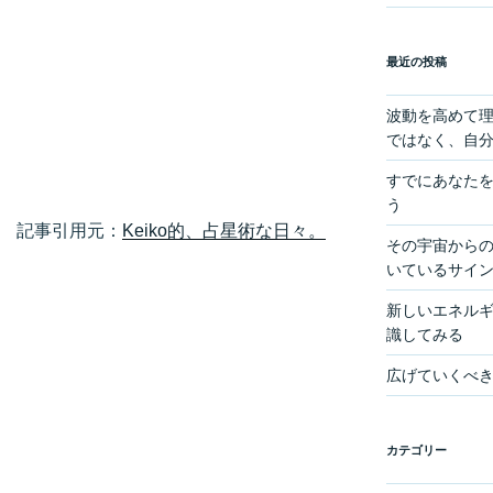
最近の投稿
波動を高めて
ではなく、自
すでにあなた
う
記事引用元：
Keiko的、占星術な日々。
その宇宙からの
いているサイ
新しいエネル
識してみる
広げていくべ
カテゴリー