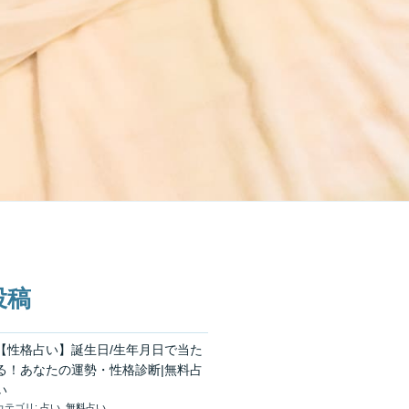
投稿
【性格占い】誕生日/生年月日で当た
る！あなたの運勢・性格診断|無料占
い
カテゴリ:
占い
,
無料占い