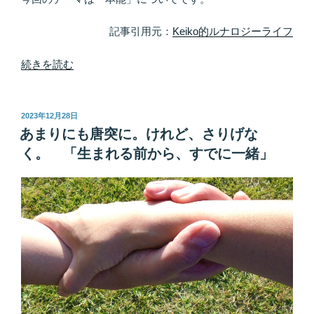
超
え
記事引用元：
Keiko的ルナロジーライフ
る」”
の
“本
続きを読む
能
ス
イ
投
2023年12月28日
稿
ッ
あまりにも唐突に。けれど、さりげな
日:
チ
く。 「生まれる前から、すでに一緒」
Ｏ
Ｎ
に
な
っ
て
い
ま
す