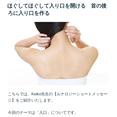
稿
や
ほぐしてほぐして入り口を開ける 首の後
の
日:
か
ろに入り口を作る
に
つ
ね
に
余
裕
を
漂
わ
せ
る”
の
こちらでは、Keiko先生の【ルナロジーショートメッセー
ジ】をご紹介いたします。
今回のテーマは「入口」についてです。