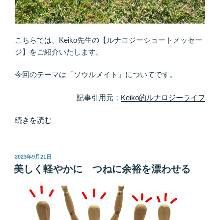
か？
「女
に
生
こちらでは、Keiko先生の【ルナロジーショートメッセー
ま
ジ】をご紹介いたします。
れ
た
今回のテーマは「ソウルメイト」についてです。
こ
と
記事引用元：
Keiko的ルナロジーライフ
を
愉
“あ
続きを読む
し
ま
む」”
り
の
に
投
2023年9月21日
稿
も
美しく軽やかに つねに余裕を漂わせる
日:
唐
突
に。
け