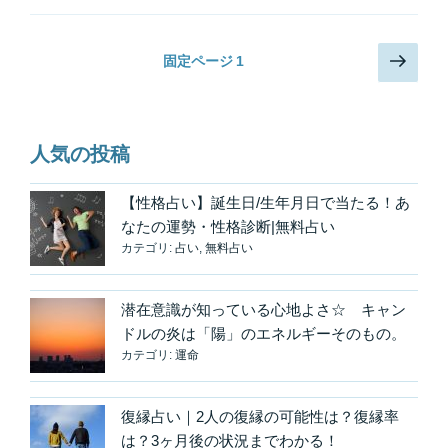
な
く”が
投
次
固定ページ
1
実
の
稿
は
ペ
の
重
ー
ペ
要
ジ
人気の投稿
な
ー
感
ジ
【性格占い】誕生日/生年月日で当たる！あ
覚
送
なたの運勢・性格診断|無料占い
「こ
り
カテゴリ:
占い
,
無料占い
う
し
た
潜在意識が知っている心地よさ☆ キャン
い」
ドルの炎は「陽」のエネルギーそのもの。
と
カテゴリ:
運命
い
う
復縁占い｜2人の復縁の可能性は？復縁率
気
は？3ヶ月後の状況までわかる！