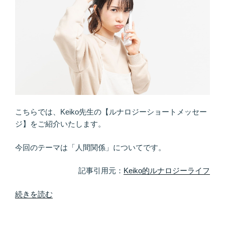
要
な
の
は
ピ
ュ
ア
な
感
こちらでは、Keiko先生の【ルナロジーショートメッセー
性”
ジ】をご紹介いたします。
の
今回のテーマは「人間関係」についてです。
記事引用元：
Keiko的ルナロジーライフ
“「人
続きを読む
と
関