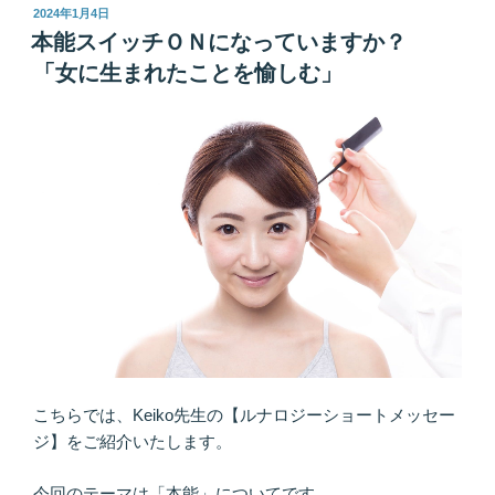
わ
投
2024年1月4日
稿
る」
本能スイッチＯＮになっていますか？
日:
と
「女に生まれたことを愉しむ」
い
う
こ
と
「人
間
関
係
は
生
ま
れ
や
こちらでは、Keiko先生の【ルナロジーショートメッセー
才
ジ】をご紹介いたします。
能
を
今回のテーマは「本能」についてです。