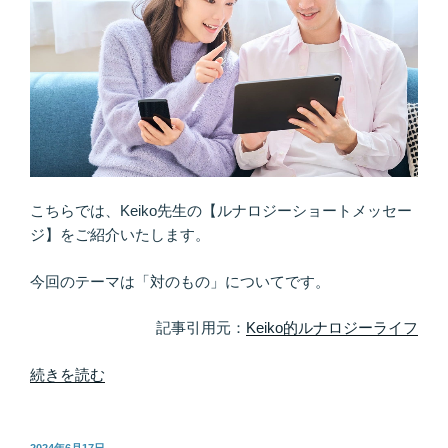
こちらでは、Keiko先生の【ルナロジーショートメッセー
ジ】をご紹介いたします。
今回のテーマは「対のもの」についてです。
記事引用元：
Keiko的ルナロジーライフ
“そ
続きを読む
の
宇
宙
投