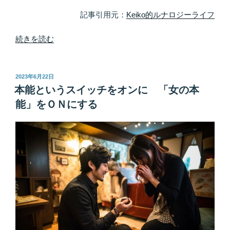
記事引用元：
Keiko的ルナロジーライフ
“ほ
続きを読む
ぐ
し
て
投
2023年6月22日
稿
ほ
本能というスイッチをオンに 「女の本
日:
ぐ
能」をＯＮにする
し
て
入
り
口
を
開
け
る
首