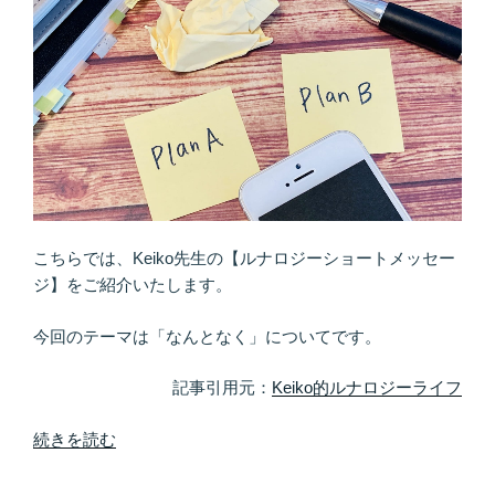
を
オ
ン
に
「女
の
本
能」
を
Ｏ
こちらでは、Keiko先生の【ルナロジーショートメッセー
Ｎ
ジ】をご紹介いたします。
に
す
今回のテーマは「なんとなく」についてです。
る”
の
記事引用元：
Keiko的ルナロジーライフ
““な
続きを読む
ん
と