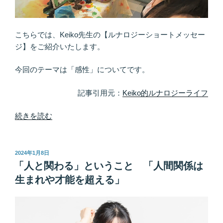
が
整
っ
こちらでは、Keiko先生の【ルナロジーショートメッセー
た
ジ】をご紹介いたします。
と
き
今回のテーマは「感性」についてです。
に
現
記事引用元：
Keiko的ルナロジーライフ
れ
る”
“大
続きを読む
の
切
な
の
投
2024年1月8日
稿
は
「人と関わる」ということ 「人間関係は
日:
心
生まれや才能を超える」
地
よ
さ
必