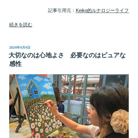
て
い
記事引用元：
Keiko的ルナロジーライフ
る
サ
“出
続きを読む
イ
逢
ン
う
「対
準
投
2024年4月4日
稿
の
備
大切なのは心地よさ 必要なのはピュアな
日:
も
は
感性
の」”
OK？
の
ソ
ウ
ル
メ
イ
ト
は
準
備