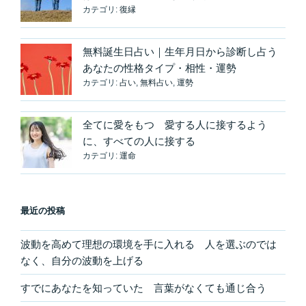
持
カテゴリ:
復縁
ち
の
無料誕生日占い｜生年月日から診断し占う
先
あなたの性格タイプ・相性・運勢
に
カテゴリ:
占い
,
無料占い
,
運勢
出
会
い
全てに愛をもつ 愛する人に接するよう
が
に、すべての人に接する
あ
カテゴリ:
運命
る”
の
最近の投稿
波動を高めて理想の環境を手に入れる 人を選ぶのでは
なく、自分の波動を上げる
すでにあなたを知っていた 言葉がなくても通じ合う