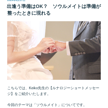
2024年6月17日
稿
か
出逢う準備はOK？ ソウルメイトは準備が
日:
ら
整ったときに現れる
の
サ
イ
ン..
実
は
運
命
の
出
会
い
が
こちらでは、Keiko先生の【ルナロジーショートメッセー
近
ジ】をご紹介いたします。
づ
い
今回のテーマは「ソウルメイト」についてです。