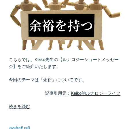
れ
ど、
さ
り
げ
な
く。
「生
ま
こちらでは、Keiko先生の【ルナロジーショートメッセー
れ
ジ】をご紹介いたします。
る
前
今回のテーマは「余裕」についてです。
か
記事引用元：
Keiko的ルナロジーライフ
ら、
す
“美
続きを読む
で
し
に
く
一
軽
緒」”
投
2023年8月10日