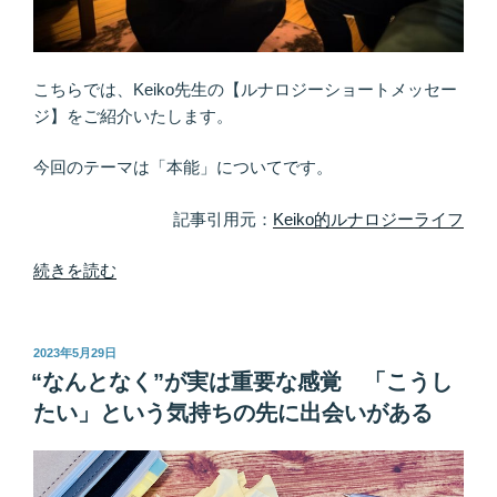
の
後
ろ
こちらでは、Keiko先生の【ルナロジーショートメッセー
に
ジ】をご紹介いたします。
入
り
今回のテーマは「本能」についてです。
口
を
記事引用元：
Keiko的ルナロジーライフ
作
る”
“本
続きを読む
の
能
と
い
投
2023年5月29日
稿
う
“なんとなく”が実は重要な感覚 「こうし
日:
ス
たい」という気持ちの先に出会いがある
イ
ッ
チ