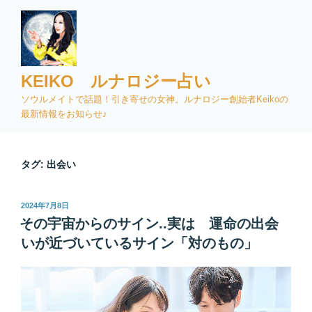
コ
ン
テ
ン
ツ
KEIKO ルナロジー占い
へ
ソウルメイトで話題！引き寄せの女神。ルナロジー創始者Keikoの
ス
最新情報をお知らせ♪
キ
ッ
プ
タグ:
出会い
投
2024年7月8日
稿
その宇宙からのサイン..実は 運命の出会
日:
いが近づいているサイン「対のもの」