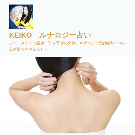
コ
ン
テ
ン
ツ
KEIKO ルナロジー占い
へ
ソウルメイトで話題！引き寄せの女神。ルナロジー創始者Keikoの
ス
最新情報をお知らせ♪
キ
ッ
プ