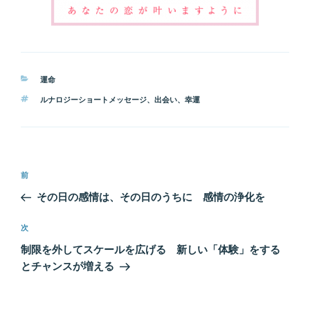
カ
運命
テ
タ
ルナロジーショートメッセージ
、
出会い
、
幸運
ゴ
グ
リ
ー
投
前
前
稿
の
その日の感情は、その日のうちに 感情の浄化を
ナ
投
ビ
稿
次
次
ゲ
の
制限を外してスケールを広げる 新しい「体験」をする
投
ー
とチャンスが増える
稿
シ
ョ