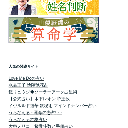
人気の関連サイト
Love Me Doの占い
水晶玉子 陰陽艶花占
鏡リュウジ◆ソーラーアーク占星術
【公式占い】木下レオン 帝王数
イヴルルド遙華 数秘術 マインドナンバー占い
うらなえる - 運命の恋占い -
うらなえる本格占い
大串ノリコ 紫微斗数と手相占い