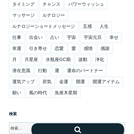
タイミング
チャンス
パワーウィッシュ
マッサージ
ルナロジー
ルナロジーショートメッセージ
五感
人生
仕事
出会い
占い
宇宙
宇宙元旦
幸せ
幸運
引き寄せ
恋愛
愛
感情
感謝
月
月星座
水瓶座GC期
波動
浄化
潜在意識
行動
運
運命のパートナー
運気アップ
邪気
金運
開運
開運アイテム
願い
風の時代
魚座木星期
検索
検
検
索: