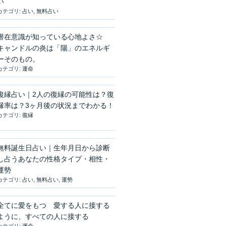
い
カテゴリ:
占い
,
無料占い
潜在意識が知っている心地よさ☆
キャンドルの炎は「陽」のエネルギ
ーそのもの。
カテゴリ:
運命
復縁占い｜2人の復縁の可能性は？復
縁率は？3ヶ月後の状況までわかる！
カテゴリ:
復縁
無料誕生日占い｜生年月日から診断
し占うあなたの性格タイプ・相性・
運勢
カテゴリ:
占い
,
無料占い
,
運勢
全てに愛をもつ 愛する人に接する
ように、すべての人に接する