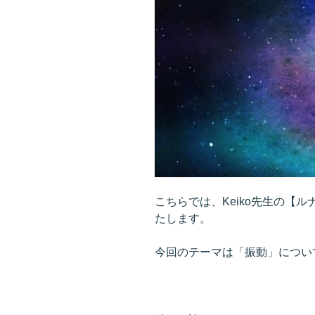
に
つ
け
る
と、
ツ
キ
が
回
っ
て
く
こちらでは、Keiko先生の【
る”
たします。
の
今回のテーマは「振動」につい