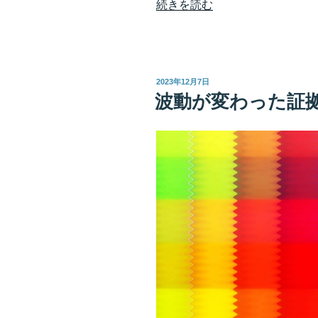
“す
続きを読む
べ
て
は
自
投
2023年12月7日
分
稿
波動が変わった証
日:
へ
返
っ
て
く
る
い
い
振
動
を
宇
宙