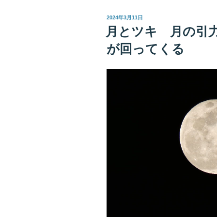
せ
投
2024年3月11日
て
稿
月とツキ 月の引
日:
ツ
が回ってくる
キ
を
得
る
タ
イ
ミ
ン
グ
の
正
体
は”月
の
リ