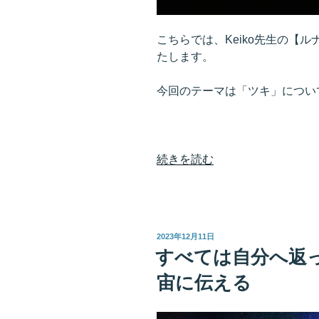
ズ
ム””
の
こちらでは、Keiko先生の【
たします。
今回のテーマは「ツキ」につい
“月
続きを読む
と
ツ
キ
月
投
2023年12月11日
の
稿
すべては自分へ返
日:
引
宙に伝える
力
を
身