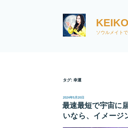
コ
ン
テ
KEI
ン
ツ
ソウルメイトで
へ
ス
キ
ッ
プ
タグ:
幸運
投
2024年5月20日
稿
最速最短で宇宙に
日:
いなら、イメージ