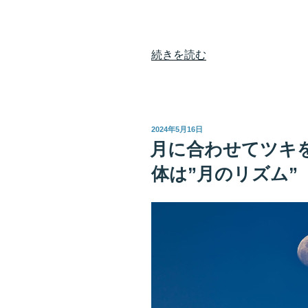
“最
続きを読む
速
最
短
で
投
2024年5月16日
宇
稿
月に合わせてツキ
日:
宙
体は”月のリズム”
に
届
け
よ
う
願
い
を
叶