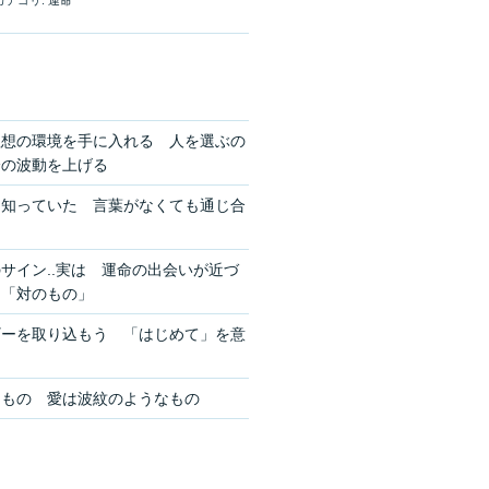
カテゴリ:
運命
理想の環境を手に入れる 人を選ぶの
分の波動を上げる
を知っていた 言葉がなくても通じ合
サイン..実は 運命の出会いが近づ
ン「対のもの」
ギーを取り込もう 「はじめて」を意
きもの 愛は波紋のようなもの