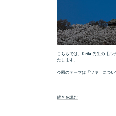
え
た
い
な
ら、
イ
メ
ー
ジ
こちらでは、Keiko先生の【
ン
たします。
グ”
の
今回のテーマは「ツキ」につい
“月
続きを読む
に
合
わ