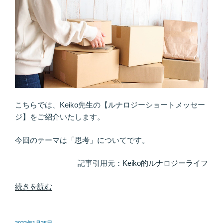
こちらでは、Keiko先生の【ルナロジーショートメッセー
ジ】をご紹介いたします。
今回のテーマは「思考」についてです。
記事引用元：
Keiko的ルナロジーライフ
“す
続きを読む
べ
て
の
投