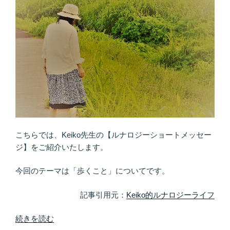
め
し
の
ま
ヒ
す！
ン
「自
ト”
分
の
は
最
高
の
女」
と
こちらでは、Keiko先生の【ルナロジーショートメッセー
思
ジ】をご紹介いたします。
い
込
今回のテーマは「歩くこと」についてです。
む”
の
記事引用元：
Keiko的ルナロジーライフ
“「広
続きを読む