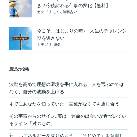
り
き？今後訪れる仕事の変化【無料】
替
カテゴリ:
占い
,
無料占い
え
る”
今こそ、はじまりの時♪ 人生のチャレンジ
の
期を逃さない
カテゴリ:
運命
最近の投稿
波動を高めて理想の環境を手に入れる 人を選ぶのでは
なく、自分の波動を上げる
すでにあなたを知っていた 言葉がなくても通じ合う
その宇宙からのサイン..実は 運命の出会いが近づいてい
るサイン「対のもの」
新しいエネルギーを取り込もう 「はじめて」を意識し