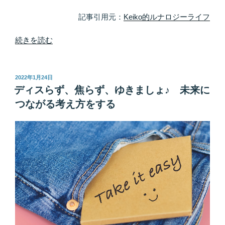
10
個
記事引用元：
Keiko的ルナロジーライフ
以
上
“前
続きを読む
処
例
分
ゼ
す
ロ
投
2022年1月24日
稿
る”
で
ディスらず、焦らず、ゆきましょ♪ 未来に
日:
の
も
つながる考え方をする
ダ
イ
ジ
ョ
ブ
だ
ぁ
◎
思
考