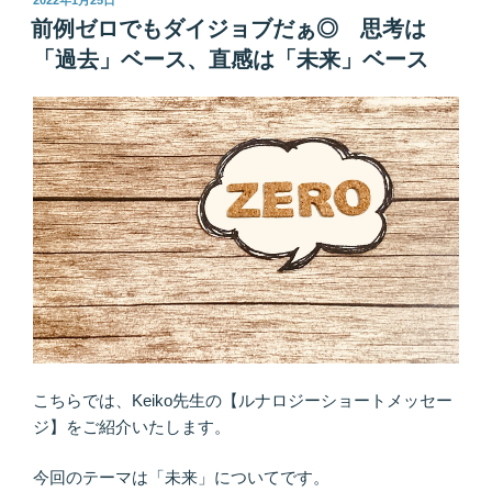
2022年1月25日
稿
事
前例ゼロでもダイジョブだぁ◎ 思考は
日:
象
「過去」ベース、直感は「未来」ベース
は
繋
が
っ
て
い
る
か
ら
♪
要
ら
な
こちらでは、Keiko先生の【ルナロジーショートメッセー
い
ジ】をご紹介いたします。
物
を
今回のテーマは「未来」についてです。