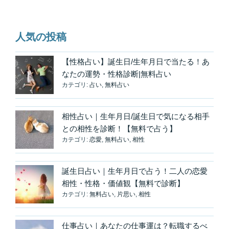
い
世
界」
人気の投稿
へ
「舞
い
【性格占い】誕生日/生年月日で当たる！あ
戻
なたの運勢・性格診断|無料占い
カテゴリ:
占い
,
無料占い
ろ
う
♪
相性占い｜生年月日/誕生日で気になる相手
歩
との相性を診断！【無料で占う】
く
カテゴリ:
恋愛
,
無料占い
,
相性
こ
と
誕生日占い｜生年月日で占う！二人の恋愛
で
相性・性格・価値観【無料で診断】
思
カテゴリ:
無料占い
,
片思い
,
相性
考
を
切
仕事占い｜あなたの仕事運は？転職するべ