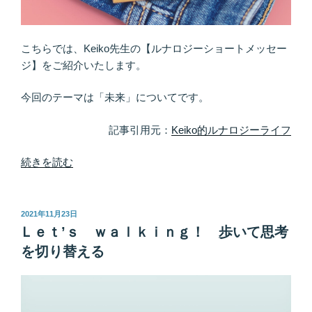
は
「過
去」
こちらでは、Keiko先生の【ルナロジーショートメッセー
ベ
ジ】をご紹介いたします。
ー
ス、
今回のテーマは「未来」についてです。
直
感
記事引用元：
Keiko的ルナロジーライフ
は
「未
“デ
続きを読む
来」
ィ
ベ
ス
ー
ら
投
2021年11月23日
稿
ス”
ず、
Ｌｅｔ’ｓ ｗａｌｋｉｎｇ！ 歩いて思考
日:
の
焦
を切り替える
ら
ず、
ゆ
き