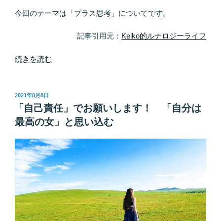
今回のテーマは「プラス思考」についてです。
記事引用元：
Keiko的ルナロジーライフ
“恐
続きを読む
怖
は
「出
投
2021年8月8日
稿
来
「自己責任」でお願いします！ 「自分は
日:
事」
最高の女」と思い込む
よ
り
も
「意
味
付
け」
に