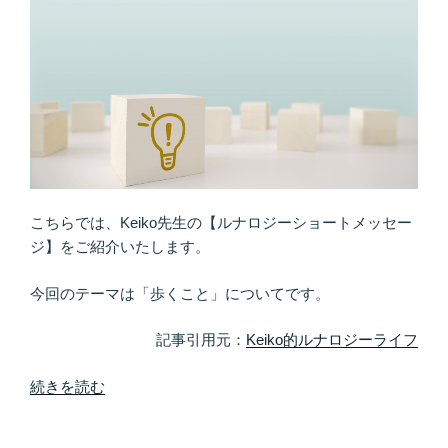
ま
し
ょ
♪
未
来
に
つ
な
こちらでは、Keiko先生の【ルナロジーショートメッセー
が
ジ】をご紹介いたします。
る
考
今回のテーマは「歩くこと」についてです。
え
方
記事引用元：
Keiko的ルナロジーライフ
を
す
“Ｌ
続きを読む
る”
ｅ
の
ｔ’ｓ