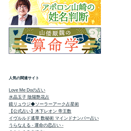
人気の関連サイト
Love Me Doの占い
水晶玉子 陰陽艶花占
鏡リュウジ◆ソーラーアーク占星術
【公式占い】木下レオン 帝王数
イヴルルド遙華 数秘術 マインドナンバー占い
うらなえる - 運命の恋占い -