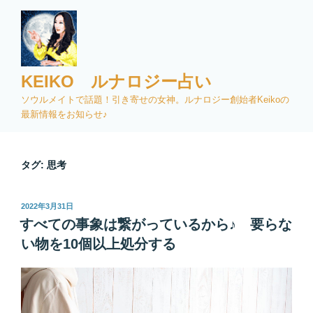
コ
ン
テ
ン
ツ
KEIKO ルナロジー占い
へ
ソウルメイトで話題！引き寄せの女神。ルナロジー創始者Keikoの
ス
最新情報をお知らせ♪
キ
ッ
プ
タグ:
思考
投
2022年3月31日
稿
すべての事象は繋がっているから♪ 要らな
日:
い物を10個以上処分する