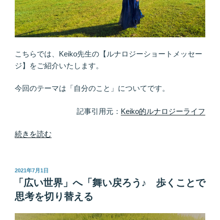
ア
リ。
嫌
な
出
こちらでは、Keiko先生の【ルナロジーショートメッセー
来
ジ】をご紹介いたします。
事
は、
今回のテーマは「自分のこと」についてです。
も
っ
記事引用元：
Keiko的ルナロジーライフ
と
良
“「自
続きを読む
い
己
方
責
向
任」
投
2021年7月1日
稿
へ
で
「広い世界」へ「舞い戻ろう♪ 歩くことで
日:
進
お
思考を切り替える
む
願
た
い