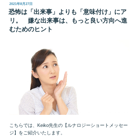
ｗ
投
2021年8月27日
稿
ａ
恐怖は「出来事」よりも「意味付け」にア
日:
ｌ
リ。 嫌な出来事は、もっと良い方向へ進
ｋ
むためのヒント
ｉ
ｎ
ｇ！
歩
い
て
思
考
を
切
り
替
え
こちらでは、Keiko先生の【ルナロジーショートメッセー
る”
ジ】をご紹介いたします。
の