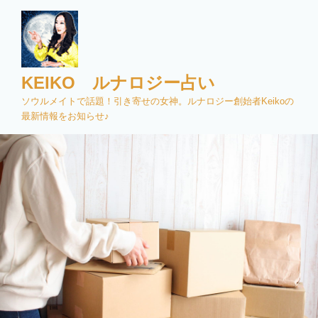
コ
ン
テ
ン
ツ
KEIKO ルナロジー占い
へ
ソウルメイトで話題！引き寄せの女神。ルナロジー創始者Keikoの
ス
最新情報をお知らせ♪
キ
ッ
プ