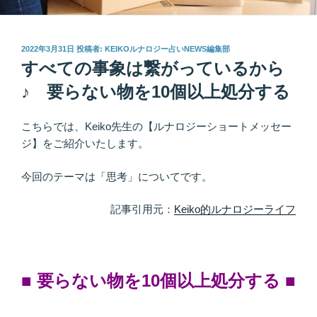
投
2022年3月31日
投稿者:
KEIKOルナロジー占いNEWS編集部
稿
すべての事象は繋がっているから
日:
♪ 要らない物を10個以上処分する
こちらでは、Keiko先生の【ルナロジーショートメッセー
ジ】をご紹介いたします。
今回のテーマは「思考」についてです。
記事引用元：
Keiko的ルナロジーライフ
■ 要らない物を10個以上処分する
■