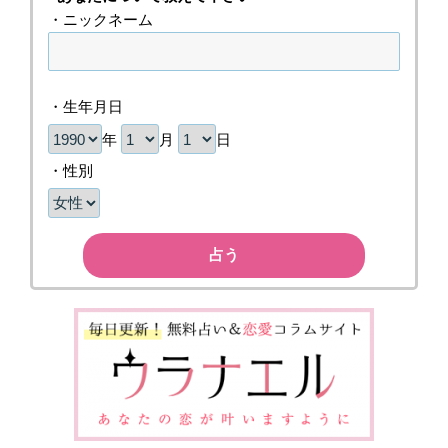
・ニックネーム
・生年月日
年
月
日
・性別
占う