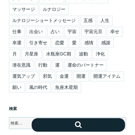
マッサージ
ルナロジー
ルナロジーショートメッセージ
五感
人生
仕事
出会い
占い
宇宙
宇宙元旦
幸せ
幸運
引き寄せ
恋愛
愛
感情
感謝
月
月星座
水瓶座GC期
波動
浄化
潜在意識
行動
運
運命のパートナー
運気アップ
邪気
金運
開運
開運アイテム
願い
風の時代
魚座木星期
検索
検
検
索:
索