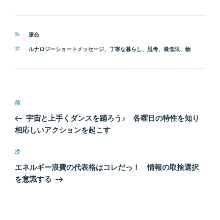
カ
運命
テ
タ
ルナロジーショートメッセージ
、
丁寧な暮らし
、
思考
、
最低限
、
物
ゴ
グ
リ
ー
投
前
前
稿
の
宇宙と上手くダンスを踊ろう♪ 各曜日の特性を知り
ナ
投
相応しいアクションを起こす
ビ
稿
ゲ
次
次
の
ー
エネルギー浪費の代表格はコレだっ！ 情報の取捨選択
投
シ
を意識する
稿
ョ
ン