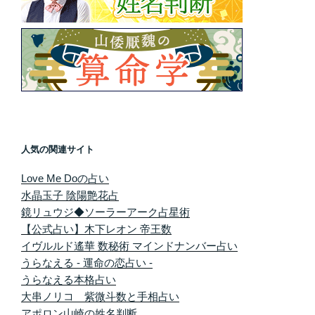
人気の関連サイト
Love Me Doの占い
水晶玉子 陰陽艶花占
鏡リュウジ◆ソーラーアーク占星術
【公式占い】木下レオン 帝王数
イヴルルド遙華 数秘術 マインドナンバー占い
うらなえる - 運命の恋占い -
うらなえる本格占い
大串ノリコ 紫微斗数と手相占い
アポロン山崎の姓名判断