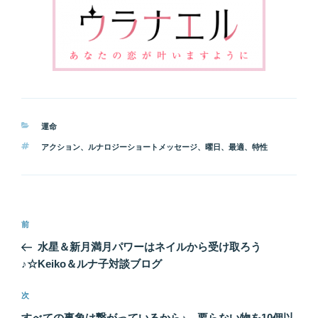
カ
運命
テ
タ
アクション
、
ルナロジーショートメッセージ
、
曜日
、
最適
、
特性
ゴ
グ
リ
ー
投
前
前
稿
の
水星＆新月満月パワーはネイルから受け取ろう
ナ
投
♪☆Keiko＆ルナ子対談ブログ
ビ
稿
ゲ
次
次
の
ー
すべての事象は繋がっているから♪ 要らない物を10個以