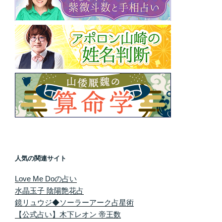
人気の関連サイト
Love Me Doの占い
水晶玉子 陰陽艶花占
鏡リュウジ◆ソーラーアーク占星術
【公式占い】木下レオン 帝王数