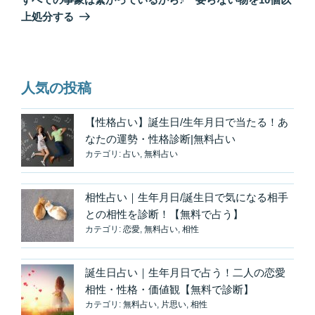
投
シ
上処分する
稿
ョ
ン
人気の投稿
【性格占い】誕生日/生年月日で当たる！あ
なたの運勢・性格診断|無料占い
カテゴリ:
占い
,
無料占い
相性占い｜生年月日/誕生日で気になる相手
との相性を診断！【無料で占う】
カテゴリ:
恋愛
,
無料占い
,
相性
誕生日占い｜生年月日で占う！二人の恋愛
相性・性格・価値観【無料で診断】
カテゴリ:
無料占い
,
片思い
,
相性