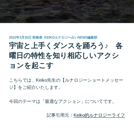
投
2022年3月30日
投稿者:
KEIKOルナロジー占いNEWS編集部
稿
宇宙と上手くダンスを踊ろう♪ 各
日:
曜日の特性を知り相応しいアクシ
ョンを起こす
こちらでは、Keiko先生の【ルナロジーショートメッセー
ジ】をご紹介いたします。
今回のテーマは「最適なアクション」についてです。
記事引用元：
Keiko的ルナロジーライフ