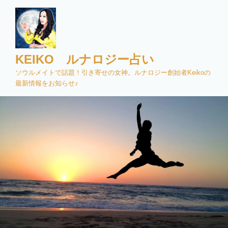
コ
ン
テ
ン
ツ
KEIKO ルナロジー占い
へ
ソウルメイトで話題！引き寄せの女神。ルナロジー創始者Keikoの
ス
最新情報をお知らせ♪
キ
ッ
プ