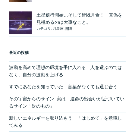
宙
を
土星逆行開始…そして皆既月食！ 真偽を
味
見極めるのは大事なこと。
方
カテゴリ:
月星座
,
開運
に
つ
け
る”
最近の投稿
の
波動を高めて理想の環境を手に入れる 人を選ぶのでは
なく、自分の波動を上げる
すでにあなたを知っていた 言葉がなくても通じ合う
その宇宙からのサイン..実は 運命の出会いが近づいてい
るサイン「対のもの」
新しいエネルギーを取り込もう 「はじめて」を意識し
てみる