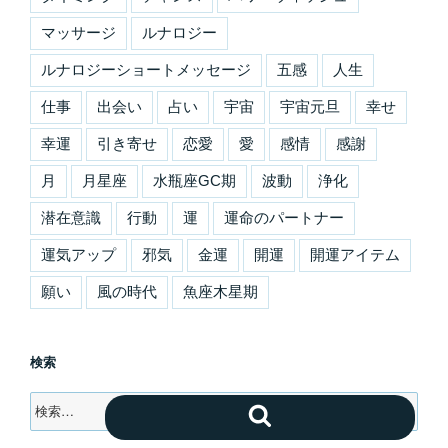
マッサージ
ルナロジー
ルナロジーショートメッセージ
五感
人生
仕事
出会い
占い
宇宙
宇宙元旦
幸せ
幸運
引き寄せ
恋愛
愛
感情
感謝
月
月星座
水瓶座GC期
波動
浄化
潜在意識
行動
運
運命のパートナー
運気アップ
邪気
金運
開運
開運アイテム
願い
風の時代
魚座木星期
検索
検
検
索:
索