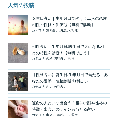
人気の投稿
生
ま
れ
誕生日占い｜生年月日で占う！二人の恋愛
る
相性・性格・価値観【無料で診断】
カテゴリ:
無料占い
,
片思い
,
相性
「あ
る」
を
相性占い｜生年月日/誕生日で気になる相手
体
との相性を診断！【無料で占う】
感
カテゴリ:
恋愛
,
無料占い
,
相性
♪
イ
【性格占い】誕生日/生年月日で当たる！あ
メ
なたの運勢・性格診断|無料占い
ー
カテゴリ:
占い
,
無料占い
ジ
ン
グ
運命の人といつ出会う？相手の顔や性格の
で
特徴・出会いのサインも当たる占い
宇
カテゴリ:
出会い
,
無料占い
,
運命