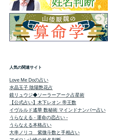
人気の関連サイト
Love Me Doの占い
水晶玉子 陰陽艶花占
鏡リュウジ◆ソーラーアーク占星術
【公式占い】木下レオン 帝王数
イヴルルド遙華 数秘術 マインドナンバー占い
うらなえる - 運命の恋占い -
うらなえる本格占い
大串ノリコ 紫微斗数と手相占い
アポロン山崎の姓名判断