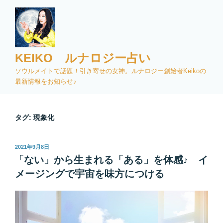
コ
ン
テ
ン
ツ
KEIKO ルナロジー占い
へ
ソウルメイトで話題！引き寄せの女神。ルナロジー創始者Keikoの
ス
最新情報をお知らせ♪
キ
ッ
プ
タグ:
現象化
投
2021年9月8日
稿
「ない」から生まれる「ある」を体感♪ イ
日:
メージングで宇宙を味方につける