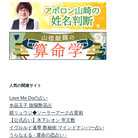
人気の関連サイト
Love Me Doの占い
水晶玉子 陰陽艶花占
鏡リュウジ◆ソーラーアーク占星術
【公式占い】木下レオン 帝王数
イヴルルド遙華 数秘術 マインドナンバー占い
うらなえる - 運命の恋占い -