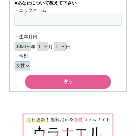
■あなたについて教えて下さい
・ニックネーム
・生年月日
年
月
日
・性別
占う