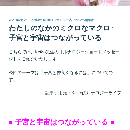
投
2021年2月23日
投稿者:
KEIKOルナロジー占いNEWS編集部
稿
わたしのなかのミクロなマクロ♪
日:
子宮と宇宙はつながっている
こちらでは、Keiko先生の【ルナロジーショートメッセー
ジ】をご紹介いたします。
今回のテーマは「子宮と仲良くなるには」についてで
す。
記事引用元：
Keiko的ルナロジーライフ
■ 子宮と宇宙はつながっている ■