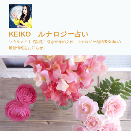
コ
ン
テ
ン
ツ
KEIKO ルナロジー占い
へ
ソウルメイトで話題！引き寄せの女神。ルナロジー創始者Keikoの
ス
最新情報をお知らせ♪
キ
ッ
プ