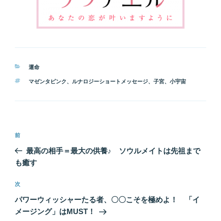
カ
運命
テ
タ
マゼンタピンク
、
ルナロジーショートメッセージ
、
子宮
、
小宇宙
ゴ
グ
リ
ー
投
前
前
稿
の
最高の相手＝最大の供養♪ ソウルメイトは先祖まで
ナ
投
も癒す
ビ
稿
ゲ
次
次
の
ー
パワーウィッシャーたる者、〇〇こそを極めよ！ 「イ
投
シ
メージング」はMUST！
稿