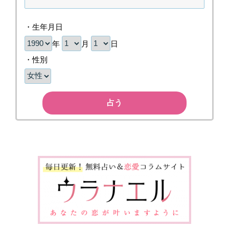
・生年月日
年
月
日
・性別
占う