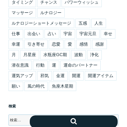
タイミング
チャンス
パワーウィッシュ
マッサージ
ルナロジー
ルナロジーショートメッセージ
五感
人生
仕事
出会い
占い
宇宙
宇宙元旦
幸せ
幸運
引き寄せ
恋愛
愛
感情
感謝
月
月星座
水瓶座GC期
波動
浄化
潜在意識
行動
運
運命のパートナー
運気アップ
邪気
金運
開運
開運アイテム
願い
風の時代
魚座木星期
検索
検
検
索:
索