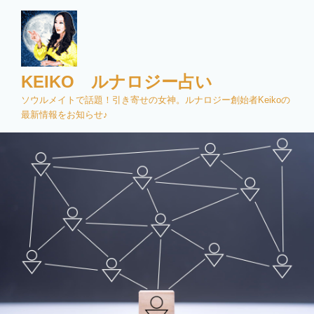
コ
ン
テ
ン
ツ
KEIKO ルナロジー占い
へ
ソウルメイトで話題！引き寄せの女神。ルナロジー創始者Keikoの
ス
最新情報をお知らせ♪
キ
ッ
プ