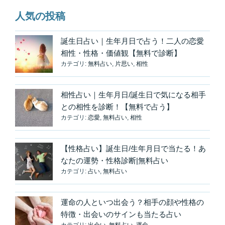
人気の投稿
誕生日占い｜生年月日で占う！二人の恋愛
相性・性格・価値観【無料で診断】
カテゴリ:
無料占い
,
片思い
,
相性
相性占い｜生年月日/誕生日で気になる相手
との相性を診断！【無料で占う】
カテゴリ:
恋愛
,
無料占い
,
相性
【性格占い】誕生日/生年月日で当たる！あ
なたの運勢・性格診断|無料占い
カテゴリ:
占い
,
無料占い
運命の人といつ出会う？相手の顔や性格の
特徴・出会いのサインも当たる占い
カテゴリ:
出会い
,
無料占い
,
運命