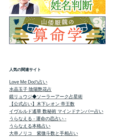
人気の関連サイト
Love Me Doの占い
水晶玉子 陰陽艶花占
鏡リュウジ◆ソーラーアーク占星術
【公式占い】木下レオン 帝王数
イヴルルド遙華 数秘術 マインドナンバー占い
うらなえる - 運命の恋占い -
うらなえる本格占い
大串ノリコ 紫微斗数と手相占い