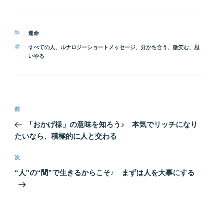
カ
運命
テ
タ
すべての人
、
ルナロジーショートメッセージ
、
分かち合う
、
微笑む
、
思
ゴ
グ
いやる
リ
ー
投
前
前
稿
の
「おかげ様」の意味を知ろう♪ 本気でリッチになり
ナ
投
たいなら、積極的に人と交わる
ビ
稿
ゲ
次
次
の
ー
“人”の“間”で生きるからこそ♪ まずは人を大事にする
投
シ
稿
ョ
ン