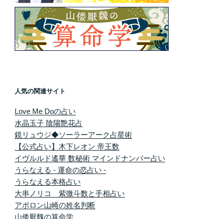
人気の関連サイト
Love Me Doの占い
水晶玉子 陰陽艶花占
鏡リュウジ◆ソーラーアーク占星術
【公式占い】木下レオン 帝王数
イヴルルド遙華 数秘術 マインドナンバー占い
うらなえる - 運命の恋占い -
うらなえる本格占い
大串ノリコ 紫微斗数と手相占い
アポロン山崎の姓名判断
山倭厭魏の算命学