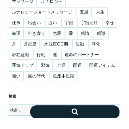
マッサージ
ルナロジー
ルナロジーショートメッセージ
五感
人生
仕事
出会い
占い
宇宙
宇宙元旦
幸せ
幸運
引き寄せ
恋愛
愛
感情
感謝
月
月星座
水瓶座GC期
波動
浄化
潜在意識
行動
運
運命のパートナー
運気アップ
邪気
金運
開運
開運アイテム
願い
風の時代
魚座木星期
検索
検
検
索:
索