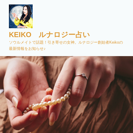
コ
ン
テ
ン
ツ
KEIKO ルナロジー占い
へ
ソウルメイトで話題！引き寄せの女神。ルナロジー創始者Keikoの
ス
最新情報をお知らせ♪
キ
ッ
プ