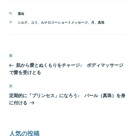
カ
運命
テ
タ
シルク
、
ユリ
、
ルナロジーショートメッセージ
、
月
、
真珠
ゴ
グ
リ
ー
投
前
前
稿
の
肌から愛とぬくもりをチャージ♪ ボディマッサージ
ナ
投
で愛を受けとる
ビ
稿
ゲ
次
次
の
ー
定期的に「プリンセス」になろう♪ パール（真珠）を身
投
シ
に付ける
稿
ョ
ン
人気の投稿