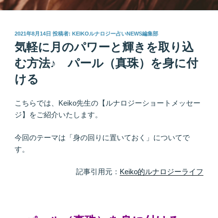
投
2021年8月14日
投稿者:
KEIKOルナロジー占いNEWS編集部
稿
気軽に月のパワーと輝きを取り込
日:
む方法♪ パール（真珠）を身に付
ける
こちらでは、Keiko先生の【ルナロジーショートメッセー
ジ】をご紹介いたします。
今回のテーマは「身の回りに置いておく」についてで
す。
記事引用元：
Keiko的ルナロジーライフ