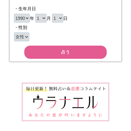
・生年月日
年
月
日
・性別
占う