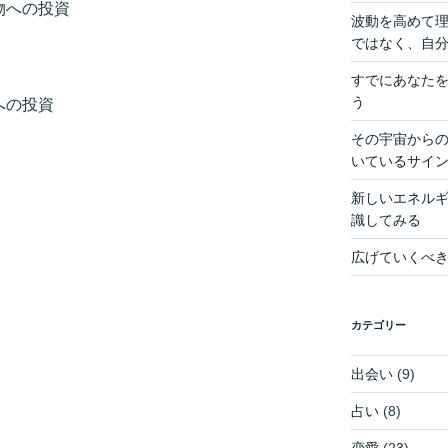
物への投資
波動を高めて
ではなく、自
すでにあなた
う
への投資
その宇宙からの
いているサイ
新しいエネル
識してみる
広げていくべ
カテゴリー
出会い
(9)
占い
(8)
恋愛
(23)