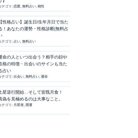
う】
カテゴリ:
恋愛
,
無料占い
,
相性
【性格占い】誕生日/生年月日で当た
る！あなたの運勢・性格診断|無料占
い
カテゴリ:
占い
,
無料占い
運命の人といつ出会う？相手の顔や
性格の特徴・出会いのサインも当た
る占い
カテゴリ:
出会い
,
無料占い
,
運命
土星逆行開始…そして皆既月食！
真偽を見極めるのは大事なこと。
カテゴリ:
月星座
,
開運