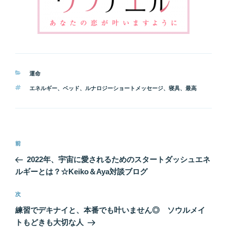
カ
運命
テ
タ
エネルギー
、
ベッド
、
ルナロジーショートメッセージ
、
寝具
、
最高
ゴ
グ
リ
ー
投
前
前
稿
の
2022年、宇宙に愛されるためのスタートダッシュエネ
ナ
投
ルギーとは？☆Keiko＆Aya対談ブログ
ビ
稿
ゲ
次
次
の
ー
練習でデキナイと、本番でも叶いません◎ ソウルメイ
投
シ
トもどきも大切な人