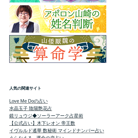
人気の関連サイト
Love Me Doの占い
水晶玉子 陰陽艶花占
鏡リュウジ◆ソーラーアーク占星術
【公式占い】木下レオン 帝王数
イヴルルド遙華 数秘術 マインドナンバー占い
うらなえる - 運命の恋占い -