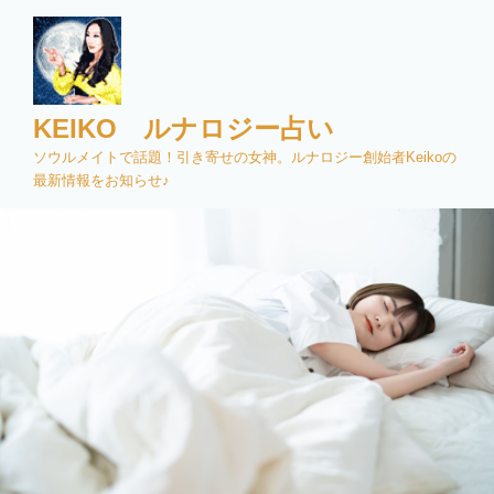
コ
ン
テ
ン
ツ
KEIKO ルナロジー占い
へ
ソウルメイトで話題！引き寄せの女神。ルナロジー創始者Keikoの
ス
最新情報をお知らせ♪
キ
ッ
プ