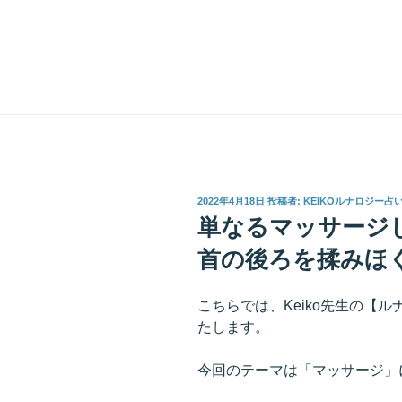
投
2022年4月18日
投稿者:
KEIKOルナロジー占
稿
単なるマッサージ
日:
首の後ろを揉みほ
こちらでは、Keiko先生の【
たします。
今回のテーマは「マッサージ」