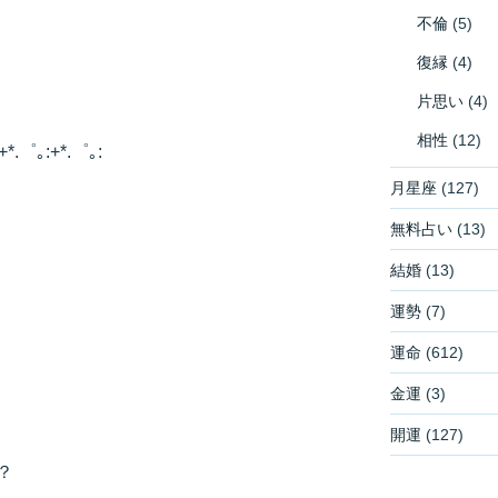
不倫
(5)
復縁
(4)
片思い
(4)
相性
(12)
+*.゜｡:+*.゜｡:
月星座
(127)
無料占い
(13)
結婚
(13)
運勢
(7)
運命
(612)
金運
(3)
開運
(127)
？