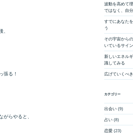
波動を高めて
ではなく、自
すでにあなた
う
後、
その宇宙からの
いているサイ
新しいエネル
識してみる
っ張る！
広げていくべ
カテゴリー
出会い
(9)
ながらやると、
占い
(8)
恋愛
(23)