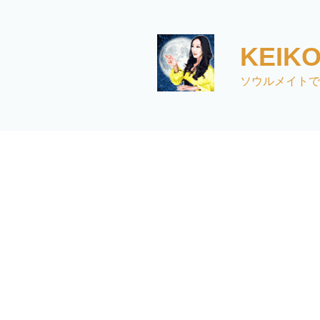
コ
ン
テ
KEI
ン
ツ
ソウルメイトで
へ
ス
キ
ッ
プ