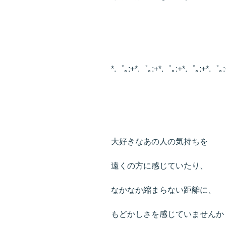
*.゜｡:+*.゜｡:+*.゜｡:+*.゜｡:+*.゜｡:
大好きなあの人の気持ちを
遠くの方に感じていたり、
なかなか縮まらない距離に、
もどかしさを感じていませんか