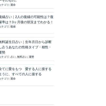
ーそのもの。
カテゴリ:
運命
復縁占い｜2人の復縁の可能性は？復
縁率は？3ヶ月後の状況までわかる！
カテゴリ:
復縁
無料誕生日占い｜生年月日から診断
し占うあなたの性格タイプ・相性・
運勢
カテゴリ:
占い
,
無料占い
,
運勢
全てに愛をもつ 愛する人に接する
ように、すべての人に接する
カテゴリ:
運命