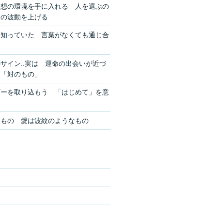
理想の環境を手に入れる 人を選ぶの
分の波動を上げる
を知っていた 言葉がなくても通じ合
サイン..実は 運命の出会いが近づ
ン「対のもの」
ギーを取り込もう 「はじめて」を意
きもの 愛は波紋のようなもの