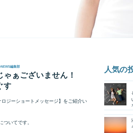
いNEWS編集部
人気の
じゃぁございません！
ぐす
ルナロジーショートメッセージ】をご紹介い
についてです。