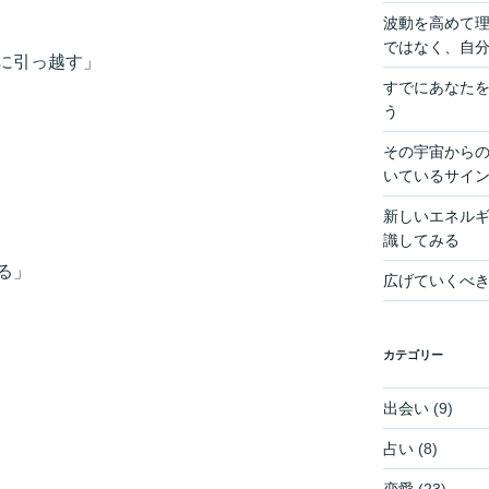
波動を高めて
ではなく、自
に引っ越す」
すでにあなた
う
その宇宙からの
いているサイ
新しいエネル
識してみる
る」
広げていくべ
カテゴリー
出会い
(9)
占い
(8)
恋愛
(23)