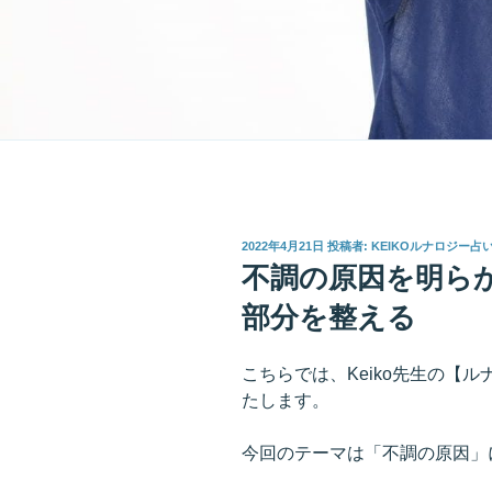
投
2022年4月21日
投稿者:
KEIKOルナロジー占
稿
不調の原因を明ら
日:
部分を整える
こちらでは、Keiko先生の【
たします。
今回のテーマは「不調の原因」