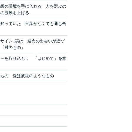
理想の環境を手に入れる 人を選ぶの
分の波動を上げる
を知っていた 言葉がなくても通じ合
サイン..実は 運命の出会いが近づ
ン「対のもの」
ギーを取り込もう 「はじめて」を意
きもの 愛は波紋のようなもの