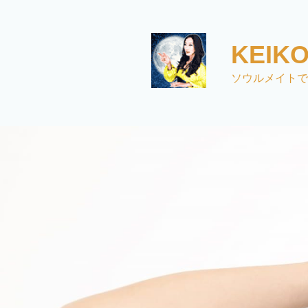
コ
ン
テ
KEI
ン
ツ
ソウルメイトで
へ
ス
キ
ッ
プ