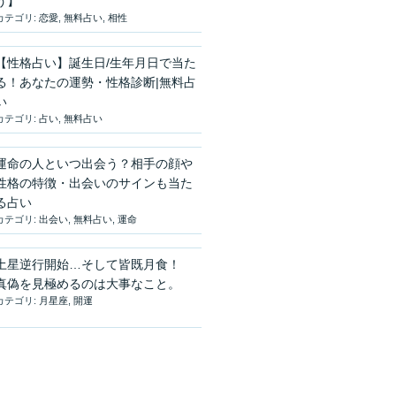
う】
カテゴリ:
恋愛
,
無料占い
,
相性
【性格占い】誕生日/生年月日で当た
る！あなたの運勢・性格診断|無料占
い
カテゴリ:
占い
,
無料占い
運命の人といつ出会う？相手の顔や
性格の特徴・出会いのサインも当た
る占い
カテゴリ:
出会い
,
無料占い
,
運命
土星逆行開始…そして皆既月食！
真偽を見極めるのは大事なこと。
カテゴリ:
月星座
,
開運