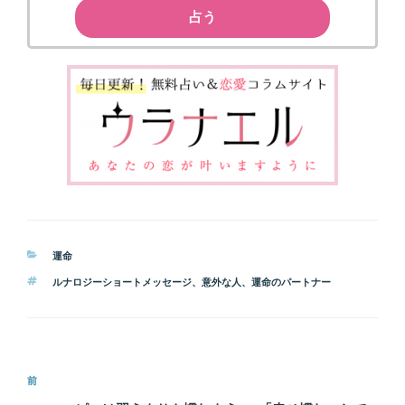
占う
カ
運命
テ
タ
ルナロジーショートメッセージ
、
意外な人
、
運命のパートナー
ゴ
グ
リ
ー
投
前
前
稿
の