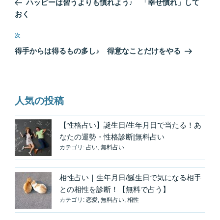
ハッピーは習うよりも慣れよう♪ 「幸せ慣れ」して
ナ
投
おく
ビ
稿
ゲ
次
次
の
ー
得手からは得るもの多し♪ 得意なことだけをやる
投
シ
稿
ョ
ン
人気の投稿
【性格占い】誕生日/生年月日で当たる！あ
なたの運勢・性格診断|無料占い
カテゴリ:
占い
,
無料占い
相性占い｜生年月日/誕生日で気になる相手
との相性を診断！【無料で占う】
カテゴリ:
恋愛
,
無料占い
,
相性