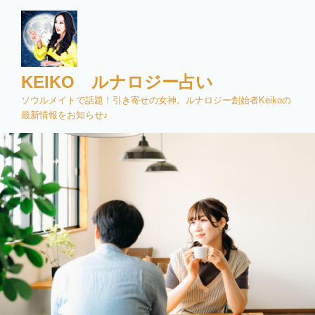
コ
ン
テ
ン
ツ
KEIKO ルナロジー占い
へ
ソウルメイトで話題！引き寄せの女神。ルナロジー創始者Keikoの
ス
最新情報をお知らせ♪
キ
ッ
プ