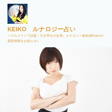
コ
ン
テ
ン
ツ
KEIKO ルナロジー占い
へ
ソウルメイトで話題！引き寄せの女神。ルナロジー創始者Keikoの
ス
最新情報をお知らせ♪
キ
ッ
プ