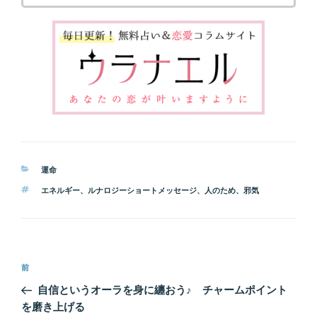
カ
運命
テ
タ
エネルギー
、
ルナロジーショートメッセージ
、
人のため
、
邪気
ゴ
グ
リ
ー
投
前
前
稿
の
自信というオーラを身に纏おう♪ チャームポイント
ナ
投
を磨き上げる