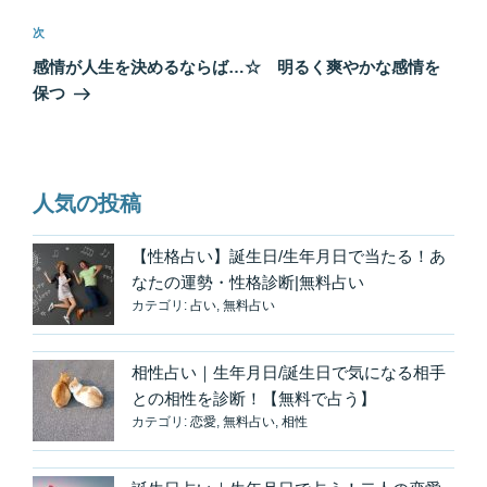
ビ
稿
ゲ
次
次
の
ー
感情が人生を決めるならば…☆ 明るく爽やかな感情を
投
シ
保つ
稿
ョ
ン
人気の投稿
【性格占い】誕生日/生年月日で当たる！あ
なたの運勢・性格診断|無料占い
カテゴリ:
占い
,
無料占い
相性占い｜生年月日/誕生日で気になる相手
との相性を診断！【無料で占う】
カテゴリ:
恋愛
,
無料占い
,
相性