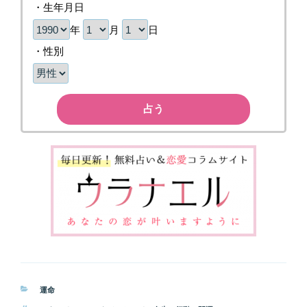
・生年月日
年
月
日
・性別
占う
カ
運命
テ