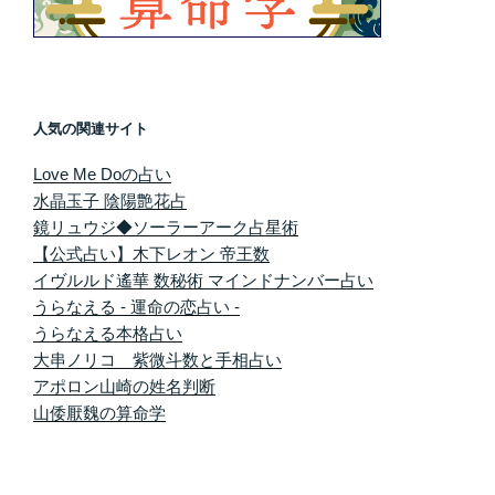
人気の関連サイト
Love Me Doの占い
水晶玉子 陰陽艶花占
鏡リュウジ◆ソーラーアーク占星術
【公式占い】木下レオン 帝王数
イヴルルド遙華 数秘術 マインドナンバー占い
うらなえる - 運命の恋占い -
うらなえる本格占い
大串ノリコ 紫微斗数と手相占い
アポロン山崎の姓名判断
山倭厭魏の算命学