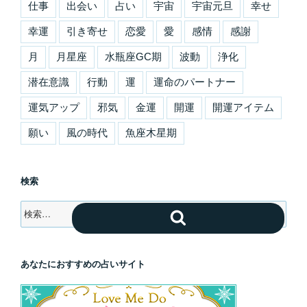
仕事
出会い
占い
宇宙
宇宙元旦
幸せ
幸運
引き寄せ
恋愛
愛
感情
感謝
月
月星座
水瓶座GC期
波動
浄化
潜在意識
行動
運
運命のパートナー
運気アップ
邪気
金運
開運
開運アイテム
願い
風の時代
魚座木星期
検索
検
検
索:
索
あなたにおすすめの占いサイト