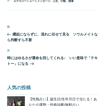
タ
ルナロジーショートメッセージ
、
人生
、
行動
、
開運
ゴ
グ
リ
ー
投
前
前
稿
の
躍起にならずに、流れに任せて見る ソウルメイトな
ナ
投
ら判断すら不要
ビ
稿
ゲ
次
次
の
ー
時にはゆるさが運命を回してくれる♪ いい意味で「テキ
投
シ
トー」になる
稿
ョ
ン
人気の投稿
【性格占い】誕生日/生年月日で当たる！あ
なたの運勢・性格診断|無料占い