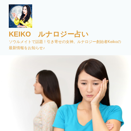
コ
ン
テ
ン
ツ
KEIKO ルナロジー占い
へ
ソウルメイトで話題！引き寄せの女神。ルナロジー創始者Keikoの
ス
最新情報をお知らせ♪
キ
ッ
プ