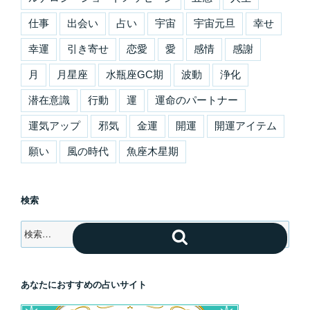
仕事
出会い
占い
宇宙
宇宙元旦
幸せ
幸運
引き寄せ
恋愛
愛
感情
感謝
月
月星座
水瓶座GC期
波動
浄化
潜在意識
行動
運
運命のパートナー
運気アップ
邪気
金運
開運
開運アイテム
願い
風の時代
魚座木星期
検索
検
検
索:
索
あなたにおすすめの占いサイト