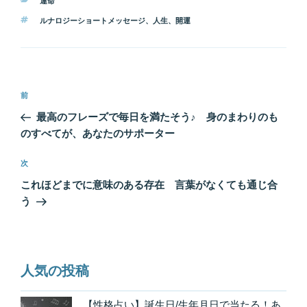
運命
テ
タ
ルナロジーショートメッセージ
、
人生
、
開運
ゴ
グ
リ
ー
投
前
前
稿
の
最高のフレーズで毎日を満たそう♪ 身のまわりのも
ナ
投
のすべてが、あなたのサポーター
ビ
稿
ゲ
次
次
の
ー
これほどまでに意味のある存在 言葉がなくても通じ合
投
シ
う
稿
ョ
ン
人気の投稿
【性格占い】誕生日/生年月日で当たる！あ