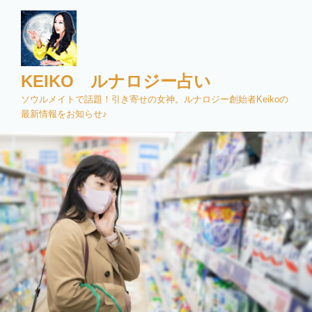
コ
ン
テ
ン
ツ
KEIKO ルナロジー占い
へ
ソウルメイトで話題！引き寄せの女神。ルナロジー創始者Keikoの
ス
最新情報をお知らせ♪
キ
ッ
プ