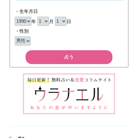
・生年月日
年
月
日
・性別
占う
カ