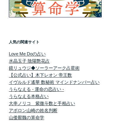
人気の関連サイト
Love Me Doの占い
水晶玉子 陰陽艶花占
鏡リュウジ◆ソーラーアーク占星術
【公式占い】木下レオン 帝王数
イヴルルド遙華 数秘術 マインドナンバー占い
うらなえる - 運命の恋占い -
うらなえる本格占い
大串ノリコ 紫微斗数と手相占い
アポロン山崎の姓名判断
山倭厭魏の算命学