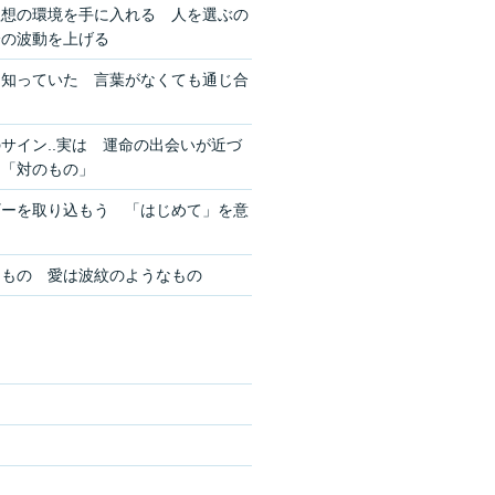
理想の環境を手に入れる 人を選ぶの
分の波動を上げる
を知っていた 言葉がなくても通じ合
サイン..実は 運命の出会いが近づ
ン「対のもの」
ギーを取り込もう 「はじめて」を意
きもの 愛は波紋のようなもの