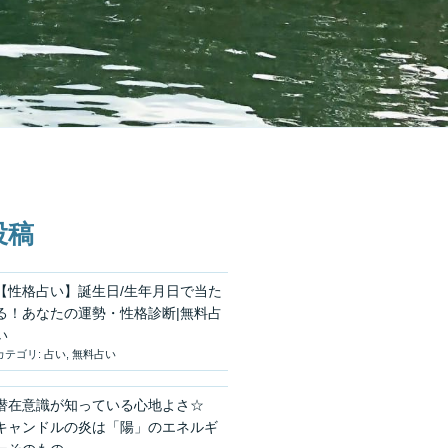
投稿
【性格占い】誕生日/生年月日で当た
る！あなたの運勢・性格診断|無料占
い
カテゴリ:
占い
,
無料占い
潜在意識が知っている心地よさ☆
キャンドルの炎は「陽」のエネルギ