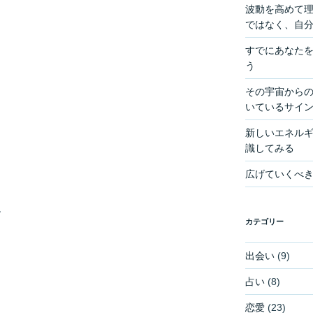
波動を高めて
ではなく、自
すでにあなた
う
その宇宙からの
いているサイ
新しいエネル
識してみる
広げていくべ
、
カテゴリー
出会い
(9)
占い
(8)
恋愛
(23)