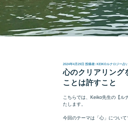
投
2024年4月29日
投稿者:
KEIKOルナロジー占
稿
心のクリアリング
日:
ことは許すこと
こちらでは、Keiko先生の【
たします。
今回のテーマは「心」について