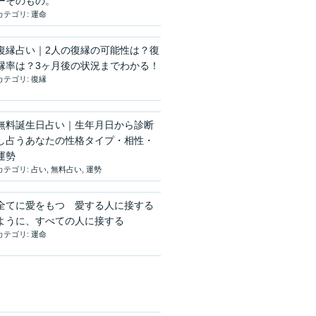
ーそのもの。
カテゴリ:
運命
復縁占い｜2人の復縁の可能性は？復
縁率は？3ヶ月後の状況までわかる！
カテゴリ:
復縁
無料誕生日占い｜生年月日から診断
し占うあなたの性格タイプ・相性・
運勢
カテゴリ:
占い
,
無料占い
,
運勢
全てに愛をもつ 愛する人に接する
ように、すべての人に接する
カテゴリ:
運命