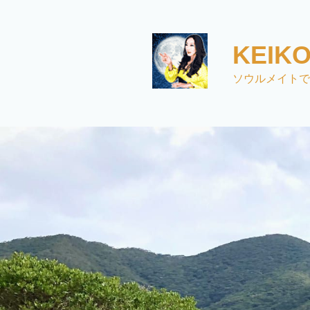
コ
ン
テ
KEI
ン
ツ
ソウルメイトで
へ
ス
キ
ッ
プ