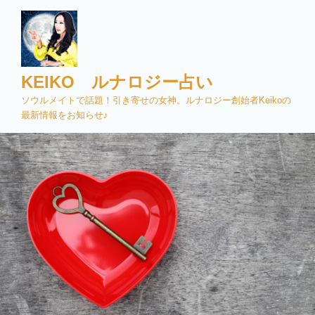
コ
ン
テ
ン
ツ
KEIKO ルナロジー占い
へ
ソウルメイトで話題！引き寄せの女神。ルナロジー創始者Keikoの
ス
最新情報をお知らせ♪
キ
ッ
プ