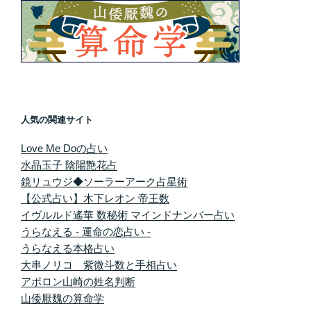
人気の関連サイト
Love Me Doの占い
水晶玉子 陰陽艶花占
鏡リュウジ◆ソーラーアーク占星術
【公式占い】木下レオン 帝王数
イヴルルド遙華 数秘術 マインドナンバー占い
うらなえる - 運命の恋占い -
うらなえる本格占い
大串ノリコ 紫微斗数と手相占い
アポロン山崎の姓名判断
山倭厭魏の算命学