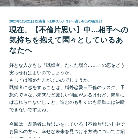
投
2020年12月21日
投稿者:
KEIKOルナロジー占いNEWS編集部
稿
現在、【不倫片思い】中…相手への
日:
気持ちを抱えて悶々としているあ
なたへ
好きな人がもし「既婚者」だった場合……この恋をどう
実らせればよいのでしょうか。
もしくは諦めた方がよいのでしょうか。
既婚者に恋をすることは、婚外恋愛＝不倫のリスク、予
想のできない未来など厳しい側面があるけれど、簡単に
は忘れられないし…と、進むのも引くのも簡単には決断
できないですよね。
今回は、既婚者に片思いをしている【不倫片思い】中で
お悩みの方へ、幸せな未来を見つける方法についてご紹