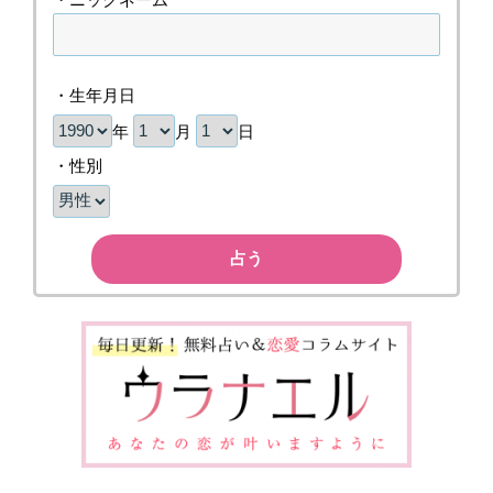
・生年月日
年
月
日
・性別
占う