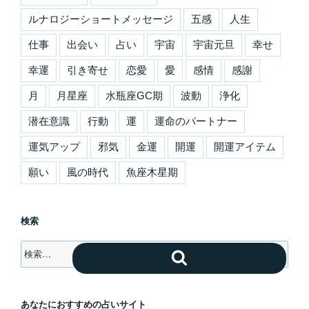
ルナロジーショートメッセージ
五感
人生
仕事
出会い
占い
宇宙
宇宙元旦
幸せ
幸運
引き寄せ
恋愛
愛
感情
感謝
月
月星座
水瓶座GC期
波動
浄化
潜在意識
行動
運
運命のパートナー
運気アップ
邪気
金運
開運
開運アイテム
願い
風の時代
魚座木星期
検索
検
検
索:
索
あなたにおすすめの占いサイト