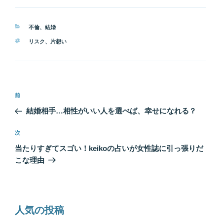
カ
不倫
、
結婚
テ
タ
リスク
、
片想い
ゴ
グ
リ
ー
投
前
前
稿
の
結婚相手…相性がいい人を選べば、幸せになれる？
ナ
投
ビ
稿
次
次
ゲ
の
当たりすぎてスゴい！keikoの占いが女性誌に引っ張りだ
投
ー
こな理由
稿
シ
ョ
ン
人気の投稿