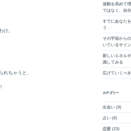
波動を高めて
ではなく、自
すでにあなた
う
わけ。
その宇宙からの
いているサイ
新しいエネル
識してみる
られちゃうと、
広げていくべ
！
カテゴリー
出会い
(9)
占い
(8)
恋愛
(23)