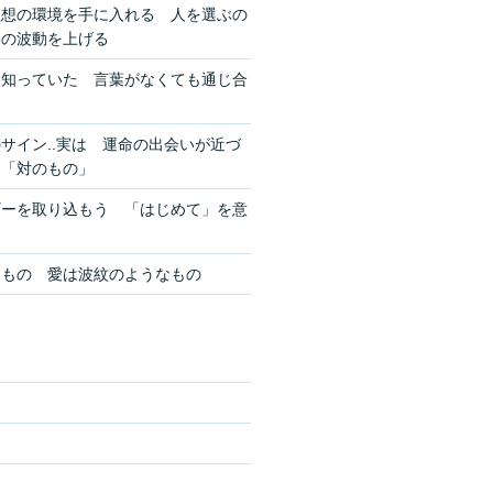
理想の環境を手に入れる 人を選ぶの
分の波動を上げる
を知っていた 言葉がなくても通じ合
サイン..実は 運命の出会いが近づ
ン「対のもの」
ギーを取り込もう 「はじめて」を意
きもの 愛は波紋のようなもの