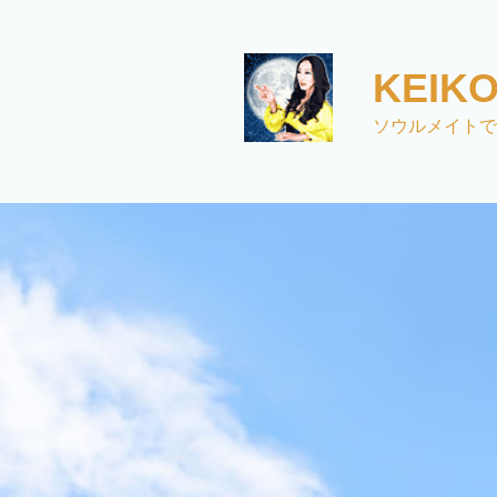
コ
ン
テ
KEI
ン
ツ
ソウルメイトで
へ
ス
キ
ッ
プ