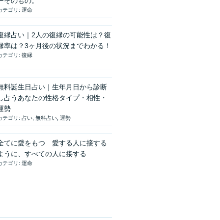
ーそのもの。
カテゴリ:
運命
復縁占い｜2人の復縁の可能性は？復
縁率は？3ヶ月後の状況までわかる！
カテゴリ:
復縁
無料誕生日占い｜生年月日から診断
し占うあなたの性格タイプ・相性・
運勢
カテゴリ:
占い
,
無料占い
,
運勢
全てに愛をもつ 愛する人に接する
ように、すべての人に接する
カテゴリ:
運命