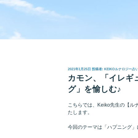
投
2021年1月25日
投稿者:
KEIKOルナロジー占
稿
カモン、「イレギ
日:
グ」を愉しむ♪
こちらでは、Keiko先生の【
たします。
今回のテーマは「ハプニング」