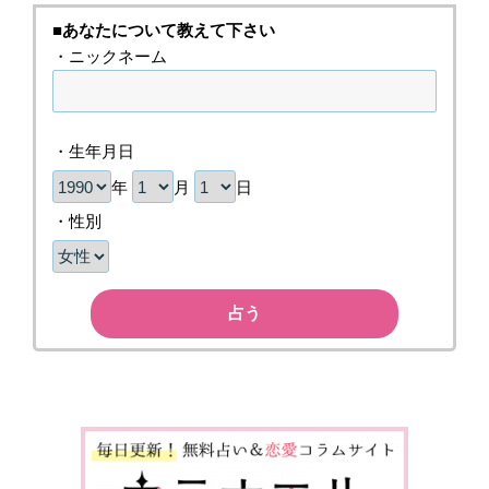
■あなたについて教えて下さい
・ニックネーム
・生年月日
年
月
日
・性別
占う