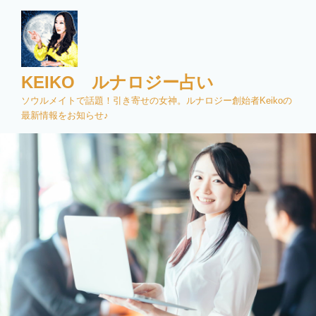
コ
ン
テ
ン
ツ
KEIKO ルナロジー占い
へ
ソウルメイトで話題！引き寄せの女神。ルナロジー創始者Keikoの
ス
最新情報をお知らせ♪
キ
ッ
プ