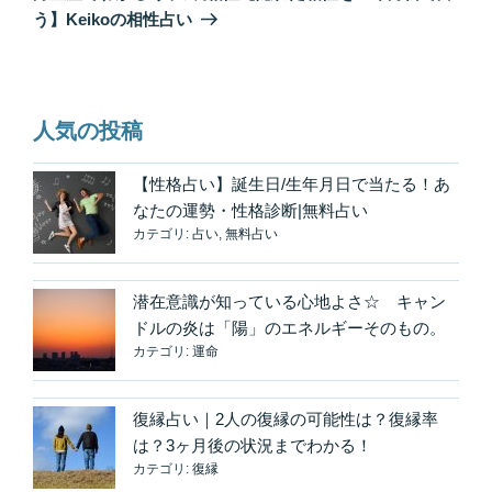
投
シ
う】Keikoの相性占い
稿
ョ
ン
人気の投稿
【性格占い】誕生日/生年月日で当たる！あ
なたの運勢・性格診断|無料占い
カテゴリ:
占い
,
無料占い
潜在意識が知っている心地よさ☆ キャン
ドルの炎は「陽」のエネルギーそのもの。
カテゴリ:
運命
復縁占い｜2人の復縁の可能性は？復縁率
は？3ヶ月後の状況までわかる！
カテゴリ:
復縁