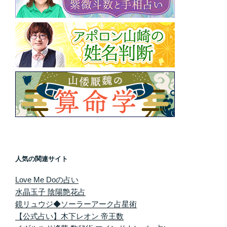
人気の関連サイト
Love Me Doの占い
水晶玉子 陰陽艶花占
鏡リュウジ◆ソーラーアーク占星術
【公式占い】木下レオン 帝王数