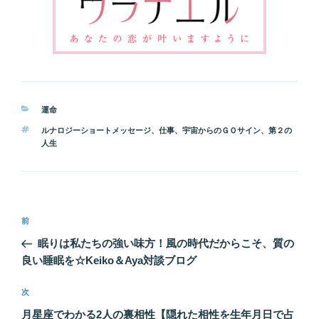
カ
運命
テ
タ
ルナロジーショートメッセージ
、
仕事
、
宇宙からのＧＯサイン
、
第２の
ゴ
グ
人生
リ
ー
投
前
前
稿
の
眠りは私たちの強い味方！風の時代だからこそ、質の
ナ
投
良い睡眠を☆Keiko＆Aya対談ブログ
ビ
稿
ゲ
次
次
の
ー
月星座でわかる2人の裏相性【隠れた相性を生年月日で占