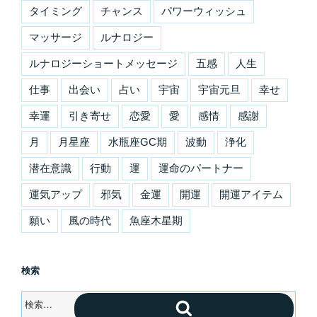
タイミング
チャンス
パワーウィッシュ
マッサージ
ルナロジー
ルナロジーショートメッセージ
五感
人生
仕事
出会い
占い
宇宙
宇宙元旦
幸せ
幸運
引き寄せ
恋愛
愛
感情
感謝
月
月星座
水瓶座GC期
波動
浄化
潜在意識
行動
運
運命のパートナー
運気アップ
邪気
金運
開運
開運アイテム
願い
風の時代
魚座木星期
検索
検
検
索: