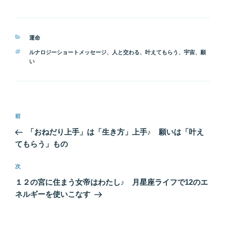
カ
運命
テ
タ
ルナロジーショートメッセージ
、
人と交わる
、
叶えてもらう
、
宇宙
、
願
ゴ
グ
い
リ
ー
投
前
前
稿
の
「おねだり上手」は「生き方」上手♪ 願いは「叶え
ナ
投
てもらう」もの
ビ
稿
ゲ
次
次
の
ー
１２の宮に住まう女帝はわたし♪ 月星座ライフで12のエ
投
シ
ネルギーを使いこなす
稿
ョ
ン