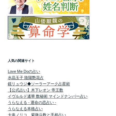
人気の関連サイト
Love Me Doの占い
水晶玉子 陰陽艶花占
鏡リュウジ◆ソーラーアーク占星術
【公式占い】木下レオン 帝王数
イヴルルド遙華 数秘術 マインドナンバー占い
うらなえる - 運命の恋占い -
うらなえる本格占い
大串ノリコ 紫微斗数と手相占い