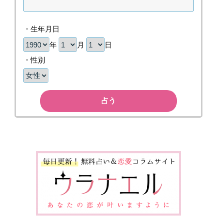
・生年月日
年
月
日
・性別
占う