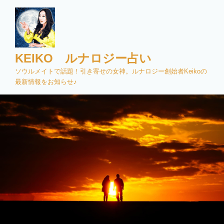
コ
ン
テ
ン
ツ
KEIKO ルナロジー占い
へ
ソウルメイトで話題！引き寄せの女神。ルナロジー創始者Keikoの
ス
最新情報をお知らせ♪
キ
ッ
プ