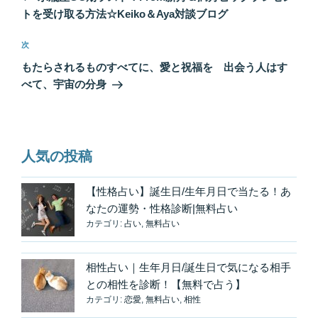
ナ
投
トを受け取る方法☆Keiko＆Aya対談ブログ
ビ
稿
ゲ
次
次
の
ー
もたらされるものすべてに、愛と祝福を 出会う人はす
投
シ
べて、宇宙の分身
稿
ョ
ン
人気の投稿
【性格占い】誕生日/生年月日で当たる！あ
なたの運勢・性格診断|無料占い
カテゴリ:
占い
,
無料占い
相性占い｜生年月日/誕生日で気になる相手
との相性を診断！【無料で占う】
カテゴリ:
恋愛
,
無料占い
,
相性