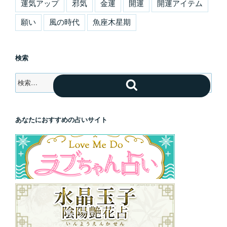
運気アップ
邪気
金運
開運
開運アイテム
願い
風の時代
魚座木星期
検索
検
検
索:
索
あなたにおすすめの占いサイト