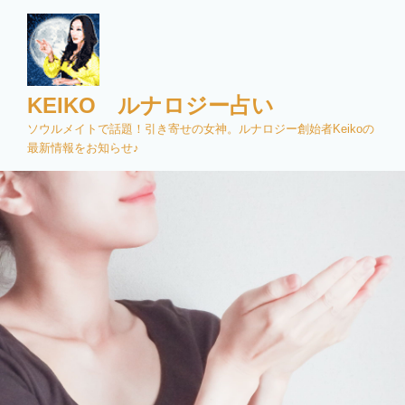
コ
ン
テ
ン
ツ
KEIKO ルナロジー占い
へ
ソウルメイトで話題！引き寄せの女神。ルナロジー創始者Keikoの
ス
最新情報をお知らせ♪
キ
ッ
プ