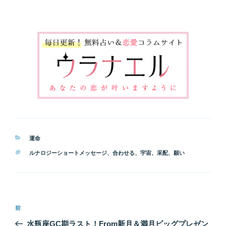
カ
運命
テ
タ
ルナロジーショートメッセージ
、
合わせる
、
宇宙
、
采配
、
願い
ゴ
グ
リ
ー
投
前
前
稿
の
水瓶座GC期ラスト！From新月＆満月ビッグプレゼン