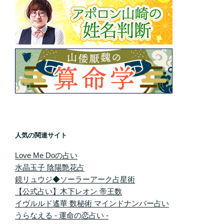
人気の関連サイト
Love Me Doの占い
水晶玉子 陰陽艶花占
鏡リュウジ◆ソーラーアーク占星術
【公式占い】木下レオン 帝王数
イヴルルド遙華 数秘術 マインドナンバー占い
うらなえる - 運命の恋占い -