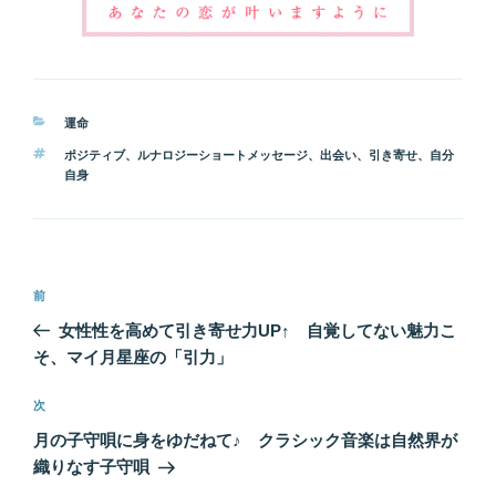
カ
運命
テ
タ
ポジティブ
、
ルナロジーショートメッセージ
、
出会い
、
引き寄せ
、
自分
ゴ
グ
自身
リ
ー
投
前
前
稿
の
女性性を高めて引き寄せ力UP↑ 自覚してない魅力こ
ナ
投
そ、マイ月星座の「引力」
ビ
稿
ゲ
次
次
の
ー
月の子守唄に身をゆだねて♪ クラシック音楽は自然界が
投
シ
織りなす子守唄
稿