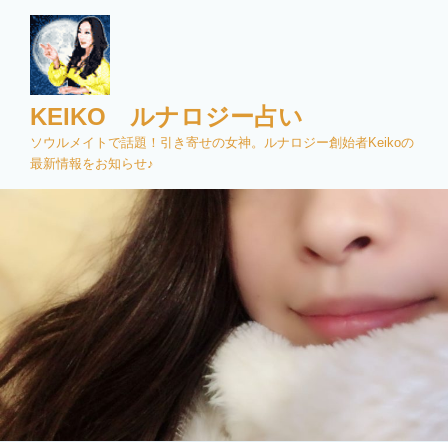
コ
ン
テ
ン
ツ
KEIKO ルナロジー占い
へ
ソウルメイトで話題！引き寄せの女神。ルナロジー創始者Keikoの
ス
最新情報をお知らせ♪
キ
ッ
プ