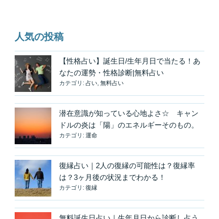
ョ
ン
人気の投稿
【性格占い】誕生日/生年月日で当たる！あ
なたの運勢・性格診断|無料占い
カテゴリ:
占い
,
無料占い
潜在意識が知っている心地よさ☆ キャン
ドルの炎は「陽」のエネルギーそのもの。
カテゴリ:
運命
復縁占い｜2人の復縁の可能性は？復縁率
は？3ヶ月後の状況までわかる！
カテゴリ:
復縁
無料誕生日占い｜生年月日から診断し占う