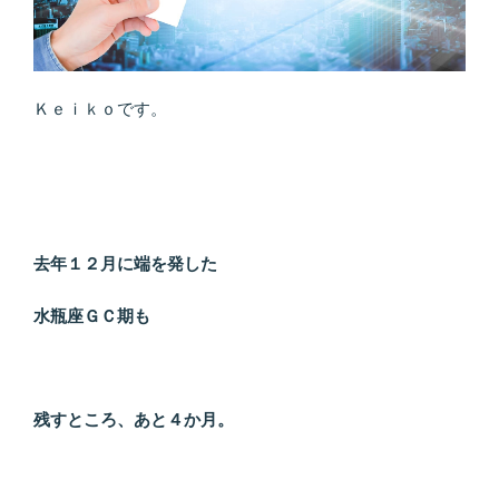
ー
ウ
ィ
ッ
Ｋｅｉｋｏです。
シ
ュ
で
思
い
通
去年１２月に端を発した
り
に
水瓶座ＧＣ期も
人
生
を
残すところ、あと４か月。
「ク
リ
エ