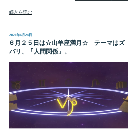
“今
続きを読む
夜
は
山
投
2021年6月24日
稿
羊
６月２５日は☆山羊座満月☆ テーマはズ
日:
座
バリ、「人間関係」。
満
月
～
「増
加
の
法
則」
使
い
ど
き！