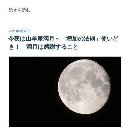
“７
続きを読む
月
１
０
投
2021年6月26日
稿
日
今夜は山羊座満月～「増加の法則」使いど
日:
は
き！ 満月は感謝すること
☆
蟹
座
新
月
☆
家
族
と
何
か
新