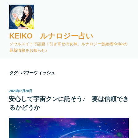
コ
ン
テ
ン
ツ
KEIKO ルナロジー占い
へ
ソウルメイトで話題！引き寄せの女神。ルナロジー創始者Keikoの
ス
最新情報をお知らせ♪
キ
ッ
プ
タグ:
パワーウィッシュ
投
2023年7月20日
稿
安心して宇宙クンに託そう♪ 要は信頼でき
日:
るかどうか