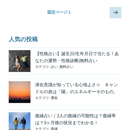
と
「ご
投
次
固定ページ
1
縁
の
稿
が
ペ
の
あ
ー
ペ
る
ジ
人気の投稿
か
ー
ど
ジ
【性格占い】誕生日/生年月日で当たる！あ
う
送
なたの運勢・性格診断|無料占い
か」
り
カテゴリ:
占い
,
無料占い
を
確
か
潜在意識が知っている心地よさ☆ キャン
め
ドルの炎は「陽」のエネルギーそのもの。
る
カテゴリ:
運命
方
法
復縁占い｜2人の復縁の可能性は？復縁率
水
は？3ヶ月後の状況までわかる！
星
カテゴリ:
復縁