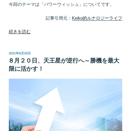
う
今回のテーマは「パワーウィッシュ」についてです。
か”
の
記事引用元：
Keiko的ルナロジーライフ
“最
続きを読む
高
の
シ
投
2021年8月20日
稿
ナ
８月２０日、天王星が逆行へ～勝機を最大
日:
リ
限に活かす！
オ
作
家
に
な
ろ
う！
パ
ワ