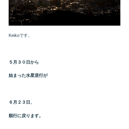
ー
マ
は
ズ
バ
Keikoです。
リ、
「人
間
関
５月３０日から
係」。”
の
始まった水星逆行が
６月２３日、
順行に戻ります。