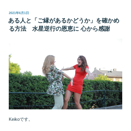
２
３
投
2021年6月1日
稿
日
ある人と「ご縁があるかどうか」を確かめ
日:
の
る方法 水星逆行の恩恵に 心から感謝
朝、
水
星
逆
行
終
了
～
そ
の
賢
い
使
Keikoです。
い