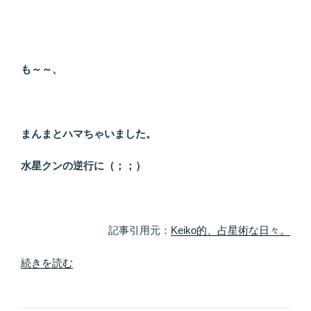
方
「人
と
人
と
も～～、
の
つ
な
まんまとハマちゃいました。
が
り」”
水星クンの逆行に（；；）
の
記事引用元：
Keiko的、占星術な日々。
“あ
続きを読む
る
人