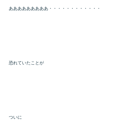
月
は
あああああああああ・・・・・・・・・・・・
地
球
の
エ
ー
ジ
ェ
恐れていたことが
ン
ト”
の
ついに