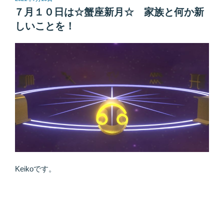
稿
備
ィ
７月１０日は☆蟹座新月☆ 家族と何か新
日:
と
ッ
しいことを！
は？
シ
☆Keiko
ュ
＆
は
Aya
宇
対
宙
談
へ
ブ
の
ロ
最
グ”
強
の
ア
ピ
ー
Keikoです。
ル
文
書
♪