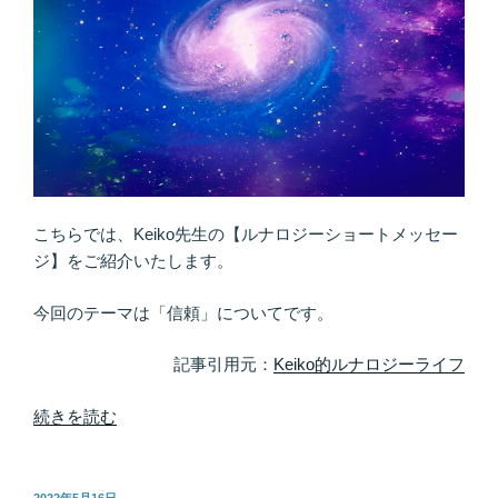
こちらでは、Keiko先生の【ルナロジーショートメッセー
ジ】をご紹介いたします。
今回のテーマは「信頼」についてです。
記事引用元：
Keiko的ルナロジーライフ
“安
続きを読む
心
し
て
投