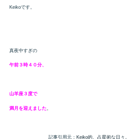
し
Keikoです。
い
こ
と
を！”
の
真夜中すぎの
午前３時４０分、
山羊座３度で
満月を迎えました
。
記事引用元：
Keiko的、占星術な日々。