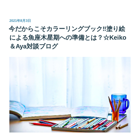
月
２
０
投
2021年8月3日
稿
日、
今だからこそカラーリングブック‼︎塗り絵
日:
天
による魚座木星期への準備とは？☆Keiko
王
＆Aya対談ブログ
星
が
逆
行
へ
～
勝
機
を
最
大
限
に