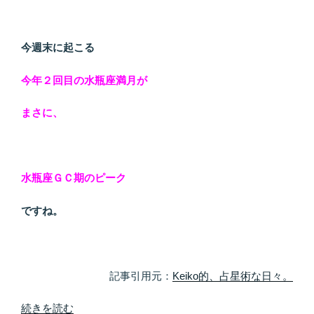
イ
ト」”
の
今週末に起こる
今年２回目の水瓶座満月が
まさに、
水瓶座ＧＣ期のピーク
ですね。
記事引用元：
Keiko的、占星術な日々。
“８
続きを読む