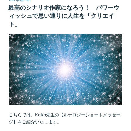
2022年5月16日
稿
宇
最高のシナリオ作家になろう！ パワーウ
日:
宙
ィッシュで思い通りに人生を「クリエイ
ク
ト」
ン
に
託
そ
う
♪
要
は
信
頼
で
き
る
こちらでは、Keiko先生の【ルナロジーショートメッセー
か
ジ】をご紹介いたします。
ど