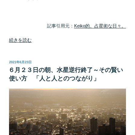
記事引用元：
Keiko的、占星術な日々。
“６
続きを読む
月
２
５
投
2021年6月23日
稿
日
６月２３日の朝、水星逆行終了～その賢い
日:
は
使い方 「人と人とのつながり」
☆
山
羊
座
満
月
☆
テ