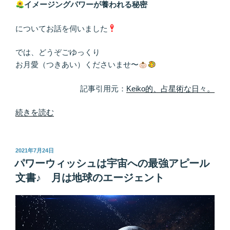
イメージングパワーが養われる秘密
についてお話を伺いました
では、どうぞごゆっくり
お月愛（つきあい）くださいませ〜
記事引用元：
Keiko的、占星術な日々。
“今
続きを読む
だ
か
ら
投
2021年7月24日
稿
こ
パワーウィッシュは宇宙への最強アピール
日:
そ
文書♪ 月は地球のエージェント
カ
ラ
ー
リ