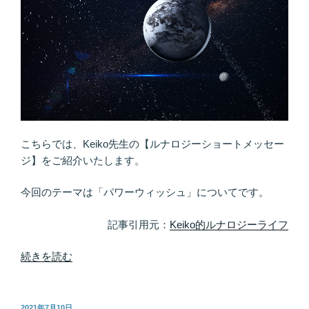
ン
グ
ブ
ッ
ク‼︎
塗
り
絵
に
こちらでは、Keiko先生の【ルナロジーショートメッセー
よ
ジ】をご紹介いたします。
る
魚
今回のテーマは「パワーウィッシュ」についてです。
座
木
記事引用元：
Keiko的ルナロジーライフ
星
期
“パ
続きを読む
へ
ワ
の
ー
準
ウ
投
2021年7月10日