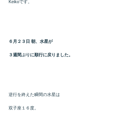
Keikoです。
満
月
は
感
謝
す
６月２３日 朝、水星が
る
こ
３週間ぶりに順行に戻りました。
と”
の
逆行を終えた瞬間の水星は
双子座１６度。