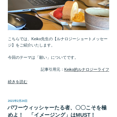
は
理
由
が
あ
る！
こちらでは、Keiko先生の【ルナロジーショートメッセー
叶
ジ】をご紹介いたします。
っ
た
今回のテーマは「願い」についてです。
ら
感
記事引用元：
Keiko的ルナロジーライフ
謝
と
“「ま、
続きを読む
愛
い
を
っ
世
か」
投
2021年2月24日
稿
に
の
パワーウィッシャーたる者、〇〇こそを極
日:
還
魔
めよ！ 「イメージング」はMUST！