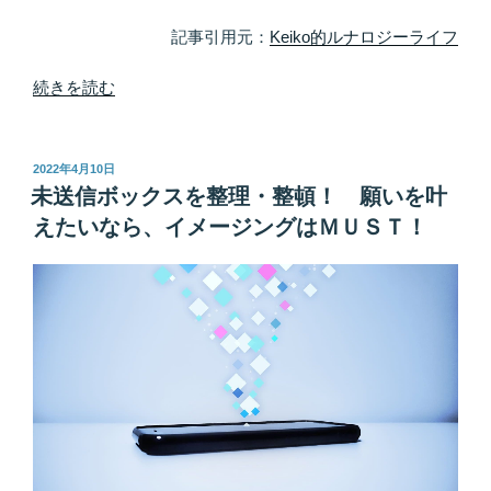
流
れ
記事引用元：
Keiko的ルナロジーライフ
が
変
“心
続きを読む
わ
の
る”
窓
の
を
投
2022年4月10日
稿
全
未送信ボックスを整理・整頓！ 願いを叶
日:
開
えたいなら、イメージングはＭＵＳＴ！
に。
苦
手
な
人
が
少
な
い
ほ