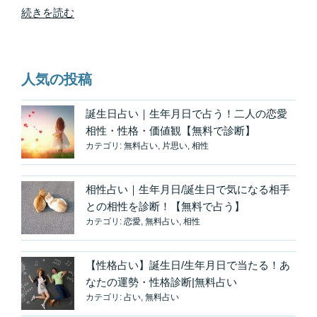
“パ
続きを読む
ワ
ー
ウ
人気の投稿
ィ
ッ
シ
誕生日占い｜生年月日で占う！二人の恋愛
ャ
相性・性格・価値観【無料で診断】
カテゴリ:
無料占い
,
片思い
,
相性
ー
た
る
相性占い｜生年月日/誕生日で気になる相手
者、
との相性を診断！【無料で占う】
〇
カテゴリ:
恋愛
,
無料占い
,
相性
〇
こ
【性格占い】誕生日/生年月日で当たる！あ
そ
なたの運勢・性格診断|無料占い
を
カテゴリ:
占い
,
無料占い
極