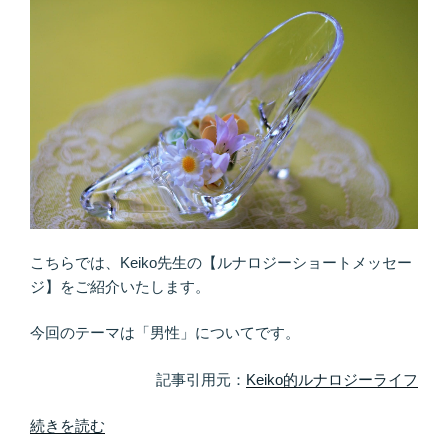
き
方」
上
手
♪
願
い
は
「叶
え
て
こちらでは、Keiko先生の【ルナロジーショートメッセー
も
ジ】をご紹介いたします。
ら
う」
今回のテーマは「男性」についてです。
も
の”
記事引用元：
Keiko的ルナロジーライフ
の
“キ
続きを読む