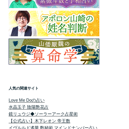
人気の関連サイト
Love Me Doの占い
水晶玉子 陰陽艶花占
鏡リュウジ◆ソーラーアーク占星術
【公式占い】木下レオン 帝王数
イヴルルド遙華 数秘術 マインドナンバー占い