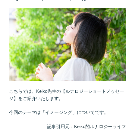
元…
法
の
を
サ
使
イ
お
ク
う
ル
♪
を
が
日
ん
常
ば
化
り
す
す
る”
ぎ
の
る
こちらでは、Keiko先生の【ルナロジーショートメッセー
と
ジ】をご紹介いたします。
叶
わ
今回のテーマは「イメージング」についてです。
な
い”
記事引用元：
Keiko的ルナロジーライフ
の