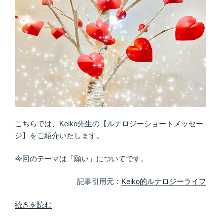
整
頓！
願
い
を
叶
え
た
い
な
こちらでは、Keiko先生の【ルナロジーショートメッセー
ら、
ジ】をご紹介いたします。
イ
メ
今回のテーマは「願い」についてです。
ー
ジ
記事引用元：
Keiko的ルナロジーライフ
ン
グ
“リ
続きを読む
は
ア