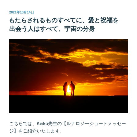
Ｍ
ル
Ｕ
な
投
2021年10月14日
Ｓ
稿
「臨
もたらされるものすべてに、愛と祝福を
日:
Ｔ！”
場
出会う人はすべて、宇宙の分身
の
感」
こ
そ
を
先
取
り
す
る
た
め
に
―！
こちらでは、Keiko先生の【ルナロジーショートメッセー
宇
ジ】をご紹介いたします。
宙