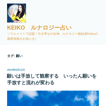
コ
ン
テ
ン
ツ
KEIKO ルナロジー占い
へ
ソウルメイトで話題！引き寄せの女神。ルナロジー創始者Keikoの
ス
最新情報をお知らせ♪
キ
ッ
プ
タグ:
願い
投
2023年8月21日
稿
願いは手放して観察する いったん願いを
日:
手放すと流れが変わる