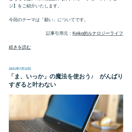
に
ジ】をご紹介いたします。
優
先
今回のテーマは「願い」についてです。
的
に
記事引用元：
Keiko的ルナロジーライフ
順
番
“あ
続きを読む
を
の
譲
子
る”
が
投
2021年7月12日
の
稿
エ
「ま、いっか」の魔法を使おう♪ がんばり
日:
コ
すぎると叶わない
ヒ
イ
キ
さ
れ
る
に