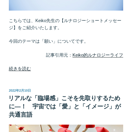
ど、
願
い
こちらでは、Keiko先生の【ルナロジーショートメッセー
は
ジ】をご紹介いたします。
か
な
今回のテーマは「願い」についてです。
う。”
の
記事引用元：
Keiko的ルナロジーライフ
“未
続きを読む
送
信
ボ
投
2022年2月10日
稿
ッ
リアルな「臨場感」こそを先取りするため
日:
ク
に―！ 宇宙では「愛」と「イメージ」が
ス
共通言語
を
整
理・