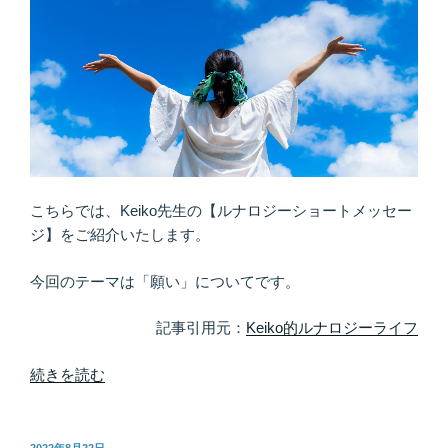
こちらでは、Keiko先生の【ルナロジーショートメッセー
ジ】をご紹介いたします。
今回のテーマは「願い」についてです。
記事引用元：
Keiko的ルナロジーライフ
“願
続きを読む
い
は
手
投