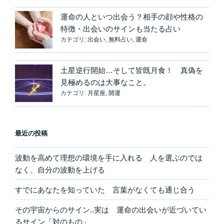
め
よ！
運命の人といつ出会う？相手の顔や性格の
「イ
特徴・出会いのサインも当たる占い
メ
カテゴリ:
出会い
,
無料占い
,
運命
ー
ジ
土星逆行開始…そして皆既月食！ 真偽を
ン
見極めるのは大事なこと。
グ」
カテゴリ:
月星座
,
開運
は
MUST！”
の
最近の投稿
波動を高めて理想の環境を手に入れる 人を選ぶのでは
なく、自分の波動を上げる
すでにあなたを知っていた 言葉がなくても通じ合う
その宇宙からのサイン..実は 運命の出会いが近づいてい
るサイン「対のもの」