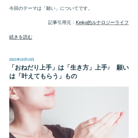
で
今回のテーマは「願い」についてです。
は
「愛」
記事引用元：
Keiko的ルナロジーライフ
と
「イ
“も
続きを読む
メ
た
ー
ら
ジ」
さ
投
2021年10月13日
稿
が
れ
「おねだり上手」は「生き方」上手♪ 願い
日:
共
る
は「叶えてもらう」もの
通
も
言
の
語”
す
の
べ
て
に、
愛
と