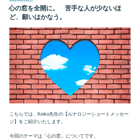
2022年8月22日
稿
放
心の窓を全開に。 苦手な人が少ないほ
日:
し
ど、願いはかなう。
て
観
察
す
る
い
っ
た
ん
願
い
を
手
こちらでは、Keiko先生の【ルナロジーショートメッセー
放
ジ】をご紹介いたします。
す
と
今回のテーマは「心の窓」についてです。