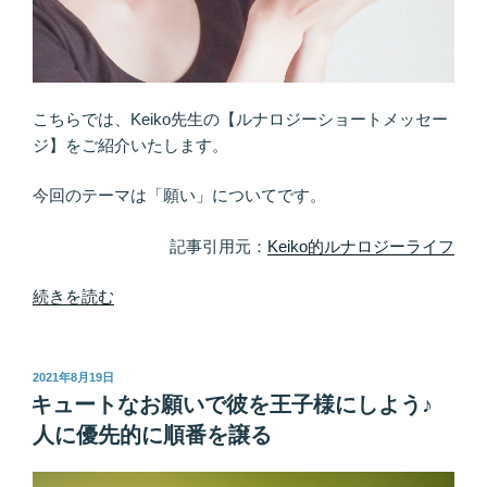
祝
福
を
出
会
こちらでは、Keiko先生の【ルナロジーショートメッセー
う
ジ】をご紹介いたします。
人
は
今回のテーマは「願い」についてです。
す
べ
記事引用元：
Keiko的ルナロジーライフ
て、
宇
“「お
続きを読む
宙
ね
の
だ
分
り
投
2021年8月19日
稿
身”
上
キュートなお願いで彼を王子様にしよう♪
日:
の
手」
人に優先的に順番を譲る
は
「生