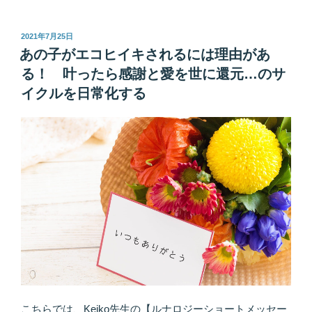
ュ
ー
ト
投
2021年7月25日
稿
な
あの子がエコヒイキされるには理由があ
日:
お
る！ 叶ったら感謝と愛を世に還元…のサ
願
イクルを日常化する
い
で
彼
を
王
子
様
に
し
よ
う
♪
人
こちらでは、Keiko先生の【ルナロジーショートメッセー