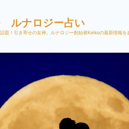
KO ルナロジー占い
話題！引き寄せの女神。ルナロジー創始者Keikoの最新情報を