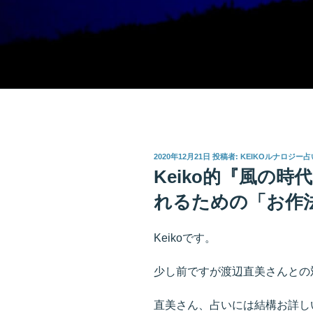
投
2020年12月21日
投稿者:
KEIKOルナロジー占
稿
Keiko的『風の
日:
れるための「お作
Keikoです。
少し前ですが渡辺直美さんとの
直美さん、占いには結構お詳し