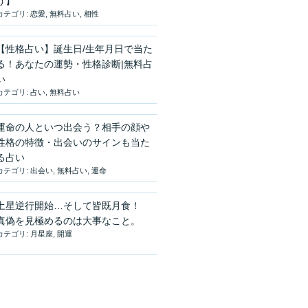
う】
カテゴリ:
恋愛
,
無料占い
,
相性
【性格占い】誕生日/生年月日で当た
る！あなたの運勢・性格診断|無料占
い
カテゴリ:
占い
,
無料占い
運命の人といつ出会う？相手の顔や
性格の特徴・出会いのサインも当た
る占い
カテゴリ:
出会い
,
無料占い
,
運命
土星逆行開始…そして皆既月食！
真偽を見極めるのは大事なこと。
カテゴリ:
月星座
,
開運