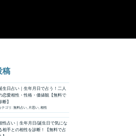
投稿
誕生日占い｜生年月日で占う！二人
の恋愛相性・性格・価値観【無料で
診断】
カテゴリ:
無料占い
,
片思い
,
相性
相性占い｜生年月日/誕生日で気にな
る相手との相性を診断！【無料で占