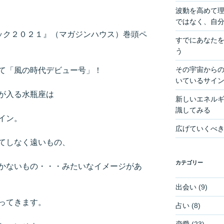
波動を高めて
ではなく、自
ワーブック２０２１』（マガジンハウス）巻頭ペ
すでにあなた
う
その宇宙からの
て「風の時代デビュー号」！
いているサイ
が入る水瓶座は
新しいエネル
識してみる
イン。
広げていくべ
てしなく遠いもの、
カテゴリー
かないもの・・・みたいなイメージがあ
出会い
(9)
ってきます。
占い
(8)
恋愛
(23)