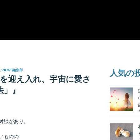
いNEWS編集部
人気の
時代を迎え入れ、宇宙に愛さ
法」』
対談があり。
いものの