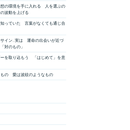
理想の環境を手に入れる 人を選ぶの
分の波動を上げる
を知っていた 言葉がなくても通じ合
サイン..実は 運命の出会いが近づ
ン「対のもの」
ギーを取り込もう 「はじめて」を意
きもの 愛は波紋のようなもの