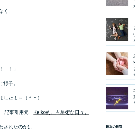
なく。
！！！」
ご様子。
ましたよ～（＾＾）
記事引用元：
Keiko的、占星術な日々。
わされたのかは
最近の投稿