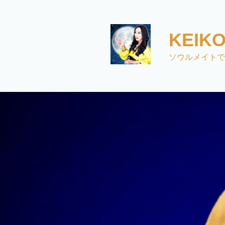
コ
ン
テ
KEI
ン
ツ
ソウルメイトで
へ
ス
キ
ッ
プ