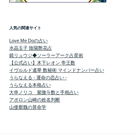
人気の関連サイト
Love Me Doの占い
水晶玉子 陰陽艶花占
鏡リュウジ◆ソーラーアーク占星術
【公式占い】木下レオン 帝王数
イヴルルド遙華 数秘術 マインドナンバー占い
うらなえる - 運命の恋占い -
うらなえる本格占い
大串ノリコ 紫微斗数と手相占い
アポロン山崎の姓名判断
山倭厭魏の算命学