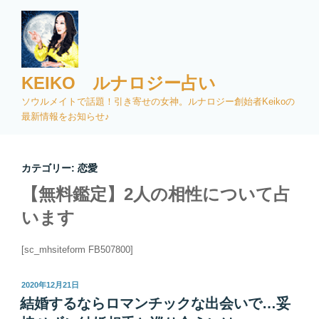
コ
ン
テ
ン
ツ
KEIKO ルナロジー占い
へ
ソウルメイトで話題！引き寄せの女神。ルナロジー創始者Keikoの
ス
最新情報をお知らせ♪
キ
ッ
プ
カテゴリー:
恋愛
【無料鑑定】2人の相性について占
います
[sc_mhsiteform FB507800]
投
2020年12月21日
稿
結婚するならロマンチックな出会いで…妥
日: