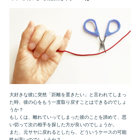
に
な
る
欠
点
が
あ
る
彼。
ど
う
や
っ
大好きな彼に突然「距離を置きたい」と言われてしまっ
て
た時、彼の心をもう一度取り戻すことはできるのでしょ
目
うか？
を
もしくは、離れていってしまった彼のことを諦めて、思
つ
い切って次の相手を探した方が良いのでしょうか。
ぶ
また、元サヤに戻れるとしたら、どういうケースの可能
る？”
性が高いのでしょうか？