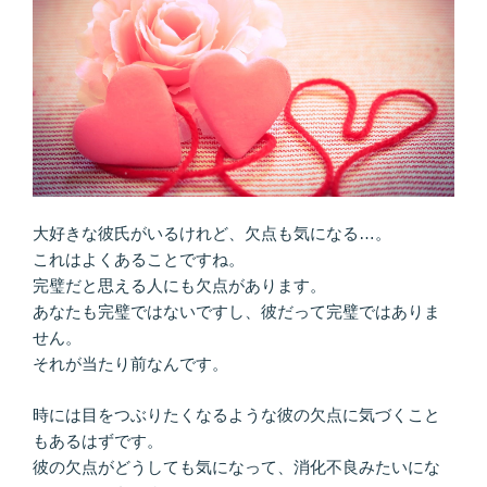
ッ
ク
な
出
会
い
で…
妥
協
大好きな彼氏がいるけれど、欠点も気になる…。
せ
これはよくあることですね。
ず
完璧だと思える人にも欠点があります。
に
あなたも完璧ではないですし、彼だって完璧ではありま
結
せん。
婚
それが当たり前なんです。
相
手
時には目をつぶりたくなるような彼の欠点に気づくこと
と
もあるはずです。
巡
彼の欠点がどうしても気になって、消化不良みたいにな
り