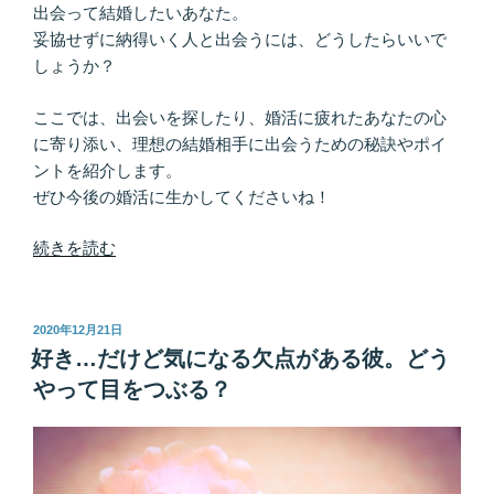
出会って結婚したいあなた。
妥協せずに納得いく人と出会うには、どうしたらいいで
しょうか？
ここでは、出会いを探したり、婚活に疲れたあなたの心
に寄り添い、理想の結婚相手に出会うための秘訣やポイ
ントを紹介します。
ぜひ今後の婚活に生かしてくださいね！
“結
続きを読む
婚
す
る
投
2020年12月21日
稿
な
好き…だけど気になる欠点がある彼。どう
日:
ら
やって目をつぶる？
ロ
マ
ン
チ