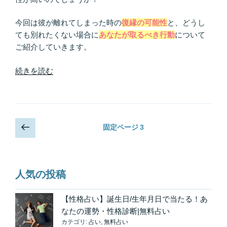
の
今回は彼が離れてしまった時の
復縁の可能性
と、どうし
ても別れたくない場合に
あなたが取るべき行動
について
ご紹介していきます。
“彼
続きを読む
に
「距
離
を
投
前
固定ページ
3
置
の
稿
き
ペ
の
た
ー
ペ
い」
ジ
人気の投稿
と
ー
言
ジ
【性格占い】誕生日/生年月日で当たる！あ
わ
送
なたの運勢・性格診断|無料占い
れ
り
カテゴリ:
占い
,
無料占い