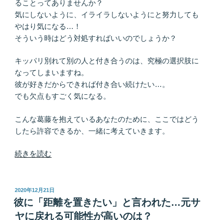
ることってありませんか？
合
気にしないように、イライラしないようにと努力しても
う
やはり気になる…！
に
そういう時はどう対処すればいいのでしょうか？
は”
の
キッパリ別れて別の人と付き合うのは、究極の選択肢に
なってしまいますね。
彼が好きだからできれば付き合い続けたい…。
でも欠点もすごく気になる。
こんな葛藤を抱えているあなたのために、ここではどう
したら許容できるか、一緒に考えていきます。
“好
続きを読む
き…
だ
け
投
2020年12月21日
稿
ど
彼に「距離を置きたい」と言われた…元サ
日:
気
ヤに戻れる可能性が高いのは？