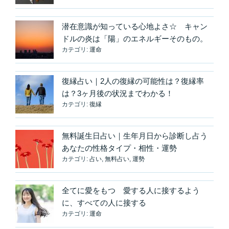
た…
元
サ
潜在意識が知っている心地よさ☆ キャン
ヤ
ドルの炎は「陽」のエネルギーそのもの。
に
カテゴリ:
運命
戻
れ
復縁占い｜2人の復縁の可能性は？復縁率
る
は？3ヶ月後の状況までわかる！
可
カテゴリ:
復縁
能
性
無料誕生日占い｜生年月日から診断し占う
が
あなたの性格タイプ・相性・運勢
高
カテゴリ:
占い
,
無料占い
,
運勢
い
の
は？”
全てに愛をもつ 愛する人に接するよう
の
に、すべての人に接する
カテゴリ:
運命