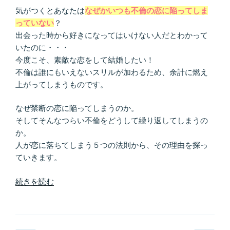
絡……
気がつくとあなたは
なぜかいつも不倫の恋に陥ってしま
こ
っていない
？
れ
出会った時から好きになってはいけない人だとわかって
っ
いたのに・・・
て
今度こそ、素敵な恋をして結婚したい！
本
不倫は誰にもいえないスリルが加わるため、余計に燃え
気？
上がってしまうものです。
そ
れ
なぜ禁断の恋に陥ってしまうのか。
と
そしてそんなつらい不倫をどうして繰り返してしまうの
も…”
か。
の
人が恋に落ちてしまう５つの法則から、その理由を探っ
ていきます。
“恋
続きを読む
に
落
ち