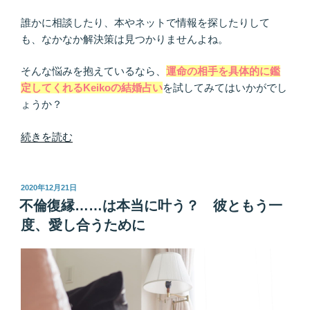
誰かに相談したり、本やネットで情報を探したりして
も、なかなか解決策は見つかりませんよね。
そんな悩みを抱えているなら、
運命の相手を具体的に鑑
定してくれるKeikoの結婚占い
を試してみてはいかがでし
ょうか？
“結
続きを読む
婚
占
い
投
2020年12月21日
稿
｜
不倫復縁……は本当に叶う？ 彼ともう一
日:
あ
度、愛し合うために
な
た
の
結
婚