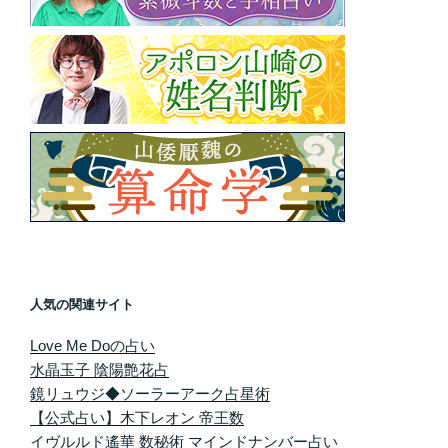
人気の関連サイト
Love Me Doの占い
水晶玉子 陰陽艶花占
鏡リュウジ◆ソーラーアーク占星術
【公式占い】木下レオン 帝王数
イヴルルド遙華 数秘術 マインドナンバー占い