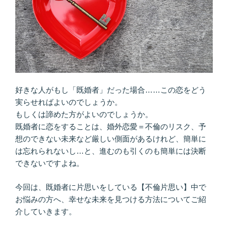
で
わ
か
る？
【あ
な
た
の
好きな人がもし「既婚者」だった場合……この恋をどう
運
実らせればよいのでしょうか。
命
もしくは諦めた方がよいのでしょうか。
の
既婚者に恋をすることは、婚外恋愛＝不倫のリスク、予
人
想のできない未来など厳しい側面があるけれど、簡単に
を
は忘れられないし…と、進むのも引くのも簡単には決断
keiko
できないですよね。
の
占
今回は、既婚者に片思いをしている【不倫片思い】中で
い
お悩みの方へ、幸せな未来を見つける方法についてご紹
で
介していきます。
ズ