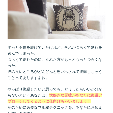
相
手
は
ズ
バ
リ
こ
の
ずっと不倫を続けていたけれど、それがつらくて別れを
人！
選んでしまった。
出
つらくて別れたのに、別れた方がもっともっとつらくな
会
った。
い
彼の良いところがどんどんと思い出されて後悔しちゃう
は？
ことってありますよね。
結
婚
やっぱり復縁したいと思っても、どうしたらいいか分か
時
らないというあなたは、
大好きな元彼があなたに復縁ア
期
プローチしてくるように仕向けちゃいましょう！
は
そのために必要なマル秘テクニックを、あなたにお伝え
い