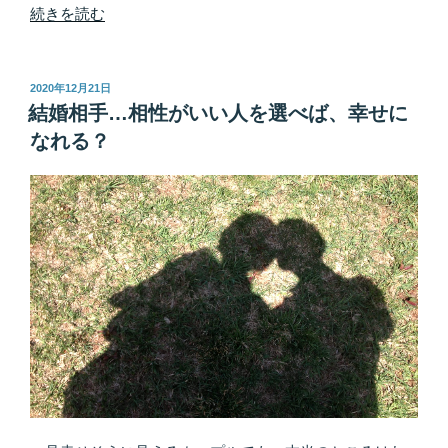
バ
“現
続きを読む
リ
在、
特
【不
定】”
倫
投
2020年12月21日
の
稿
片
結婚相手…相性がいい人を選べば、幸せに
日:
思
なれる？
い】
中…
相
手
へ
の
気
持
ち
を
抱
え
て