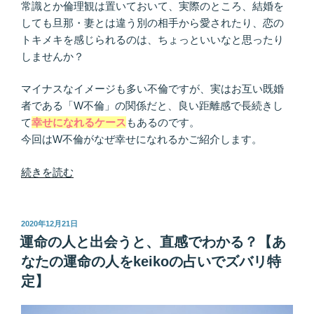
を
常識とか倫理観は置いておいて、実際のところ、結婚を
目
しても旦那・妻とは違う別の相手から愛されたり、恋の
指
トキメキを感じられるのは、ちょっといいなと思ったり
す
しませんか？
方
へ…
マイナスなイメージも多い不倫ですが、実はお互い既婚
相
者である「W不倫」の関係だと、良い距離感で長続きし
手
て
幸せになれるケース
もあるのです。
と
今回はW不倫がなぜ幸せになれるかご紹介します。
ど
う
“W
続きを読む
巡
不
り
倫
合
に
投
2020年12月21日
う？”
稿
陥
運命の人と出会うと、直感でわかる？【あ
日:
の
っ
なたの運命の人をkeikoの占いでズバリ特
た
定】
あ
な