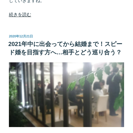
していきますね。
つ？”
の
“不
続きを読む
倫
復
縁……
投
2020年12月21日
稿
は
2021年中に出会ってから結婚まで！スピー
日:
本
ド婚を目指す方へ…相手とどう巡り合う？
当
に
叶
う？
彼
と
も
う
一
度、
愛