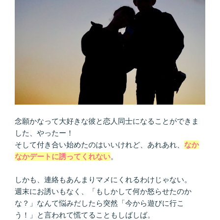
人
を
選
べ
ば、
幸
せ
に
な
れ
念願かなって大好きな彼と恋人同士になることができま
る？”
した、やったー！
の
そして付き合い始めたのはいいけれど、あれあれ、
なか
なかデートに誘ってくれない
。
しかも、連絡もあんまりマメにくれるわけじゃない。
週末にお誘いもなく、「もしかして何か怒らせたのか
な？」なんて悩みだしたら突然「今から遊びに行こ
う！」と言われて慌てることもしばしば。