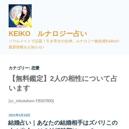
コ
ン
テ
ン
ツ
KEIKO ルナロジー占い
へ
ソウルメイトで話題！引き寄せの女神。ルナロジー創始者Keikoの
ス
最新情報をお知らせ♪
キ
ッ
プ
カテゴリー:
恋愛
【無料鑑定】2人の相性について占
います
[sc_mhsiteform FB507800]
投
2021年3月19日
稿
結婚占い｜あなたの結婚相手はズバリこの
日: