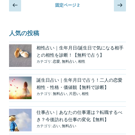
る
投
前
次
固定ページ
2
5
の
の
稿
つ
ペ
ペ
の
の
ー
ー
ペ
要
ジ
ジ
人気の投稿
素
ー
か
ジ
相性占い｜生年月日/誕生日で気になる相手
ら
送
との相性を診断！【無料で占う】
知
り
カテゴリ:
恋愛
,
無料占い
,
相性
る。
人
に
誕生日占い｜生年月日で占う！二人の恋愛
言
相性・性格・価値観【無料で診断】
え
カテゴリ:
無料占い
,
片思い
,
相性
な
い
仕事占い｜あなたの仕事運は？転職するべ
恋
き？今後訪れる仕事の変化【無料】
ほ
カテゴリ:
占い
,
無料占い
ど