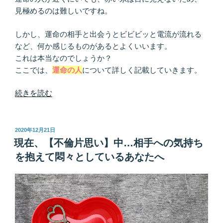
見極めるのは難しいですね。
しかし、運命の相手と出会うとビビビッと電流が流れる
など、何か感じるものがあるとよくいいます。
これは本当なのでしょうか？
ここでは、
運命の人
について詳しく記載していきます。
“運
続きを読む
命
の
人
投
2020年12月21日
稿
と
現在、【不倫片思い】中…相手への気持ち
日:
出
を抱えて悶々としているあなたへ
会
う
と、
直
感