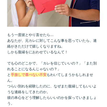
な
い…
自
由
人
な
もう一度彼とやり直せたら…
彼
あなたが、元カレに対してこんな事を思っていたら、連
と
絡がきただけで嬉しくなりますね。
の
しかも復縁をにおわせているなんて！
付
き
でも心のどこかで、「カレを信じていいの？」「また別
合
れることになるんじゃないの？」
い
と
手放しで喜べない不安
もわいてしまうかもしれませ
方”
ん。
の
つらい別れを経験したのに、なぜまた復縁してもいいよ
うな連絡をしてきたのか。
彼の本心をどう理解したらいいのかを探っていきましょ
う。