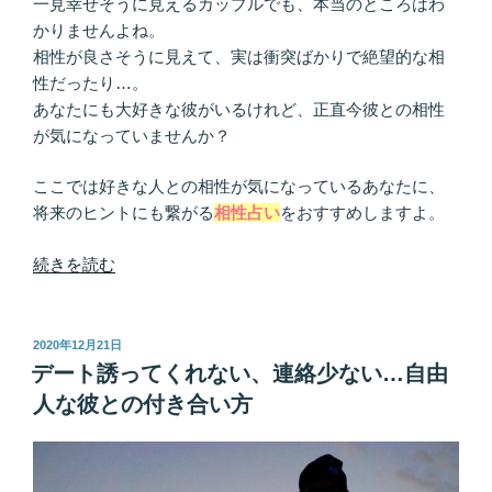
一見幸せそうに見えるカップルでも、本当のところはわ
悶々
かりませんよね。
と
相性が良さそうに見えて、実は衝突ばかりで絶望的な相
し
性だったり…。
て
あなたにも大好きな彼がいるけれど、正直今彼との相性
い
が気になっていませんか？
る
あ
ここでは好きな人との相性が気になっているあなたに、
な
将来のヒントにも繋がる
相性占い
をおすすめしますよ。
た
へ”
“結
続きを読む
の
婚
相
手…
投
2020年12月21日
稿
相
デート誘ってくれない、連絡少ない…自由
日:
性
人な彼との付き合い方
が
い
い