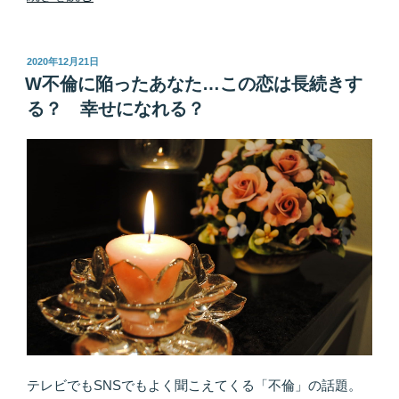
年
中
に
投
2020年12月21日
稿
出
W不倫に陥ったあなた…この恋は長続きす
日:
会
る？ 幸せになれる？
っ
て
か
ら
結
婚
ま
で！
ス
ピ
ー
ド
婚
テレビでもSNSでもよく聞こえてくる「不倫」の話題。