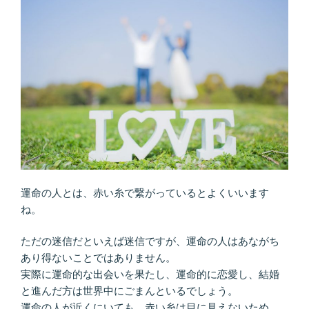
た…
こ
の
恋
は
長
続
き
す
る？
幸
せ
運命の人とは、赤い糸で繋がっているとよくいいます
に
ね。
な
れ
ただの迷信だといえば迷信ですが、運命の人はあながち
る？”
あり得ないことではありません。
の
実際に運命的な出会いを果たし、運命的に恋愛し、結婚
と進んだ方は世界中にごまんといるでしょう。
運命の人が近くにいても、赤い糸は目に見えないため、