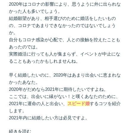
し
2020年はコロナの影響により、思うように外に出られな
合
かった人も多いでしょう。
う
結婚願望があり、相手選びのために婚活をしたいもの
た
の、コロナであまりできなかったのではないでしょう
め
か。
に”
自分もコロナ感染が心配で、人との接触を控えたことも
の
あったのでは。
実際婚活に行っても人が集まらず、イベントが中止にな
ることもあったかもしれませんね。
早く結婚したいのに、2020年はあまり出会いに恵まれな
かったあなた。
2020年がだめなら2021年に期待したいですよね。
ここでは、出会いに縁がない！と嘆くあなたのために、
2021年に運命の人と出会い、
スピード婚
するコツを紹介
します。
2021年内に結婚したい方は必見ですよ。
“2021
続きを読む