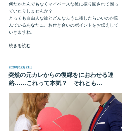
何だかとんでもなくマイペースな彼に振り回されて困っ
ていたりしませんか？
とっても自由人な彼とどんなふうに接したらいいのか悩
んでいるあなたに、お付き合いのポイントをお伝えして
いきますね。
“デ
続きを読む
ー
ト
誘
投
2020年12月21日
稿
っ
突然の元カレからの復縁をにおわせる連
日:
て
絡……これって本気？ それとも…
く
れ
な
い、
連
絡
少