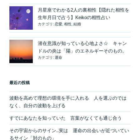
燃
月星座でわかる2人の裏相性【隠れた相性を
え
生年月日で占う】Keikoの相性占い
上
カテゴリ:
恋愛
,
相性
,
結婚
が
る
の
潜在意識が知っている心地よさ☆ キャン
は
ドルの炎は「陽」のエネルギーそのもの。
な
カテゴリ:
運命
ぜ？”
の
最近の投稿
波動を高めて理想の環境を手に入れる 人を選ぶのでは
なく、自分の波動を上げる
すでにあなたを知っていた 言葉がなくても通じ合う
その宇宙からのサイン..実は 運命の出会いが近づいてい
るサイン「対のもの」