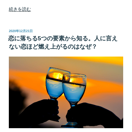
“突
続きを読む
然
の
元
投
2020年12月21日
稿
カ
恋に落ちる5つの要素から知る。人に言え
日:
レ
ない恋ほど燃え上がるのはなぜ？
か
ら
の
復
縁
を
に
お
わ
せ
る
連