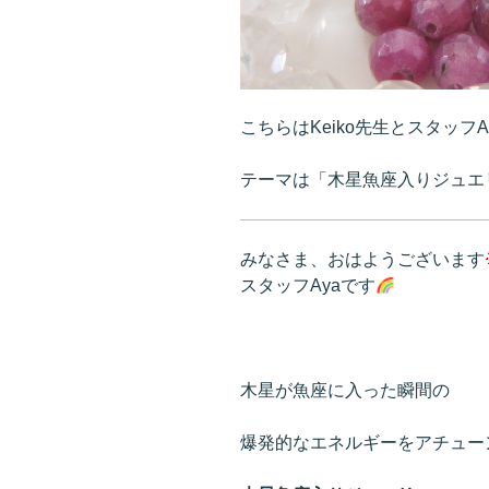
談
ブ
ロ
グ”
の
こちらはKeiko先生とスタッフ
テーマは「木星魚座入りジュエ
みなさま、おはようございます
スタッフAyaです
木星が魚座に入った瞬間の
爆発的なエネルギーをアチュー