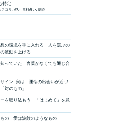
も特定
カテゴリ:
占い
,
無料占い
,
結婚
理想の環境を手に入れる 人を選ぶの
分の波動を上げる
を知っていた 言葉がなくても通じ合
サイン..実は 運命の出会いが近づ
ン「対のもの」
ギーを取り込もう 「はじめて」を意
きもの 愛は波紋のようなもの