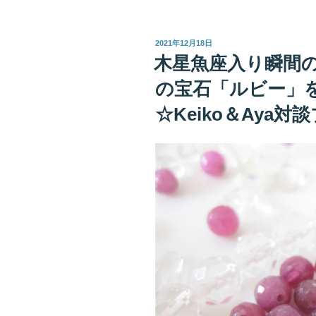
満
月
投
2021年12月18日
の
稿
木星魚座入り瞬間
日:
「LOVE
の宝石「ルビー」
運」
を
☆Keiko＆Aya対
ゲ
ッ
ト
し
よ
う！
☆Keiko
＆
ル
ナ
子
対