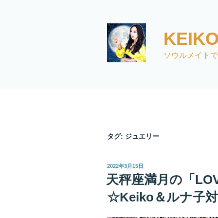
コ
ン
テ
KEI
ン
ツ
ソウルメイトで
へ
ス
キ
ッ
プ
タグ:
ジュエリー
投
2022年3月15日
稿
天秤座満月の「LO
日:
☆Keiko＆ルナ子