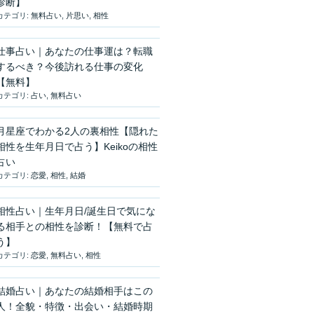
診断】
カテゴリ:
無料占い
,
片思い
,
相性
仕事占い｜あなたの仕事運は？転職
するべき？今後訪れる仕事の変化
【無料】
カテゴリ:
占い
,
無料占い
月星座でわかる2人の裏相性【隠れた
相性を生年月日で占う】Keikoの相性
占い
カテゴリ:
恋愛
,
相性
,
結婚
相性占い｜生年月日/誕生日で気にな
る相手との相性を診断！【無料で占
う】
カテゴリ:
恋愛
,
無料占い
,
相性
結婚占い｜あなたの結婚相手はこの
人！全貌・特徴・出会い・結婚時期