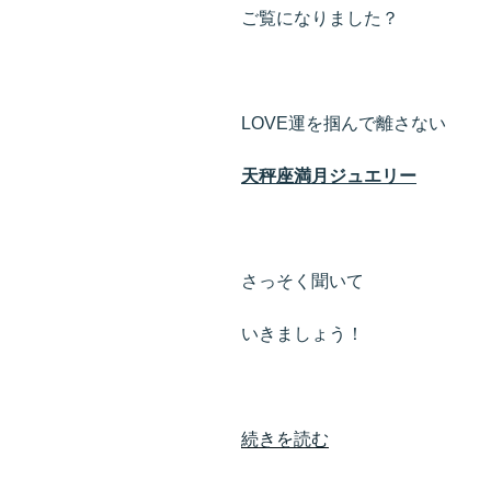
ご覧になりました？
LOVE運を掴んで離さない
天秤座満月ジュエリー
さっそく聞いて
いきましょう！
“天
続きを読む
秤
座