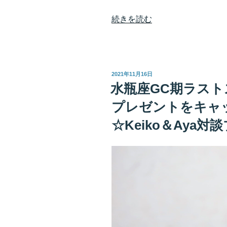
“木
続きを読む
星
魚
座
入
投
2021年11月16日
り
稿
水瓶座GC期ラス
日:
瞬
プレゼントをキャ
間
の
☆Keiko＆Aya対
エ
ネ
ル
ギ
ー
を
宿
す！
愛